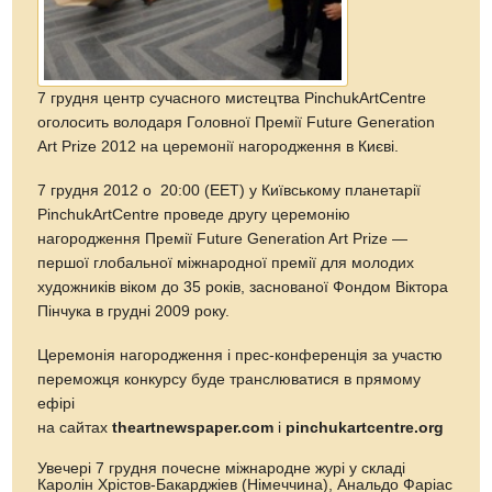
7 грудня центр сучасного мистецтва PinchukArtCentre
оголосить володаря Головної Премії Future Generation
Art Prize 2012 на церемонії нагородження в Києві.
7 грудня 2012 о 20:00 (EET) у Київському планетарії
PinchukArtCentre проведе другу церемонію
нагородження Премії Future Generation Art Prize —
першої глобальної міжнародної премії для молодих
художників віком до 35 років, заснованої Фондом Віктора
Пінчука в грудні 2009 року.
Церемонія нагородження і прес-конференція за участю
переможця конкурсу буде транслюватися в прямому
ефірі
на сайтах
theartnewspaper.com
і
pinchukartcentre.org
Увечері 7 грудня почесне міжнародне журі у складі
Каролін Хрістов-Бакарджіев (Німеччина), Анальдо Фаріас