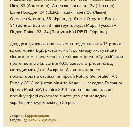
Піка, 33 (Аргентина), Агнешка Польська, 27 (Польща),
Емілі Ройсдон, 34 (США), Райан Табет, 28 (Ліван),
Орельєн Фроман, 35 (Франція), Лінетт Отрутою-Боакьє,
34 (Велика Британія) і дві групи: Жуан Марія Гусман +
Педро Паіва, 33, 34 (Португалія) і Р.Е.П. (Україна).
Двадцять учасників шорт-листа представляють 16 різних
країн. Члени Відбіркової комісії, до складу якої увійшли
сім компетентних експертів світового масштабу, відібрали
претендентів з більш ніж 4000 заявок, отриманих від
молодих митців з 134 країн. Двадцять першим
номінантом на отримання премії Future Generation Art
Prize у 2012 році став Микита Кадан — володар Головної
Премії PinchukArtCentre 2011, загальнонаціональної
премії у сфері сучасного мистецтва для молодих
українських художників до 35 років.
Джерело:
Корреспондент
Розділи:
Новини культури