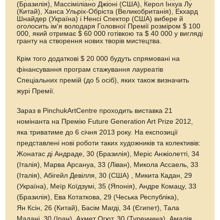
(Бразилія), Массіміліано Джіоні (США), Керол Інхуа Лу
(Китай), Ханса Ульріх-Обріста (Великобританія), Екхард
Шнайдер (Україна) і Ненсі Спектор (США) вибере й
оголосить ім'я володаря Головної Премії розміром $ 100
000, який отримає $ 60 000 готівкою та $ 40 000 у вигляді
гранту на створення нових творів мистецтва.
Крім того додаткові $ 20 000 будуть спрямовані на
фінансування програм стажування лауреатів
Спеціальних премій (до 5 осіб), яких також визначить
журі Премії.
Зараз в PinchukArtCentre проходить виставка 21
номінанта на Премію Future Generation Art Prize 2012,
яка триватиме до 6 січня 2013 року. На експозиції
представлені нові роботи таких художників та колективів:
Жонатас ді Андраде, 30 (Бразилія), Меріс Анжіолетті, 34
(Італія), Марва Арсануа, 33 (Ліван), Микола Ассаель, 33
(Італія), Абігейл Девілля, 30 (США) , Микита Кадан, 29
(Україна), Меїр Коїдзумі, 35 (Японія), Андре Комацу, 33
(Бразилія), Ева Котаткова, 29 (Чеська Республіка),
Ян Ксін, 26 (Китай), Басім Магді, 34 (Єгипет), Тала
Мадані, 30 (Іран), Ахмет Огют, 30 (Туреччина), Амалія