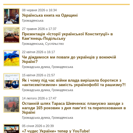
08 червня 2026 о 16:34
Українська книга на Одещині
Громадянська
27 травня 2026 о 17:37
Презентація «Історії української Конституції» в
Камʼянець-Подільську
Громадянська
,
Суспільство
22 квітня 2026 о 16:17
Чи діждемося ми поваги до українців у воюючій
Україні?
Громадська думка
,
Громадянська
15 квітня 2026 о 21:57
Як і чому під час війни влада вирішила боротися з
«антисемітизмом» замість українофобії та рашизму?!
Громадська думка
,
Громадянська
14 лютого 2026 о 17:47
Останній шлях Тараса Шевченка: плануємо заходи з
нагоди 165 роковин з дня памʼяті та перепоховання в
Україні
Громадська думка
,
Громадянська
05 січня 2026 о 20:39
«7 чудес України» тепер у YouTube!