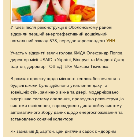
У Києві після реконструкції в Оболонському районі
відкрили перший енергоефективний дошкільний
навчальний заклад 573, передає кореспондент
УНН
.
Участь у відкритті взяли голова КМДА Олександр Попов,
директор місії USAID в Україні, Білорусі та Молдові Джед
Бартон, директор ТОВ «ДТЕК» Максим Тімченко.
В рамках проекту щодо міського теплозабезпечення в
будівлі школи було здійснено утеплення даху та
зовнішніх стін, замінено вікна та двері, модернізовано
внутрішню систему опалення, проведено реконструкцію
системи освітлення, впроваджено дистанційну систему
автоматичного збору даних щодо енергоспоживання та
встановлено сонячні колектори.
Як зазначив Д.Бартон, цей дитячий садок є «добрим