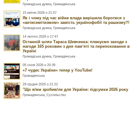
Громадська думка
,
Громадянська
15 квітня 2026 о 21:57
Як і чому під час війни влада вирішила боротися з
«антисемітизмом» замість українофобії та рашизму?!
Громадська думка
,
Громадянська
14 лютого 2026 о 17:47
Останній шлях Тараса Шевченка: плануємо заходи з
нагоди 165 роковин з дня памʼяті та перепоховання в
Україні
Громадська думка
,
Громадянська
05 січня 2026 о 20:39
«7 чудес України» тепер у YouTube!
Громадянська
29 грудня 2025 о 21:22
"Що я/ми зробив/ли для України: підсумки 2026 року
Громадянська
,
Суспільство