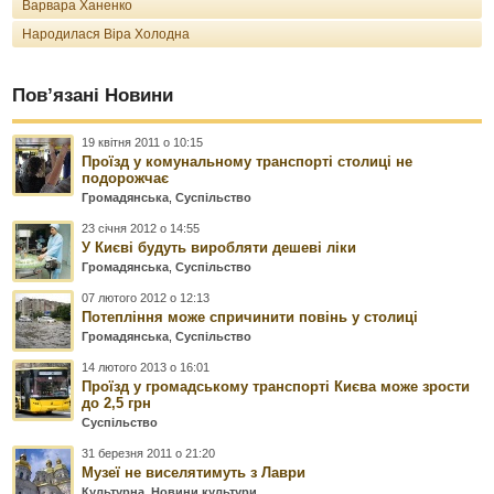
Варвара Ханенко
Народилася Віра Холодна
Пов’язані Новини
19 квітня 2011 о 10:15
Проїзд у комунальному транспорті столиці не
подорожчає
Громадянська
,
Суспільство
23 січня 2012 о 14:55
У Києві будуть виробляти дешеві ліки
Громадянська
,
Суспільство
07 лютого 2012 о 12:13
Потепління може спричинити повінь у столиці
Громадянська
,
Суспільство
14 лютого 2013 о 16:01
Проїзд у громадському транспорті Києва може зрости
до 2,5 грн
Суспільство
31 березня 2011 о 21:20
Музеї не виселятимуть з Лаври
Культурна
,
Новини культури