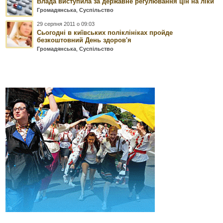
Влада виступила за державне регулювання цін на ліки
Громадянська
,
Суспільство
29 серпня 2011 о 09:03
Сьогодні в київських поліклініках пройде
безкоштовний День здоров'я
Громадянська
,
Суспільство