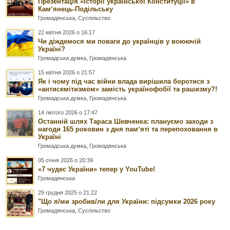
Презентація «Історії української Конституції» в
Камʼянець-Подільську
Громадянська
,
Суспільство
22 квітня 2026 о 16:17
Чи діждемося ми поваги до українців у воюючій
Україні?
Громадська думка
,
Громадянська
15 квітня 2026 о 21:57
Як і чому під час війни влада вирішила боротися з
«антисемітизмом» замість українофобії та рашизму?!
Громадська думка
,
Громадянська
14 лютого 2026 о 17:47
Останній шлях Тараса Шевченка: плануємо заходи з
нагоди 165 роковин з дня памʼяті та перепоховання в
Україні
Громадська думка
,
Громадянська
05 січня 2026 о 20:39
«7 чудес України» тепер у YouTube!
Громадянська
29 грудня 2025 о 21:22
"Що я/ми зробив/ли для України: підсумки 2026 року
Громадянська
,
Суспільство