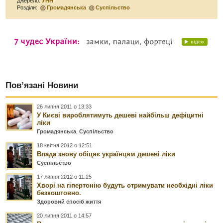
Джерело:
УНН
Розділи:
Громадянська
Суспільство
Пов’язані Новини
26 липня 2011 о 13:33
У Києві вироблятимуть дешеві найбільш дефіцитні
ліки
Громадянська
,
Суспільство
18 квітня 2012 о 12:51
Влада знову обіцяє українцям дешеві ліки
Суспільство
17 липня 2012 о 11:25
Хворі на гіпертонію будуть отримувати необхідні ліки
безкоштовно.
Здоровий спосіб життя
20 липня 2011 о 14:57