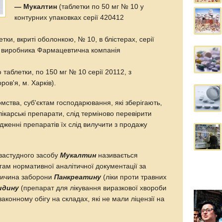
— Мукалтин
(таблетки по 50 мг № 10 у
контурних упаковках серії 420412
тки, вкриті оболонкою, № 10, в блістерах, серії
м виробника Фармацевтична компанія
 таблетки, по 150 мг № 10 серії 20112, з
ов'я, м. Харків).
мства, суб'єктам господарювання, які зберігають,
лікарські препарати, слід терміново перевірити
дженні препаратів їх слід вилучити з продажу
застудного засобу
Мукалтин
називається
гам нормативної аналітичної документації за
ричина заборони
Панкреатину
(ліки проти травних
идину
(препарат для лікування виразкової хвороби
аконному обігу на складах, які не мали ліцензії на