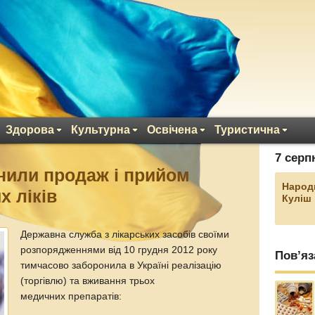
Здорова
Культурна
Освічена
Туристична
7 серп
онили продаж і прийом
Народ
х ліків
Куліш
Державна служба з лікарських засобів своїми
розпорядженнями від 10 грудня 2012 року
Пов’яз
тимчасово заборонила в Україні реалізацію
(торгівлю) та вживання трьох
медичних препаратів: