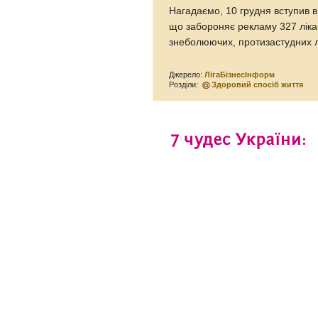
Нагадаємо, 10 грудня вступив в
що забороняє рекламу 327 ліка
знеболюючих, протизастудних лі
Джерело:
ЛігаБізнесІнформ
Розділи:
Здоровий спосіб життя