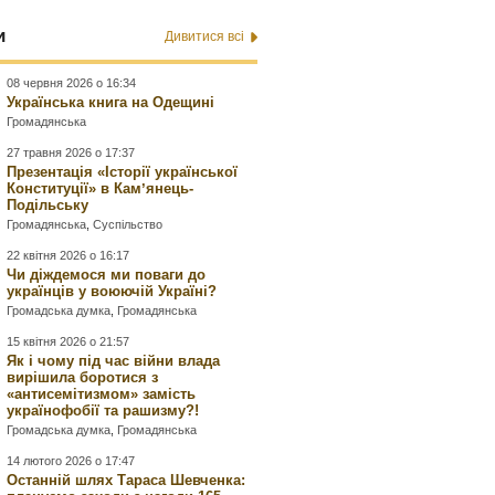
и
Дивитися всі
08 червня 2026 о 16:34
Українська книга на Одещині
Громадянська
27 травня 2026 о 17:37
Презентація «Історії української
Конституції» в Камʼянець-
Подільську
Громадянська
,
Суспільство
22 квітня 2026 о 16:17
Чи діждемося ми поваги до
українців у воюючій Україні?
Громадська думка
,
Громадянська
15 квітня 2026 о 21:57
Як і чому під час війни влада
вирішила боротися з
«антисемітизмом» замість
українофобії та рашизму?!
Громадська думка
,
Громадянська
14 лютого 2026 о 17:47
Останній шлях Тараса Шевченка: