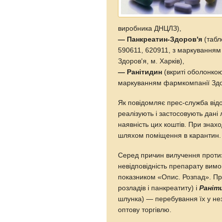
виробника ДНЦЛЗ),
— Панкреатин-Здоров'я
(табле
590611, 620911, з маркування
Здоров'я, м. Харків),
— Ранітидин
(вкриті оболонкою
маркуванням фармкомпанії Здор
Як повідомляє прес-служба відо
реалізують і застосовують дані 
наявність цих коштів. При знахо
шляхом поміщення в карантин.
Серед причин вилучення проти
невідповідність препарату вимо
показником «Опис. Розпад». П
розладів і панкреатиту) і
Раніт
шлунка) — перебування їх у нез
оптову торгівлю.