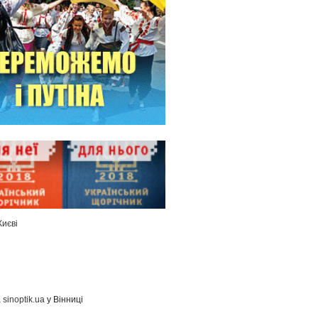
Києві
а
sinoptik.ua
у Вінниці