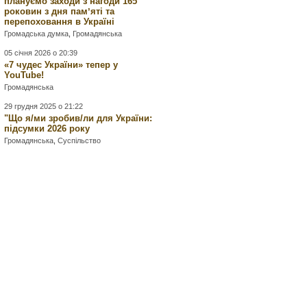
плануємо заходи з нагоди 165
роковин з дня памʼяті та
перепоховання в Україні
Громадська думка
,
Громадянська
05 січня 2026 о 20:39
«7 чудес України» тепер у
YouTube!
Громадянська
29 грудня 2025 о 21:22
"Що я/ми зробив/ли для України:
підсумки 2026 року
Громадянська
,
Суспільство