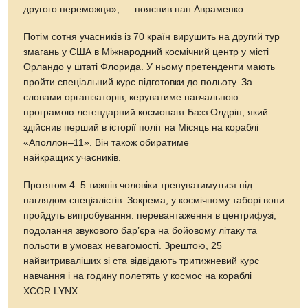
другого переможця», — пояснив пан Авраменко.
Потім сотня учасників із 70 країн вирушить на другий тур
змагань у США в Міжнародний космічний центр у місті
Орландо у штаті Флорида. У ньому претенденти мають
пройти спеціальний курс підготовки до польоту. За
словами організаторів, керуватиме навчальною
програмою легендарний космонавт Базз Олдрін, який
здійснив перший в історії політ на Місяць на кораблі
«Аполлон–11». Він також обиратиме
найкращих учасників.
Протягом 4–5 тижнів чоловіки тренуватимуться під
наглядом спеціалістів. Зокрема, у космічному таборі вони
пройдуть випробування: перевантаження в центрифузі,
подолання звукового бар’єра на бойовому літаку та
польоти в умовах невагомості. Зрештою, 25
найвитриваліших зі ста відвідають тритижневий курс
навчання і на годину полетять у космос на кораблі
XCOR LYNX.