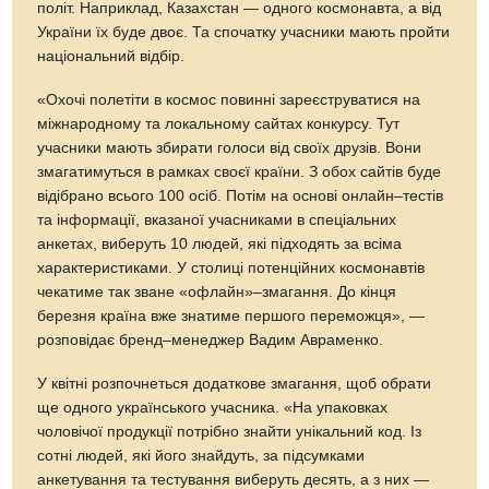
політ. Наприклад, Казахстан — одного космонавта, а від
України їх буде двоє. Та спочатку учасники мають пройти
національний відбір.
«Охочі полетіти в космос повинні зареєструватися на
міжнародному та локальному сайтах конкурсу. Тут
учасники мають збирати голоси від своїх друзів. Вони
змагатимуться в рамках своєї країни. З обох сайтів буде
відібрано всього 100 осіб. Потім на основі онлайн–тестів
та інформації, вказаної учасниками в спеціальних
анкетах, виберуть 10 людей, які підходять за всіма
характеристиками. У столиці потенційних космонавтів
чекатиме так зване «офлайн»–змагання. До кінця
березня країна вже знатиме першого переможця», —
розповідає бренд–менеджер Вадим Авраменко.
У квітні розпочнеться додаткове змагання, щоб обрати
ще одного українського учасника. «На упаковках
чоловічої продукції потрібно знайти унікальний код. Із
сотні людей, якi його знайдуть, за підсумками
анкетування та тестування виберуть десять, а з них —