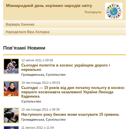
Міжнародний день корінних народів світу
Розгорнути
Варвара Ханенко
Народилася Віра Холодна
Пов’язані Новини
12 квітня 2011 о 09:58
Сьогодні полетіти в космос українцям дорого і
нереально
Громадянська
,
Суспільство
19 листопада 2012 о 09:03
Сьогодні — 15 років від дня початку польоту в космос
першого космонавта незалежної України Леоніда
Каденюка
Суспільство
22 листопада 2011 о 09:39
Наступного року бензин може коштувати 15 гривень
Громадянська
,
Суспільство
11 лютого 2011 о 11:54