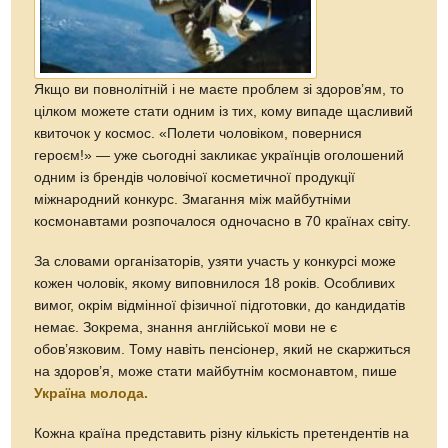
Якщо ви повнолітній і не маєте проб­лем зі здоров’ям, то
цілком можете стати одним із тих, кому випаде щасливий
квиточок у космос. «Полети чоловіком, повернися
героєм!» — уже сьогодні закликає українців оголошений
одним із брендів чоловічої косметичної продукції
міжнародний конкурс. Змагання між майбутніми
космонавтами розпочалося одночасно в 70 країнах світу.
За словами організаторів, узяти участь у конкурсі може
кожен чоловік, якому виповнилося 18 років. Особливих
вимог, окрім відмінної фізичної підготовки, до кандидатів
немає. Зокрема, знання англійської мови не є
обов’язковим. Тому навіть пенсіонер, який не скаржиться
на здоров’я, може стати майбутнім космонавтом, пише
Україна молода.
Кожна країна представить різну кількість претендентів на