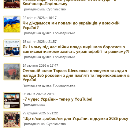
Камʼянець-Подільську
Громадянська
,
Суспільство
22 квітня 2026 о 16:17
Чи діждемося ми поваги до українців у воюючій
Україні?
Громадська думка
,
Громадянська
15 квітня 2026 о 21:57
Як і чому під час війни влада вирішила боротися з
«антисемітизмом» замість українофобії та рашизму?!
Громадська думка
,
Громадянська
14 лютого 2026 о 17:47
Останній шлях Тараса Шевченка: плануємо заходи з
нагоди 165 роковин з дня памʼяті та перепоховання в
Україні
Громадська думка
,
Громадянська
05 січня 2026 о 20:39
«7 чудес України» тепер у YouTube!
Громадянська
29 грудня 2025 о 21:22
"Що я/ми зробив/ли для України: підсумки 2026 року
Громадянська
,
Суспільство