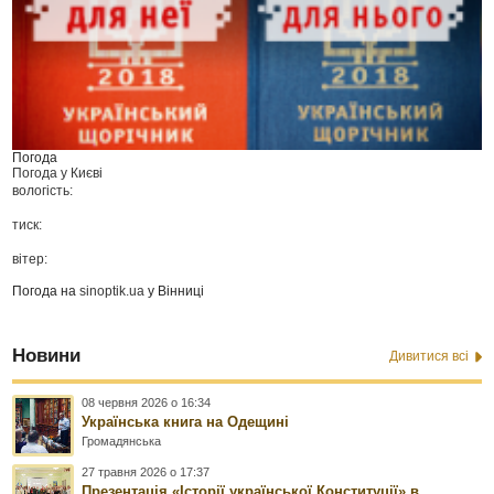
Погода
Погода у
Києві
вологість:
тиск:
вітер:
Погода на
sinoptik.ua
у Вінниці
Новини
Дивитися всі
08 червня 2026 о 16:34
Українська книга на Одещині
Громадянська
27 травня 2026 о 17:37
Презентація «Історії української Конституції» в