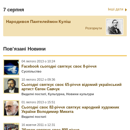
7 серпня
Інші дати
Народився Пантелеймон Куліш
Розгорнути
Пов’язані Новини
04 лютого 2013 о 10:24
Facebook сьогодні святкує своє 8-річчя
Суспільство
10 лютого 2012 о 09:36
Сьогодні святкує своє 65-річчя відомий український
артист Євген Савчук
Видатні постаті
,
Культурна
,
Новини культури
01 лютого 2013 о 15:51
Сьогодні своє 82-річчя святкує народний художник
України Володимир Микита
Видатні постаті
16 жовтня 2011 о 12:31
Збараж святкує своє 800-річчя