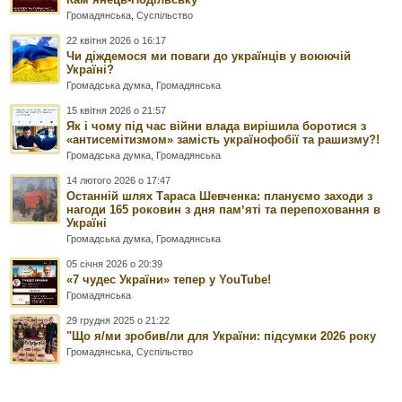
Громадянська
,
Суспільство
22 квітня 2026 о 16:17
Чи діждемося ми поваги до українців у воюючій
Україні?
Громадська думка
,
Громадянська
15 квітня 2026 о 21:57
Як і чому під час війни влада вирішила боротися з
«антисемітизмом» замість українофобії та рашизму?!
Громадська думка
,
Громадянська
14 лютого 2026 о 17:47
Останній шлях Тараса Шевченка: плануємо заходи з
нагоди 165 роковин з дня памʼяті та перепоховання в
Україні
Громадська думка
,
Громадянська
05 січня 2026 о 20:39
«7 чудес України» тепер у YouTube!
Громадянська
29 грудня 2025 о 21:22
"Що я/ми зробив/ли для України: підсумки 2026 року
Громадянська
,
Суспільство