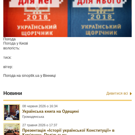
Погода
Погода у
Києві
вологість:
тиск:
вітер:
Погода на
sinoptik.ua
у Вінниці
Новини
Дивитися всі
08 червня 2026 о 16:34
Українська книга на Одещині
Громадянська
27 травня 2026 о 17:37
Презентація «Історії української Конституції» в
Камʼянець-Подільську