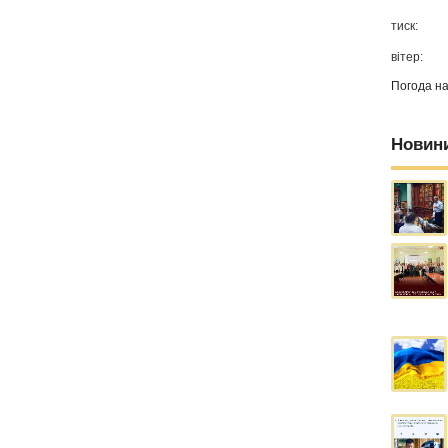
тиск:
вітер:
Погода н
Новин