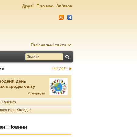
Друзі
Про нас
Зв'язок
Регіональні сайти
ня
Інші дати
родний день
их народів світу
Розгорнути
 Ханенко
ася Віра Холодна
ані Новини