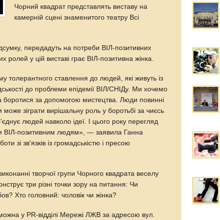
Чорний квадрат представлять виставу на
камерній сцені знаменитого театру Всі
 підсумку, передадуть на потреби ВІЛ-позитивних
их ролей у цій виставі грає ВІЛ-позитивна жінка.
у толерантного ставлення до людей, які живуть із
дськості до проблеми епідемії ВІЛ/СНІДу. Ми хочемо
а боротися за допомогою мистецтва. Люди повинні
 може зіграти вирішальну роль у боротьбі за чиєсь
'єднує людей навколо ідеї. І цього року перегляд
и ВІЛ-позитивним людям», — заявила Ганна
ти зі зв'язків із громадськістю і пресою
 виконанні творчої групи Чорного квадрата веселу
нструє три різні точки зору на питання: Чи
ов? Хто головний: чоловік чи жінка?
 можна у PR-відділі Мережі ЛЖВ за адресою вул.