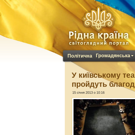
Громадянська
Політична
У київському те
пройдуть благоді
15 січня 2013 о 10:16