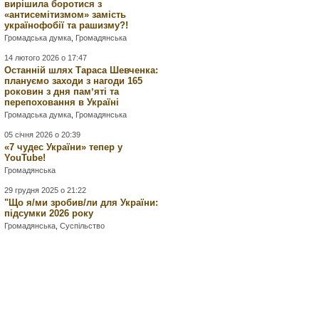
вирішила боротися з
«антисемітизмом» замість
українофобії та рашизму?!
Громадська думка
,
Громадянська
14 лютого 2026 о 17:47
Останній шлях Тараса Шевченка:
плануємо заходи з нагоди 165
роковин з дня памʼяті та
перепоховання в Україні
Громадська думка
,
Громадянська
05 січня 2026 о 20:39
«7 чудес України» тепер у
YouTube!
Громадянська
29 грудня 2025 о 21:22
"Що я/ми зробив/ли для України:
підсумки 2026 року
Громадянська
,
Суспільство