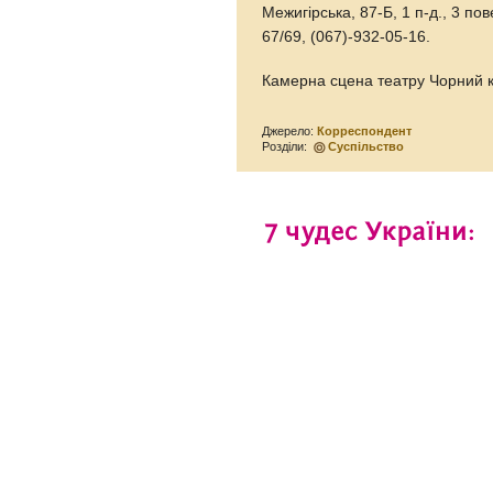
Межигірська, 87-Б, 1 п-д., 3 п
67/69, (067)-932-05-16.
Камерна сцена театру Чорний к
Джерело:
Корреспондент
Розділи:
Суспільство