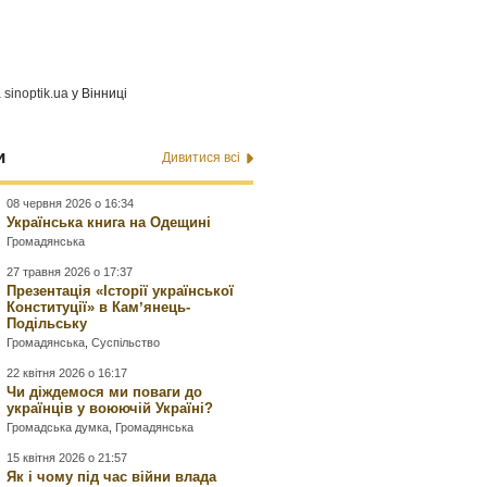
а
sinoptik.ua
у Вінниці
и
Дивитися всі
08 червня 2026 о 16:34
Українська книга на Одещині
Громадянська
27 травня 2026 о 17:37
Презентація «Історії української
Конституції» в Камʼянець-
Подільську
Громадянська
,
Суспільство
22 квітня 2026 о 16:17
Чи діждемося ми поваги до
українців у воюючій Україні?
Громадська думка
,
Громадянська
15 квітня 2026 о 21:57
Як і чому під час війни влада