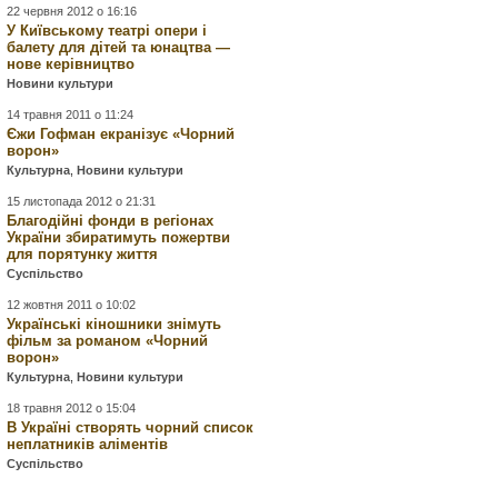
22 червня 2012 о 16:16
У Київському театрі опери і
балету для дітей та юнацтва —
нове керівництво
Новини культури
14 травня 2011 о 11:24
Єжи Гофман екранізує «Чорний
ворон»
Культурна
,
Новини культури
15 листопада 2012 о 21:31
Благодійні фонди в регіонах
України збиратимуть пожертви
для порятунку життя
Суспільство
12 жовтня 2011 о 10:02
Українські кіношники знімуть
фільм за романом «Чорний
ворон»
Культурна
,
Новини культури
18 травня 2012 о 15:04
В Україні створять чорний список
неплатників аліментів
Суспільство