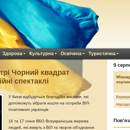
Здорова
Культурна
Освічена
Туристична
9 серп
атрі Чорний квадрат
Міжна
йні спектаклі
корінн
У Києві відбудуться благодійні вистави, які
Варвара
допоможуть зібрати кошти на потреби ВІЛ-
Народил
позитивних українців.
Пов’яз
16 та 17 січня ВБО Всеукраїнська мережа
людей, які живуть з ВІЛ та творче об'єднання