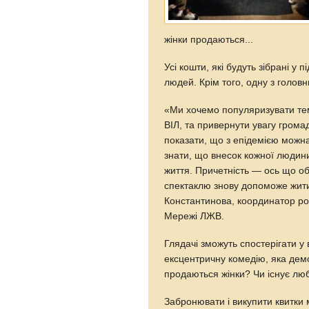
жінки продаються...
Усі кошти, які будуть зібрані у
людей. Крім того, одну з головн
«Ми хочемо популяризувати тем
ВІЛ, та привернути увагу грома
показати, що з епідемією можн
знати, що внесок кожної людини
життя. Причетність — ось що об
спектаклю знову допоможе жит
Константинова, координатор робо
Мережі ЛЖВ.
Глядачі зможуть спостерігати у
ексцентричну комедію, яка демо
продаються жінки? Чи існує люб
Забронювати і викупити квитки