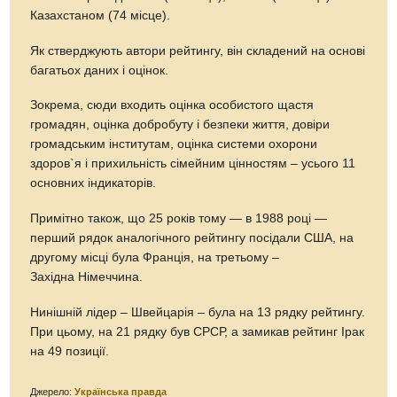
Казахстаном (74 місце).
Як стверджують автори рейтингу, він складений на основі
багатьох даних і оцінок.
Зокрема, сюди входить оцінка особистого щастя
громадян, оцінка добробуту і безпеки життя, довіри
громадським інститутам, оцінка системи охорони
здоров`я і прихильність сімейним цінностям – усього 11
основних індикаторів.
Примітно також, що 25 років тому — в 1988 році —
перший рядок аналогічного рейтингу посідали США, на
другому місці була Франція, на третьому –
Західна Німеччина.
Нинішній лідер – Швейцарія – була на 13 рядку рейтингу.
При цьому, на 21 рядку був СРСР, а замикав рейтинг Ірак
на 49 позиції.
Джерело:
Українська правда