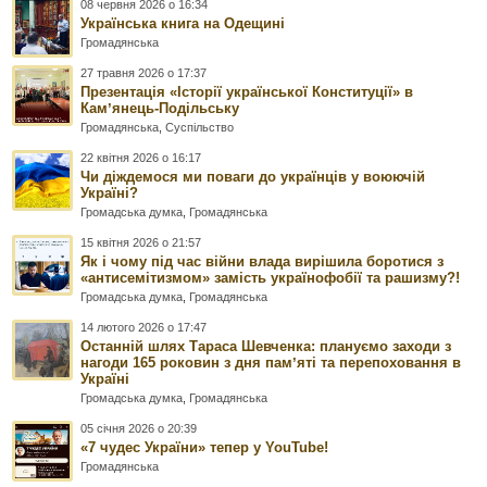
08 червня 2026 о 16:34
Українська книга на Одещині
Громадянська
27 травня 2026 о 17:37
Презентація «Історії української Конституції» в
Камʼянець-Подільську
Громадянська
,
Суспільство
22 квітня 2026 о 16:17
Чи діждемося ми поваги до українців у воюючій
Україні?
Громадська думка
,
Громадянська
15 квітня 2026 о 21:57
Як і чому під час війни влада вирішила боротися з
«антисемітизмом» замість українофобії та рашизму?!
Громадська думка
,
Громадянська
14 лютого 2026 о 17:47
Останній шлях Тараса Шевченка: плануємо заходи з
нагоди 165 роковин з дня памʼяті та перепоховання в
Україні
Громадська думка
,
Громадянська
05 січня 2026 о 20:39
«7 чудес України» тепер у YouTube!
Громадянська