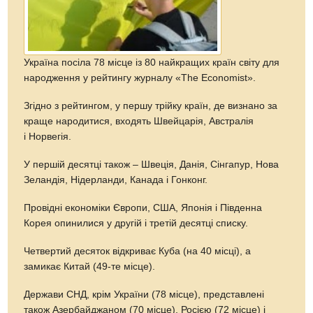
Україна посіла 78 місце із 80 найкращих країн світу для
народження у рейтингу журналу «The Economist».
Згідно з рейтингом, у першу трійку країн, де визнано за
краще народитися, входять Швейцарія, Австралія
і Норвегія.
У першій десятці також – Швеція, Данія, Сінгапур, Нова
Зеландія, Нідерланди, Канада і Гонконг.
Провідні економіки Європи, США, Японія і Південна
Корея опинилися у другій і третій десятці списку.
Четвертий десяток відкриває Куба (на 40 місці), а
замикає Китай (49-те місце).
Держави СНД, крім України (78 місце), представлені
також Азербайджаном (70 місце), Росією (72 місце) і