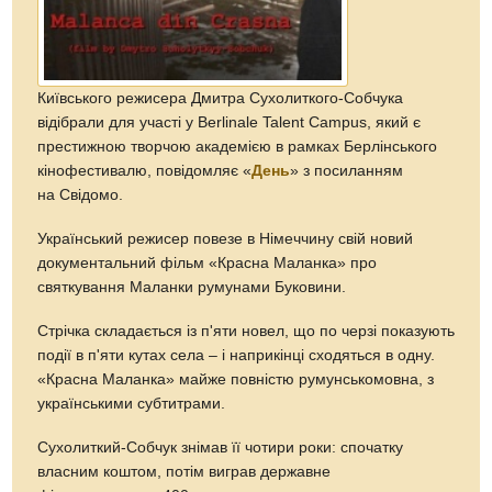
Київського режисера Дмитра Сухолиткого-Собчука
відібрали для участі у Berlinale Talent Campus, який є
престижною творчою академією в рамках Берлінського
кінофестивалю, повідомляє «
День
» з посиланням
на Свідомо.
Український режисер повезе в Німеччину свій новий
документальний фільм «Красна Маланка» про
святкування Маланки румунами Буковини.
Стрічка складається із п'яти новел, що по черзі показують
події в п'яти кутах села – і наприкінці сходяться в одну.
«Красна Маланка» майже повністю румунськомовна, з
українськими субтитрами.
Сухолиткий-Собчук знімав її чотири роки: спочатку
власним коштом, потім виграв державне