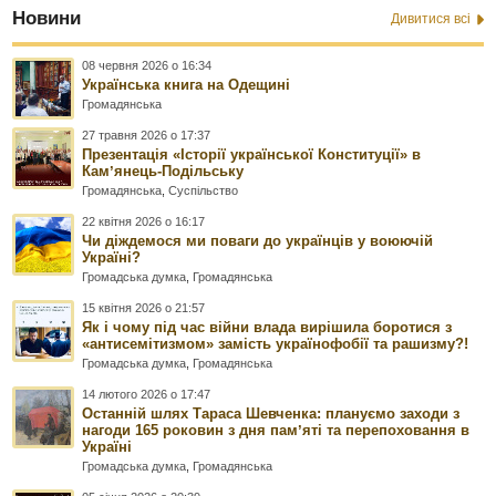
Новини
Дивитися всі
08 червня 2026 о 16:34
Українська книга на Одещині
Громадянська
27 травня 2026 о 17:37
Презентація «Історії української Конституції» в
Камʼянець-Подільську
Громадянська
,
Суспільство
22 квітня 2026 о 16:17
Чи діждемося ми поваги до українців у воюючій
Україні?
Громадська думка
,
Громадянська
15 квітня 2026 о 21:57
Як і чому під час війни влада вирішила боротися з
«антисемітизмом» замість українофобії та рашизму?!
Громадська думка
,
Громадянська
14 лютого 2026 о 17:47
Останній шлях Тараса Шевченка: плануємо заходи з
нагоди 165 роковин з дня памʼяті та перепоховання в
Україні
Громадська думка
,
Громадянська