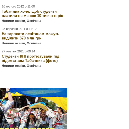
16 лютого 2012 о 11:00
Табачник хоче, щоб студенти
платили не менше 10 тисяч в рік
Новини освіти
,
Освічена
23 березня 2011 о 14:12
На зарплати освітянам можуть
виділити 370 млн грн
Новини освіти
,
Освічена
27 жовтня 2011 о 09:14
Студенти КПІ протестували під
відомством Табачника (фото)
Новини освіти
,
Освічена