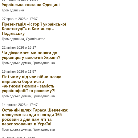
Українська книга на Одещині
Громадянська
27 травня 2026 о 17:37
Презентація «Історії української
Конституції» в Камʼянець-
Подільську
Громадянська
,
Суспільство
22 квітня 2026 о 16:17
Чи діждемося ми поваги до
українців у воюючій Україні?
Громадська думка
,
Громадянська
15 квітня 2026 о 21:57
Як і чому під час війни влада
вирішила боротися з
«антисемітизмом» замість
українофобії та рашизму?!
Громадська думка
,
Громадянська
14 лютого 2026 о 17:47
Останній шлях Тараса Шевченка:
плануємо заходи з нагоди 165
роковин з дня памʼяті та
перепоховання в Україні
Громадська думка
,
Громадянська