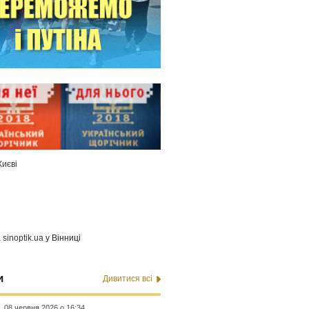
Києві
а
sinoptik.ua
у Вінниці
и
Дивитися всі
08 червня 2026 о 16:34