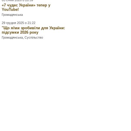
05 січня 2026 о 20:39
«7 чудес України» тепер у
YouTube!
Громадянська
29 грудня 2025 о 21:22
"Що я/ми зробив/ли для України:
підсумки 2026 року
Громадянська
,
Суспільство