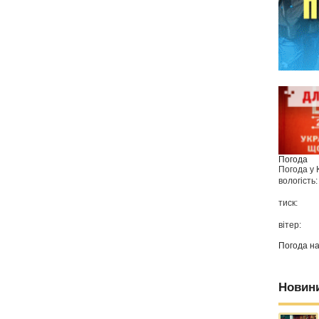
Погода
Погода у
вологість:
тиск:
вітер:
Погода н
Новин