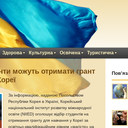
Здорова
Культурна
Освічена
Туристична
енти можуть отримати грант
Пов’яз
Кореї
За інформацією, наданою Посольством
Республіки Корея в Україні, Корейський
національний інститут розвитку міжнародної
освіти (NIIED) оголошує відбір студентів на
отримання гранту для навчання у Кореї за
освітньо-кваліфікаційним рівнем «магістр» на