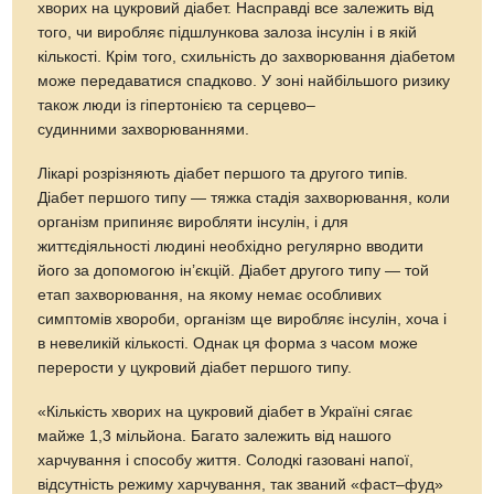
хворих на цукровий діабет. Насправді все залежить від
того, чи виробляє підшлункова залоза інсулін і в якій
кількості. Крім того, схильність до захворювання діабетом
може передаватися спадково. У зоні найбільшого ризику
також люди із гіпертонією та серцево–
судинними захворюваннями.
Лікарі розрізняють діабет першого та другого типів.
Діабет першого типу — тяжка стадія захворювання, коли
організм припиняє виробляти інсулін, і для
життєдіяльності людині необхідно регулярно вводити
його за допомогою ін’єкцій. Діабет другого типу — той
етап захворювання, на якому немає особливих
симптомів хвороби, організм ще виробляє інсулін, хоча і
в невеликій кількості. Однак ця форма з часом може
перерости у цукровий діабет першого типу.
«Кількість хворих на цукровий діабет в Україні сягає
майже 1,3 мільйона. Багато залежить від нашого
харчування і способу життя. Солодкі газовані напої,
відсутність режиму харчування, так званий «фаст–фуд»