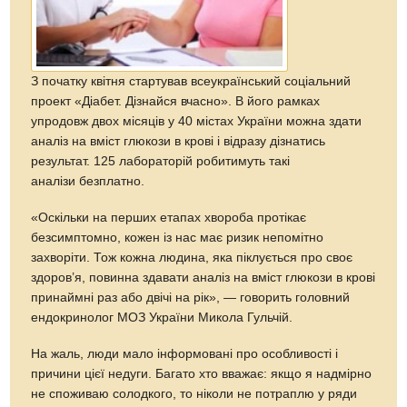
З початку квітня стартував всеукраїнський соціальний
проект «Діабет. Дізнайся вчасно». В його рамках
упродовж двох місяців у 40 містах України можна здати
аналіз на вміст глюкози в крові і відразу дізнатись
результат. 125 лабораторій робитимуть такі
аналізи безплатно.
«Оскільки на перших етапах хвороба протікає
безсимптомно, кожен із нас має ризик непомітно
захворіти. Тож кожна людина, яка піклується про своє
здоров’я, повинна здавати аналіз на вміст глюкози в крові
принаймні раз або двічі на рік», — говорить головний
ендокринолог МОЗ України Микола Гульчій.
На жаль, люди мало інформовані про особливості і
причини цієї недуги. Багато хто вважає: якщо я надмірно
не споживаю солодкого, то ніколи не потраплю у ряди