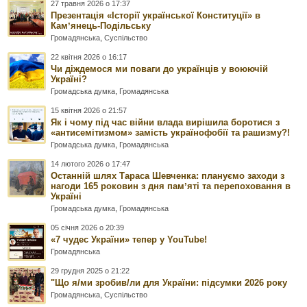
27 травня 2026 о 17:37
Презентація «Історії української Конституції» в
Камʼянець-Подільську
Громадянська
,
Суспільство
22 квітня 2026 о 16:17
Чи діждемося ми поваги до українців у воюючій
Україні?
Громадська думка
,
Громадянська
15 квітня 2026 о 21:57
Як і чому під час війни влада вирішила боротися з
«антисемітизмом» замість українофобії та рашизму?!
Громадська думка
,
Громадянська
14 лютого 2026 о 17:47
Останній шлях Тараса Шевченка: плануємо заходи з
нагоди 165 роковин з дня памʼяті та перепоховання в
Україні
Громадська думка
,
Громадянська
05 січня 2026 о 20:39
«7 чудес України» тепер у YouTube!
Громадянська
29 грудня 2025 о 21:22
"Що я/ми зробив/ли для України: підсумки 2026 року
Громадянська
,
Суспільство