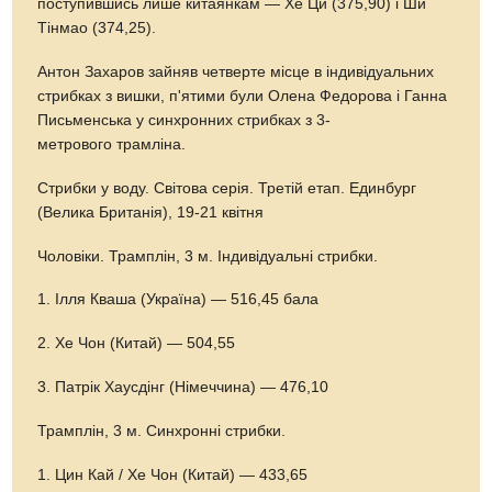
поступившись лише китаянкам — Хе Ци (375,90) і Ши
Тінмао (374,25).
Антон Захаров зайняв четверте місце в індивідуальних
стрибках з вишки, п'ятими були Олена Федорова і Ганна
Письменська у синхронних стрибках з 3-
метрового трамліна.
Стрибки у воду. Світова серія. Третій етап. Единбург
(Велика Британія), 19-21 квітня
Чоловіки. Трамплін, 3 м. Індивідуальні стрибки.
1. Ілля Кваша (Україна) — 516,45 бала
2. Хе Чон (Китай) — 504,55
3. Патрік Хаусдінг (Німеччина) — 476,10
Трамплін, 3 м. Синхронні стрибки.
1. Цин Кай / Хе Чон (Китай) — 433,65