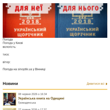
Погода
Погода у
Києві
вологість:
тиск:
вітер:
Погода на
sinoptik.ua
у Вінниці
Новини
Дивитися всі
08 червня 2026 о 16:34
Українська книга на Одещині
Громадянська
27 травня 2026 о 17:37