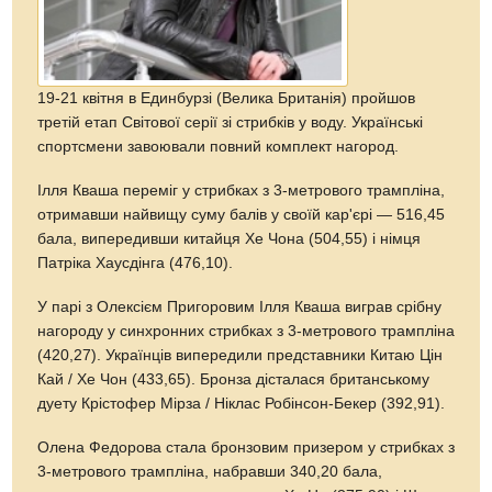
19-21 квітня в Единбурзі (Велика Британія) пройшов
третій етап Світової серії зі стрибків у воду. Українські
спортсмени завоювали повний комплект нагород.
Ілля Кваша переміг у стрибках з 3-метрового трампліна,
отримавши найвищу суму балів у своїй кар'єрі — 516,45
бала, випередивши китайця Хе Чона (504,55) і німця
Патріка Хаусдінга (476,10).
У парі з Олексієм Пригоровим Ілля Кваша виграв срібну
нагороду у синхронних стрибках з 3-метрового трампліна
(420,27). Українців випередили представники Китаю Цін
Кай / Хе Чон (433,65). Бронза дісталася британському
дуету Крістофер Мірза / Ніклас Робінсон-Бекер (392,91).
Олена Федорова стала бронзовим призером у стрибках з
3-метрового трампліна, набравши 340,20 бала,