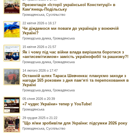
Презентація «Історії української Конституції» в
Камʼянець-Подільську
Громадянська
,
Суспільство
22 квітня 2026 о 16:17
Чи діждемося ми поваги до українців у воюючій
Україні?
Громадська думка
,
Громадянська
15 квітня 2026 о 21:57
Як і чому під час війни влада вирішила боротися з
«антисемітизмом» замість українофобії та рашизму?!
Громадська думка
,
Громадянська
14 лютого 2026 о 17:47
Останній шлях Тараса Шевченка: плануємо заходи з
нагоди 165 роковин з дня памʼяті та перепоховання в
Україні
Громадська думка
,
Громадянська
05 січня 2026 о 20:39
«7 чудес України» тепер у YouTube!
Громадянська
29 грудня 2025 о 21:22
"Що я/ми зробив/ли для України: підсумки 2026 року
Громадянська
,
Суспільство