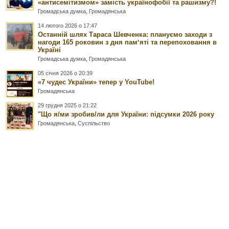
«антисемітизмом» замість українофобії та рашизму?!
Громадська думка
,
Громадянська
14 лютого 2026 о 17:47
Останній шлях Тараса Шевченка: плануємо заходи з
нагоди 165 роковин з дня памʼяті та перепоховання в
Україні
Громадська думка
,
Громадянська
05 січня 2026 о 20:39
«7 чудес України» тепер у YouTube!
Громадянська
29 грудня 2025 о 21:22
"Що я/ми зробив/ли для України: підсумки 2026 року
Громадянська
,
Суспільство