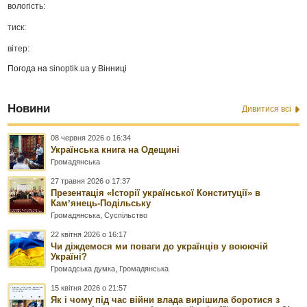
вологість:
тиск:
вітер:
Погода на
sinoptik.ua
у Вінниці
Новини
Дивитися всі
08 червня 2026 о 16:34
Українська книга на Одещині
Громадянська
27 травня 2026 о 17:37
Презентація «Історії української Конституції» в
Камʼянець-Подільську
Громадянська
,
Суспільство
22 квітня 2026 о 16:17
Чи діждемося ми поваги до українців у воюючій
Україні?
Громадська думка
,
Громадянська
15 квітня 2026 о 21:57
Як і чому під час війни влада вирішила боротися з