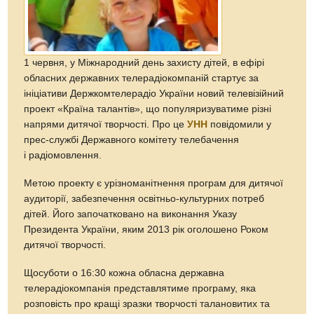
1 червня, у Міжнародний день захисту дітей, в ефірі
обласних державних телерадіокомпаній стартує за
ініціативи Держкомтелерадіо України новий телевізійний
проект «Країна талантів», що популяризуватиме різні
напрями дитячої творчості. Про це
УНН
повідомили у
прес-службі Державного комітету телебачення
і радіомовлення.
Метою проекту є урізноманітнення програм для дитячої
аудиторії, забезпечення освітньо-культурних потреб
дітей. Його започатковано на виконання Указу
Президента України, яким 2013 рік оголошено Роком
дитячої творчості.
Щосуботи о 16:30 кожна обласна державна
телерадіокомпанія представлятиме програму, яка
розповість про кращі зразки творчості талановитих та