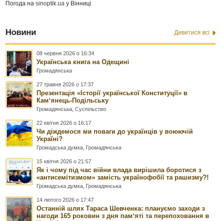
Погода на
sinoptik.ua
у Вінниці
Новини
Дивитися всі
08 червня 2026 о 16:34
Українська книга на Одещині
Громадянська
27 травня 2026 о 17:37
Презентація «Історії української Конституції» в
Камʼянець-Подільську
Громадянська
,
Суспільство
22 квітня 2026 о 16:17
Чи діждемося ми поваги до українців у воюючій
Україні?
Громадська думка
,
Громадянська
15 квітня 2026 о 21:57
Як і чому під час війни влада вирішила боротися з
«антисемітизмом» замість українофобії та рашизму?!
Громадська думка
,
Громадянська
14 лютого 2026 о 17:47
Останній шлях Тараса Шевченка: плануємо заходи з
нагоди 165 роковин з дня памʼяті та перепоховання в