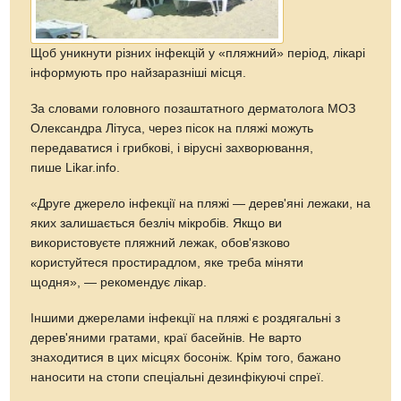
Щоб уникнути різних інфекцій у «пляжний» період, лікарі
інформують про найзаразніші місця.
За словами головного позаштатного дерматолога МОЗ
Олександра Літуса, через пісок на пляжі можуть
передаватися і грибкові, і вірусні захворювання,
пише Likar.info.
«Друге джерело інфекції на пляжі — дерев'яні лежаки, на
яких залишається безліч мікробів. Якщо ви
використовуєте пляжний лежак, обов'язково
користуйтеся простирадлом, яке треба міняти
щодня», — рекомендує лікар.
Іншими джерелами інфекції на пляжі є роздягальні з
дерев'яними гратами, краї басейнів. Не варто
знаходитися в цих місцях босоніж. Крім того, бажано
наносити на стопи спеціальні дезинфікуючі спреї.