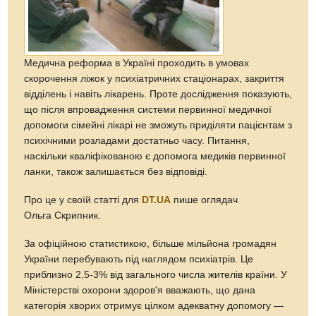
Медична реформа в Україні проходить в умовах
скорочення ліжок у психіатричних стаціонарах, закриття
відділень і навіть лікарень. Проте дослідження показують,
що після впровадження системи первинної медичної
допомоги сімейні лікарі не зможуть приділяти пацієнтам з
психічними розладами достатньо часу. Питання,
наскільки кваліфікованою є допомога медиків первинної
ланки, також залишається без відповіді.
Про це у своїй статті для
DT.UA
пише оглядач
Ольга Скрипник.
За офіційною статистикою, більше мільйона громадян
України перебувають під наглядом психіатрів. Це
приблизно 2,5-3% від загального числа жителів країни. У
Міністерстві охорони здоров'я вважають, що дана
категорія хворих отримує цілком адекватну допомогу —