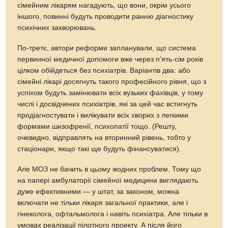
сімейним лікарям нагадують, що вони, окрім усього
іншого, повинні будуть проводити ранню діагностику
психічних захворювань.
По-третє, автори реформи запланували, що система
первинної медичної допомоги вже через п'ять-сім років
цілком обійдеться без психіатрів. Варіантів два: або
сімейні лікарі досягнуть такого професійного рівня, що з
успіхом будуть замінювати всіх вузьких фахівців, у тому
числі і досвідчених психіатрів, які за цей час встигнуть
продіагностувати і вилікувати всіх хворих з легкими
формами шизофренії, психопатії тощо. (Решту,
очевидно, відправлять на вторинний рівень, тобто у
стаціонари, якщо такі ще будуть фінансуватися).
Але МОЗ не бачить в цьому жодних проблем. Тому що
на папері амбулаторії сімейної медицини виглядають
дуже ефективними — у штат, за законом, можна
включати не тільки лікаря загальної практики, але і
гінеколога, офтальмолога і навіть психіатра. Але тільки в
умовах реалізації пілотного проекту. А після його