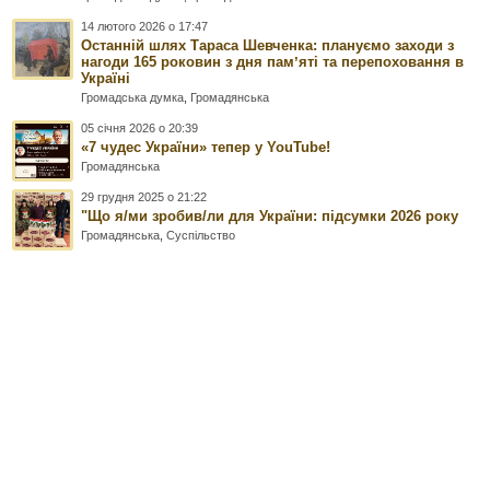
14 лютого 2026 о 17:47
Останній шлях Тараса Шевченка: плануємо заходи з
нагоди 165 роковин з дня памʼяті та перепоховання в
Україні
Громадська думка
,
Громадянська
05 січня 2026 о 20:39
«7 чудес України» тепер у YouTube!
Громадянська
29 грудня 2025 о 21:22
"Що я/ми зробив/ли для України: підсумки 2026 року
Громадянська
,
Суспільство