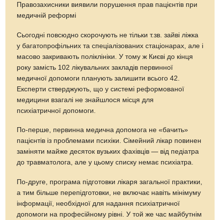
Правозахисники виявили порушення прав пацієнтів при
медичній реформі
Сьогодні повсюдно скорочують не тільки т.зв. зайві ліжка
у багатопрофільних та спеціалізованих стаціонарах, але і
масово закривають поліклініки. У тому ж Києві до кінця
року замість 102 лікувальних закладів первинної
медичної допомоги планують залишити всього 42.
Експерти стверджують, що у системі реформованої
медицини взагалі не знайшлося місця для
психіатричної допомоги.
По-перше, первинна медична допомога не «бачить»
пацієнтів із проблемами психіки. Сімейний лікар повинен
заміняти майже десяток вузьких фахівців — від педіатра
до травматолога, але у цьому списку немає психіатра.
По-друге, програма підготовки лікаря загальної практики,
а тим більше перепідготовки, не включає навіть мінімуму
інформації, необхідної для надання психіатричної
допомоги на професійному рівні. У той же час майбутнім