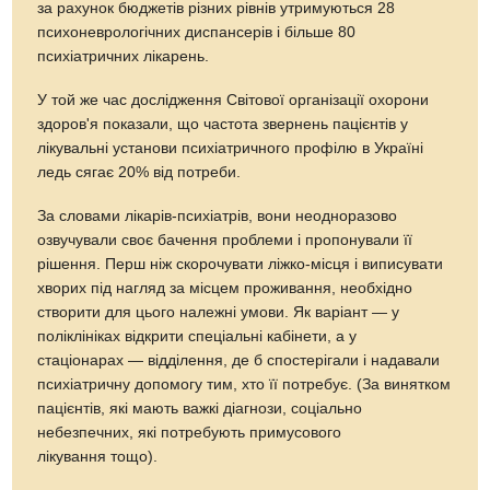
за рахунок бюджетів різних рівнів утримуються 28
психоневрологічних диспансерів і більше 80
психіатричних лікарень.
У той же час дослідження Світової організації охорони
здоров'я показали, що частота звернень пацієнтів у
лікувальні установи психіатричного профілю в Україні
ледь сягає 20% від потреби.
За словами лікарів-психіатрів, вони неодноразово
озвучували своє бачення проблеми і пропонували її
рішення. Перш ніж скорочувати ліжко-місця і виписувати
хворих під нагляд за місцем проживання, необхідно
створити для цього належні умови. Як варіант — у
поліклініках відкрити спеціальні кабінети, а у
стаціонарах — відділення, де б спостерігали і надавали
психіатричну допомогу тим, хто її потребує. (За винятком
пацієнтів, які мають важкі діагнози, соціально
небезпечних, які потребують примусового
лікування тощо).