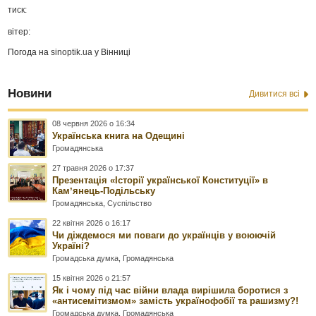
тиск:
вітер:
Погода на
sinoptik.ua
у Вінниці
Новини
Дивитися всі
08 червня 2026 о 16:34
Українська книга на Одещині
Громадянська
27 травня 2026 о 17:37
Презентація «Історії української Конституції» в
Камʼянець-Подільську
Громадянська
,
Суспільство
22 квітня 2026 о 16:17
Чи діждемося ми поваги до українців у воюючій
Україні?
Громадська думка
,
Громадянська
15 квітня 2026 о 21:57
Як і чому під час війни влада вирішила боротися з
«антисемітизмом» замість українофобії та рашизму?!
Громадська думка
,
Громадянська