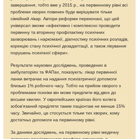
завершення, тобто вже у 2015 р., на первинному рівні всі
проблеми хворих повинен буде вирішувати тільки
сімейний лікар. Автори реформи переконані, що цей
універсал зможе «ефективно і комплексно проводити
первинну та вторинну профілактику психічних
захворювань і наркоманії, діагностику психічних розладів,
корекцію стану психічної дезадаптації, а також лікування
порушень психічної сфери».
Результати наукових досліджень, проведених в
амбулаторіях та ФАПах, показують: лікар первинної
ланки витрачає на надання психіатричної допомоги
близько 1% робочого часу. Тобто на прийом хворого з
проблемами психіки він може приділити від двох до
восьми хвилин. У європейських країнах його колега
зобов'язаний приділяти таким пацієнтам не менше 15%
часу. Звичайно, це стосується тільки тих хворих, кому
достатньо допомоги на первинному рівні.
За даними досліджень, на первинному рівні медичну