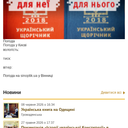
Погода
Погода у
Києві
вологість:
тиск:
вітер:
Погода на
sinoptik.ua
у Вінниці
Новини
Дивитися всі
08 червня 2026 о 16:34
Українська книга на Одещині
Громадянська
27 травня 2026 о 17:37
Презентація «Історії української Конституції» в