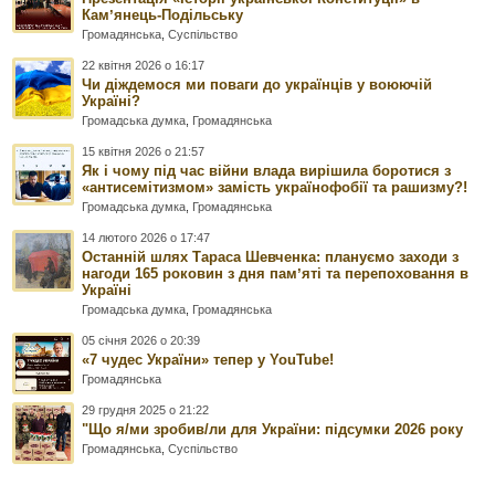
Камʼянець-Подільську
Громадянська
,
Суспільство
22 квітня 2026 о 16:17
Чи діждемося ми поваги до українців у воюючій
Україні?
Громадська думка
,
Громадянська
15 квітня 2026 о 21:57
Як і чому під час війни влада вирішила боротися з
«антисемітизмом» замість українофобії та рашизму?!
Громадська думка
,
Громадянська
14 лютого 2026 о 17:47
Останній шлях Тараса Шевченка: плануємо заходи з
нагоди 165 роковин з дня памʼяті та перепоховання в
Україні
Громадська думка
,
Громадянська
05 січня 2026 о 20:39
«7 чудес України» тепер у YouTube!
Громадянська
29 грудня 2025 о 21:22
"Що я/ми зробив/ли для України: підсумки 2026 року
Громадянська
,
Суспільство