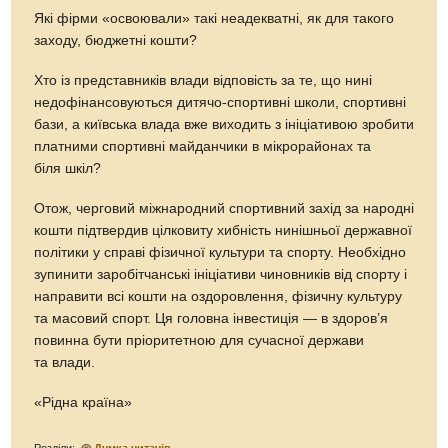
Які фірми «освоювали» такі неадекватні, як для такого
заходу, бюджетні кошти?
Хто із представників влади відповість за те, що нині
недофінансовуються дитячо-спортивні школи, спортивні
бази, а київська влада вже виходить з ініціативою зробити
платними спортивні майданчики в мікрорайонах та
біля шкіл?
Отож, черговий міжнародний спортивний захід за народні
кошти підтвердив цілковиту хибність нинішньої державної
політики у справі фізичної культури та спорту. Необхідно
зупинити заробітчанські ініціативи чиновників від спорту і
направити всі кошти на оздоровлення, фізичну культуру
та масовий спорт. Ця головна інвестиція — в здоров’я
повинна бути пріоритетною для сучасної держави
та влади.
«Рідна країна»