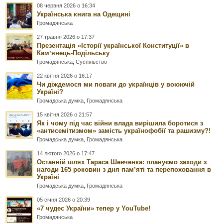
08 червня 2026 о 16:34
Українська книга на Одещині
Громадянська
27 травня 2026 о 17:37
Презентація «Історії української Конституції» в
Камʼянець-Подільську
Громадянська
,
Суспільство
22 квітня 2026 о 16:17
Чи діждемося ми поваги до українців у воюючій
Україні?
Громадська думка
,
Громадянська
15 квітня 2026 о 21:57
Як і чому під час війни влада вирішила боротися з
«антисемітизмом» замість українофобії та рашизму?!
Громадська думка
,
Громадянська
14 лютого 2026 о 17:47
Останній шлях Тараса Шевченка: плануємо заходи з
нагоди 165 роковин з дня памʼяті та перепоховання в
Україні
Громадська думка
,
Громадянська
05 січня 2026 о 20:39
«7 чудес України» тепер у YouTube!
Громадянська