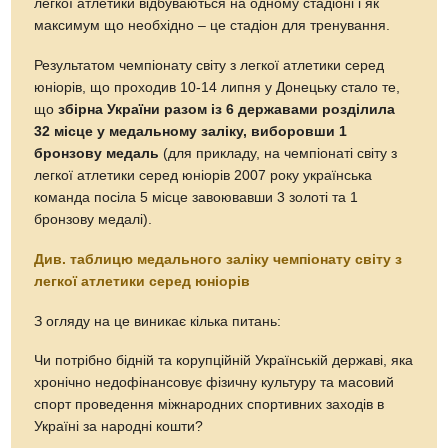
легкої атлетики відбуваються на одному стадіоні і як
максимум що необхідно – це стадіон для тренування.
Результатом чемпіонату світу з легкої атлетики серед
юніорів, що проходив 10-14 липня у Донецьку стало те,
що
збірна України разом із 6 державами розділила
32 місце у медальному заліку, виборовши 1
бронзову медаль
(для прикладу, на чемпіонаті світу з
легкої атлетики серед юніорів 2007 року українська
команда посіла 5 місце завоювавши 3 золоті та 1
бронзову медалі).
Див. таблицю медального заліку чемпіонату світу з
легкої атлетики серед юніорів
З огляду на це виникає кілька питань:
Чи потрібно бідній та корупційній Українській державі, яка
хронічно недофінансовує фізичну культуру та масовий
спорт проведення міжнародних спортивних заходів в
Україні за народні кошти?