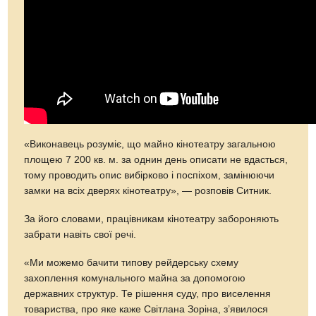
«Виконавець розуміє, що майно кінотеатру загальною
площею 7 200 кв. м. за однин день описати не вдасться,
тому проводить опис вибірково і поспіхом, замінюючи
замки на всіх дверях кінотеатру», — розповів Ситник.
За його словами, працівникам кінотеатру забороняють
забрати навіть свої речі.
«Ми можемо бачити типову рейдерську схему
захоплення комунального майна за допомогою
державних структур. Те рішення суду, про виселення
товариства, про яке каже Світлана Зоріна, з’явилося