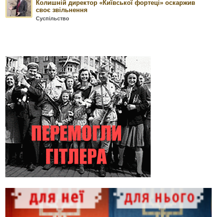
Колишній директор «Київської фортеці» оскаржив
своє звільнення
Суспільство