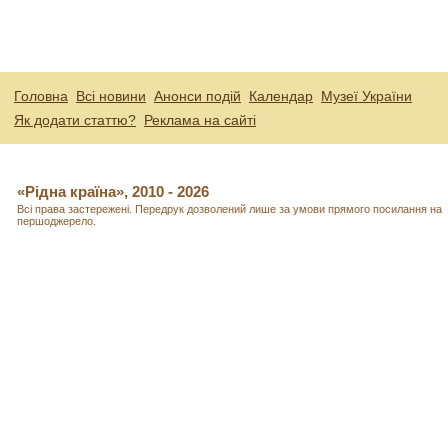
Головна
Всі новини
Анонси подій
Календар
Музеї України
Як додати статтю?
Реклама на сайті
«Рідна країна», 2010 - 2026
Всі права застережені. Передрук дозволений лише за умови прямого посилання на
першоджерело.