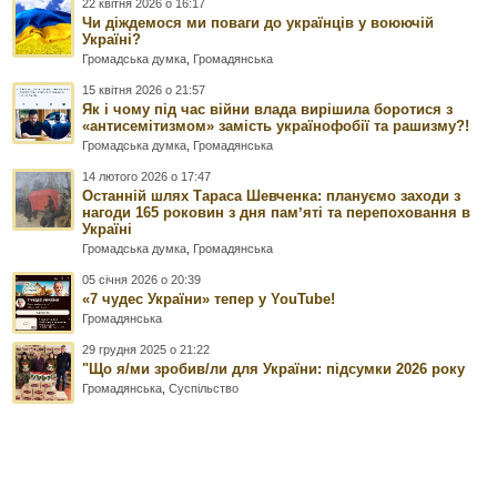
22 квітня 2026 о 16:17
Чи діждемося ми поваги до українців у воюючій
Україні?
Громадська думка
,
Громадянська
15 квітня 2026 о 21:57
Як і чому під час війни влада вирішила боротися з
«антисемітизмом» замість українофобії та рашизму?!
Громадська думка
,
Громадянська
14 лютого 2026 о 17:47
Останній шлях Тараса Шевченка: плануємо заходи з
нагоди 165 роковин з дня памʼяті та перепоховання в
Україні
Громадська думка
,
Громадянська
05 січня 2026 о 20:39
«7 чудес України» тепер у YouTube!
Громадянська
29 грудня 2025 о 21:22
"Що я/ми зробив/ли для України: підсумки 2026 року
Громадянська
,
Суспільство