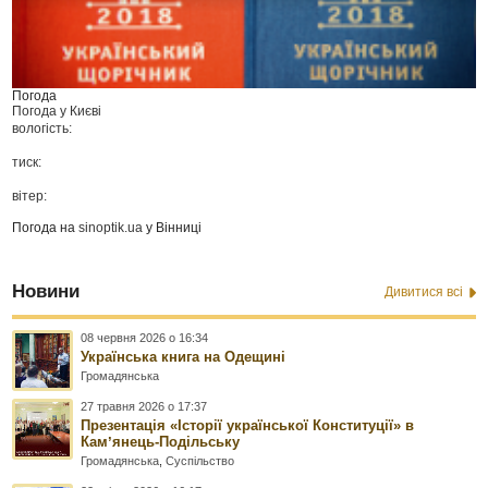
Погода
Погода у
Києві
вологість:
тиск:
вітер:
Погода на
sinoptik.ua
у Вінниці
Новини
Дивитися всі
08 червня 2026 о 16:34
Українська книга на Одещині
Громадянська
27 травня 2026 о 17:37
Презентація «Історії української Конституції» в
Камʼянець-Подільську
Громадянська
,
Суспільство