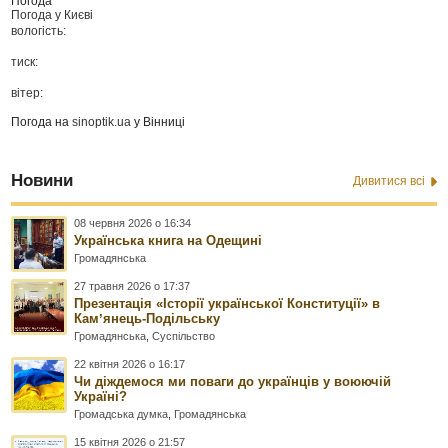
Погода
Погода у
Києві
вологість:
тиск:
вітер:
Погода на
sinoptik.ua
у Вінниці
Новини
Дивитися всі
08 червня 2026 о 16:34
Українська книга на Одещині
Громадянська
27 травня 2026 о 17:37
Презентація «Історії української Конституції» в
Камʼянець-Подільську
Громадянська
,
Суспільство
22 квітня 2026 о 16:17
Чи діждемося ми поваги до українців у воюючій
Україні?
Громадська думка
,
Громадянська
15 квітня 2026 о 21:57