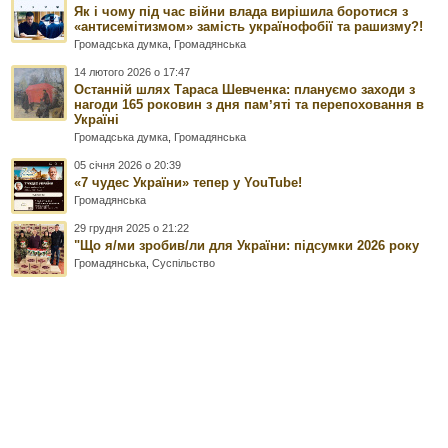
Як і чому під час війни влада вирішила боротися з
«антисемітизмом» замість українофобії та рашизму?!
Громадська думка
,
Громадянська
14 лютого 2026 о 17:47
Останній шлях Тараса Шевченка: плануємо заходи з
нагоди 165 роковин з дня памʼяті та перепоховання в
Україні
Громадська думка
,
Громадянська
05 січня 2026 о 20:39
«7 чудес України» тепер у YouTube!
Громадянська
29 грудня 2025 о 21:22
"Що я/ми зробив/ли для України: підсумки 2026 року
Громадянська
,
Суспільство