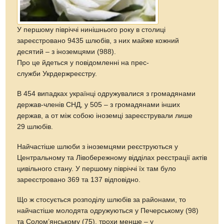
У першому півріччі нинішнього року в столиці
зареєстровано 9435 шлюбів, з них майже кожний
десятий – з іноземцями (988).
Про це йдеться у повідомленні на прес-
служби Укрдержреєстру.
В 454 випадках українці одружувалися з громадянами
держав-членів СНД, у 505 – з громадянами інших
держав, а от між собою іноземці зареєстрували лише
29 шлюбів.
Найчастіше шлюби з іноземцями реєструються у
Центральному та Лівобережному відділах реєстрації актів
цивільного стану. У першому півріччі їх там було
зареєстровано 369 та 137 відповідно.
Що ж стосується розподілу шлюбів за районами, то
найчастіше молодята одружуються у Печерському (98)
та Солом’янському (75), трохи менше – у