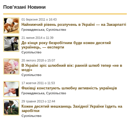
Пов’язані Новини
01 березня 2011 о 16:43
Найнижчий рівень розлучень в Україні — на Закарпатті
Громадянська
,
Суспільство
21 липня 2014 о 11:39
До кінця року безробітним буде кожен десятий
українець, — експерти
Суспільство
20 лютого 2018 о 15:07
В Україні зріс шлюбний вік: ранній шлюб тепер «не в
моді»
Суспільство
17 жовтня 2011 о 11:53
Фахівці констатують шлюбну активність українців
Громадянська
,
Суспільство
29 травня 2013 о 12:44
Кожен десятий мешканець Західної України їздить на
заробітки
Суспільство