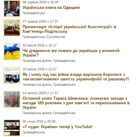
08 червня 2026 о 16:34
Українська книга на Одещині
Громадянська
27 травня 2026 о 17:37
Презентація «Історії української Конституції» в
Камʼянець-Подільську
Громадянська
,
Суспільство
22 квітня 2026 о 16:17
Чи діждемося ми поваги до українців у воюючій
Україні?
Громадська думка
,
Громадянська
15 квітня 2026 о 21:57
Як і чому під час війни влада вирішила боротися з
«антисемітизмом» замість українофобії та рашизму?!
Громадська думка
,
Громадянська
14 лютого 2026 о 17:47
Останній шлях Тараса Шевченка: плануємо заходи з
нагоди 165 роковин з дня памʼяті та перепоховання в
Україні
Громадська думка
,
Громадянська
05 січня 2026 о 20:39
«7 чудес України» тепер у YouTube!
Громадянська