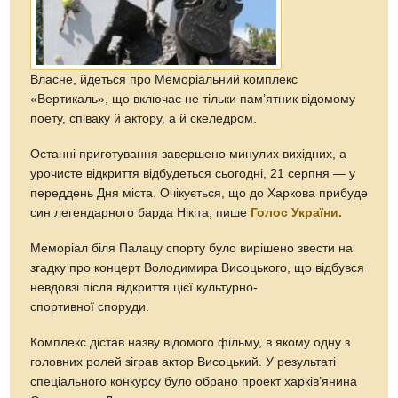
Власне, йдеться про Меморіальний комплекс
«Вертикаль», що включає не тільки пам’ятник відомому
поету, співаку й актору, а й скеледром.
Останні приготування завершено минулих вихідних, а
урочисте відкриття відбудеться сьогодні, 21 серпня — у
переддень Дня міста. Очікується, що до Харкова прибуде
син легендарного барда Нікіта, пише
Голос України.
Меморіал біля Палацу спорту було вирішено звести на
згадку про концерт Володимира Висоцького, що відбувся
невдовзі після відкриття цієї культурно-
спортивної споруди.
Комплекс дістав назву відомого фільму, в якому одну з
головних ролей зіграв актор Висоцький. У результаті
спеціального конкурсу було обрано проект харків’янина