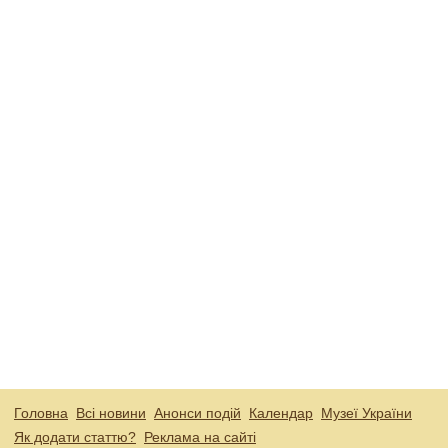
Головна
Всі новини
Анонси подій
Календар
Музеї України
Як додати статтю?
Реклама на сайті