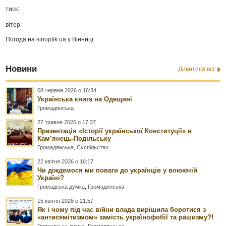
тиск:
вітер:
Погода на
sinoptik.ua
у Вінниці
Новини
Дивитися всі
08 червня 2026 о 16:34
Українська книга на Одещині
Громадянська
27 травня 2026 о 17:37
Презентація «Історії української Конституції» в
Камʼянець-Подільську
Громадянська
,
Суспільство
22 квітня 2026 о 16:17
Чи діждемося ми поваги до українців у воюючій
Україні?
Громадська думка
,
Громадянська
15 квітня 2026 о 21:57
Як і чому під час війни влада вирішила боротися з
«антисемітизмом» замість українофобії та рашизму?!