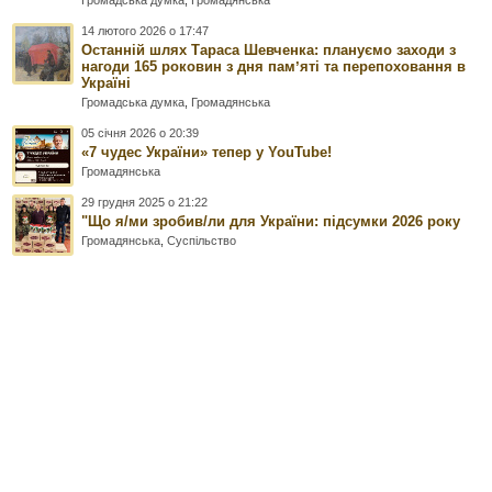
Громадська думка
,
Громадянська
14 лютого 2026 о 17:47
Останній шлях Тараса Шевченка: плануємо заходи з
нагоди 165 роковин з дня памʼяті та перепоховання в
Україні
Громадська думка
,
Громадянська
05 січня 2026 о 20:39
«7 чудес України» тепер у YouTube!
Громадянська
29 грудня 2025 о 21:22
"Що я/ми зробив/ли для України: підсумки 2026 року
Громадянська
,
Суспільство