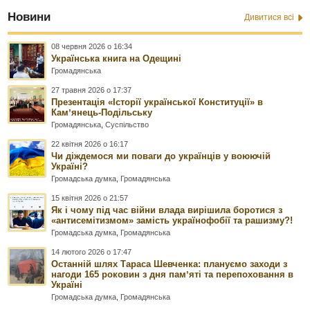
Новини
Дивитися всі
08 червня 2026 о 16:34
Українська книга на Одещині
Громадянська
27 травня 2026 о 17:37
Презентація «Історії української Конституції» в
Камʼянець-Подільську
Громадянська
,
Суспільство
22 квітня 2026 о 16:17
Чи діждемося ми поваги до українців у воюючій
Україні?
Громадська думка
,
Громадянська
15 квітня 2026 о 21:57
Як і чому під час війни влада вирішила боротися з
«антисемітизмом» замість українофобії та рашизму?!
Громадська думка
,
Громадянська
14 лютого 2026 о 17:47
Останній шлях Тараса Шевченка: плануємо заходи з
нагоди 165 роковин з дня памʼяті та перепоховання в
Україні
Громадська думка
,
Громадянська