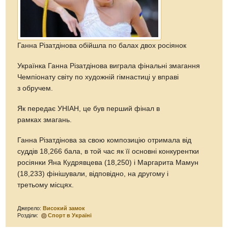
Ганна Різатдінова обійшла по балах двох росіянок
Українка Ганна Різатдінова виграла фінальні змагання
Чемпіонату світу по художній гімнастиці у вправі
з обручем.
Як передає УНІАН, це був перший фінал в
рамках змагань.
Ганна Різатдінова за свою композицію отримала від
суддів 18,266 бала, в той час як її основні конкурентки
росіянки Яна Кудрявцева (18,250) і Маргарита Мамун
(18,233) фінішували, відповідно, на другому і
третьому місцях.
Джерело:
Високий замок
Розділи:
Спорт в Україні