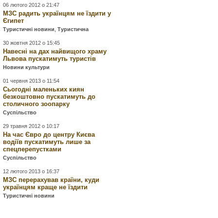
06 лютого 2012 о 21:47
МЗС радить українцям не їздити у
Єгипет
Туристичні новини
,
Туристична
30 жовтня 2012 о 15:45
Навесні на дах найвищого храму
Львова пускатимуть туристів
Новини культури
01 червня 2013 о 11:54
Сьогодні маленьких киян
безкоштовно пускатимуть до
столичного зоопарку
Суспільство
29 травня 2012 о 10:17
На час Євро до центру Києва
водіїв пускатимуть лише за
спецперепустками
Суспільство
12 лютого 2013 о 16:37
МЗС перерахував країни, куди
українцям краще не їздити
Туристичні новини