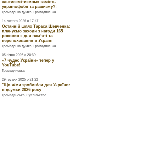
«антисемітизмом» замість
українофобії та рашизму?!
Громадська думка
,
Громадянська
14 лютого 2026 о 17:47
Останній шлях Тараса Шевченка:
плануємо заходи з нагоди 165
роковин з дня памʼяті та
перепоховання в Україні
Громадська думка
,
Громадянська
05 січня 2026 о 20:39
«7 чудес України» тепер у
YouTube!
Громадянська
29 грудня 2025 о 21:22
"Що я/ми зробив/ли для України:
підсумки 2026 року
Громадянська
,
Суспільство