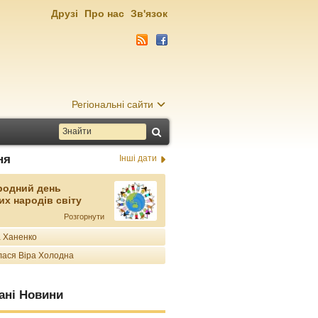
Друзі
Про нас
Зв'язок
Регіональні сайти
ня
Інші дати
родний день
их народів світу
Розгорнути
 Ханенко
ася Віра Холодна
ані Новини