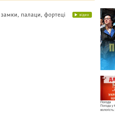
Погода
Погода у
вологість: