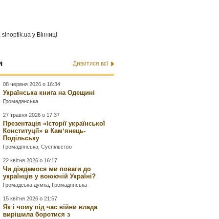
а
sinoptik.ua
у Вінниці
и
Дивитися всі
08 червня 2026 о 16:34
Українська книга на Одещині
Громадянська
27 травня 2026 о 17:37
Презентація «Історії української
Конституції» в Камʼянець-
Подільську
Громадянська
,
Суспільство
22 квітня 2026 о 16:17
Чи діждемося ми поваги до
українців у воюючій Україні?
Громадська думка
,
Громадянська
15 квітня 2026 о 21:57
Як і чому під час війни влада
вирішила боротися з