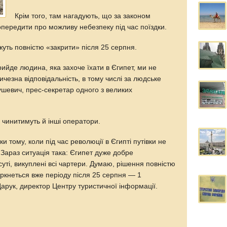
Крім того, там нагадують, що за законом
опередити про можливу небезпеку під час поїздки.
уть повністю «закрити» після 25 серпня.
ийде людина, яка захоче їхати в Єгипет, ми не
ичезна відповідальність, в тому числі за людське
шевич, прес-секретар одного з великих
 чинитимуть й інші оператори.
и тому, коли під час революції в Єгипті путівки не
Зараз ситуація така: Єгипет дуже добре
суті, викуплені всі чартери. Думаю, рішення повністю
оркнеться вже періоду після 25 серпня — 1
рук, директор Центру туристичної інформації.