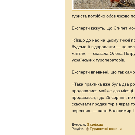
туриста потрібно обов'язково п
Експерти кажуть, що Єгипет мож
«Якщо до нас на цьому тижні пр
будемо її відправляти — це вел
життя», — сказала Олена Петру
українських туроператорів.
Експерти впевнені, що так само
«Така практика вже була два рок
продавалися майже два місяці. 
продавався, і до 25 серпня, по 
скасувати продаж турів якраз т
вересня», — каже Володимир Ца
Джерело:
Gazeta.ua
Розділи:
Туристичні новини