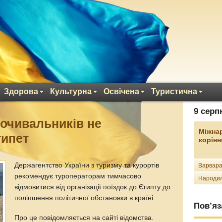
Здорова
Культурна
Освічена
Туристична
9 серп
почивальників не
Міжна
гипет
корінн
Держагентство України з туризму та курортів
Варвара
рекомендує туроператорам тимчасово
Народил
відмовитися від організації поїздок до Єгипту до
поліпшення політичної обстановки в країні.
Пов’яз
Про це повідомляється на сайті відомства.