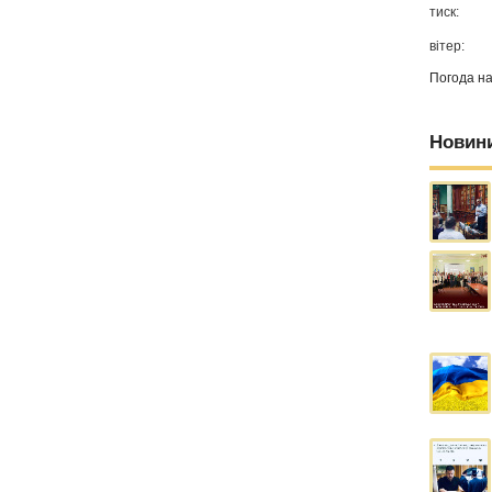
тиск:
вітер:
Погода н
Новин