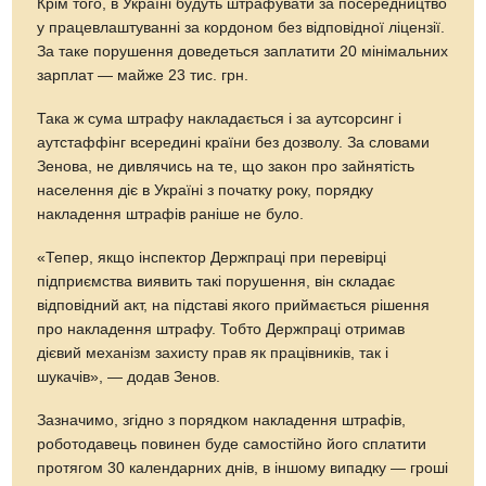
Крім того, в Україні будуть штрафувати за посередництво
у працевлаштуванні за кордоном без відповідної ліцензії.
За таке порушення доведеться заплатити 20 мінімальних
зарплат — майже 23 тис. грн.
Така ж сума штрафу накладається і за аутсорсинг і
аутстаффінг всередині країни без дозволу. За словами
Зенова, не дивлячись на те, що закон про зайнятість
населення діє в Україні з початку року, порядку
накладення штрафів раніше не було.
«Тепер, якщо інспектор Держпраці при перевірці
підприємства виявить такі порушення, він складає
відповідний акт, на підставі якого приймається рішення
про накладення штрафу. Тобто Держпраці отримав
дієвий механізм захисту прав як працівників, так і
шукачів», — додав Зенов.
Зазначимо, згідно з порядком накладення штрафів,
роботодавець повинен буде самостійно його сплатити
протягом 30 календарних днів, в іншому випадку — гроші