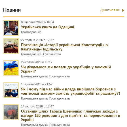
Новини
Дивитися всі
08 червня 2026 о 16:34
Українська книга на Одещині
Громадянська
27 травня 2026 о 17:37
Презентація «Історії української Конституції» в
Камʼянець-Подільську
Громадянська
,
Суспільство
22 квітня 2026 о 16:17
Чи діждемося ми поваги до українців у воюючій
Україні?
Громадська думка
,
Громадянська
15 квітня 2026 о 21:57
Як і чому під час війни влада вирішила боротися з
«антисемітизмом» замість українофобії та рашизму?!
Громадська думка
,
Громадянська
14 лютого 2026 о 17:47
Останній шлях Тараса Шевченка: плануємо заходи з
нагоди 165 роковин з дня памʼяті та перепоховання в
Україні
Громадська думка
,
Громадянська