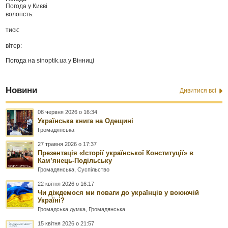
Погода у
Києві
вологість:
тиск:
вітер:
Погода на
sinoptik.ua
у Вінниці
Новини
Дивитися всі
08 червня 2026 о 16:34
Українська книга на Одещині
Громадянська
27 травня 2026 о 17:37
Презентація «Історії української Конституції» в
Камʼянець-Подільську
Громадянська
,
Суспільство
22 квітня 2026 о 16:17
Чи діждемося ми поваги до українців у воюючій
Україні?
Громадська думка
,
Громадянська
15 квітня 2026 о 21:57