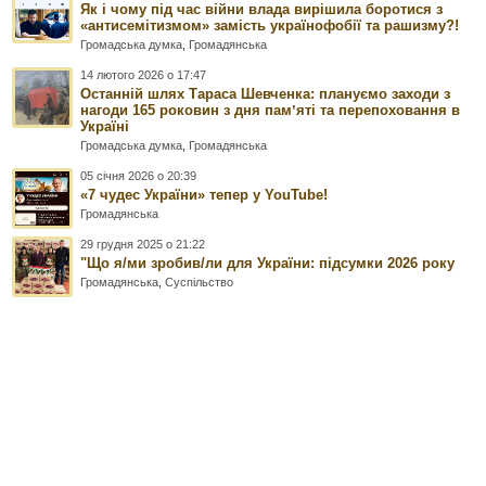
Як і чому під час війни влада вирішила боротися з
«антисемітизмом» замість українофобії та рашизму?!
Громадська думка
,
Громадянська
14 лютого 2026 о 17:47
Останній шлях Тараса Шевченка: плануємо заходи з
нагоди 165 роковин з дня памʼяті та перепоховання в
Україні
Громадська думка
,
Громадянська
05 січня 2026 о 20:39
«7 чудес України» тепер у YouTube!
Громадянська
29 грудня 2025 о 21:22
"Що я/ми зробив/ли для України: підсумки 2026 року
Громадянська
,
Суспільство