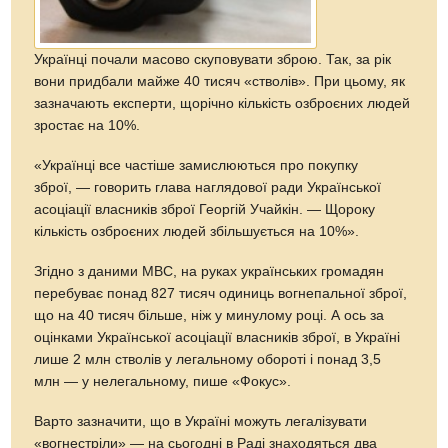
Українці почали масово скуповувати зброю. Так, за рік
вони придбали майже 40 тисяч «стволів». При цьому, як
зазначають експерти, щорічно кількість озброєних людей
зростає на 10%.
«Українці все частіше замислюються про покупку
зброї, — говорить глава наглядової ради Української
асоціації власників зброї Георгій Учайкін. — Щороку
кількість озброєних людей збільшується на 10%».
Згідно з даними МВС, на руках українських громадян
перебуває понад 827 тисяч одиниць вогнепальної зброї,
що на 40 тисяч більше, ніж у минулому році. А ось за
оцінками Української асоціації власників зброї, в Україні
лише 2 млн стволів у легальному обороті і понад 3,5
млн — у нелегальному, пише «Фокус».
Варто зазначити, що в Україні можуть легалізувати
«вогнестріли» — на сьогодні в Раді знаходяться два