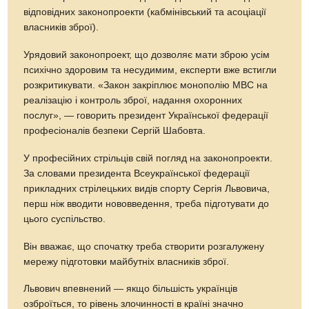
відповідних законопроекти (кабмінівський та асоціації
власників зброї).
Урядовий законопроект, що дозволяє мати зброю усім
психічно здоровим та несудимим, експерти вже встигли
розкритикувати. «Закон закріплює монополію МВС на
реалізацію і контроль зброї, надання охоронних
послуг», — говорить президент Української федерації
професіоналів безпеки Сергій Шабовта.
У професійних стрільців свій погляд на законопроекти.
За словами президента Всеукраїнської федерації
прикладних стрілецьких видів спорту Сергія Львовича,
перш ніж вводити нововведення, треба підготувати до
цього суспільство.
Він вважає, що спочатку треба створити розгалужену
мережу підготовки майбутніх власників зброї.
Львович впевнений — якщо більшість українців
озброїться, то рівень злочинності в країні значно