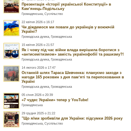
Презентація «Історії української Конституції» в
Камʼянець-Подільську
Громадянська
,
Суспільство
22 квітня 2026 о 16:17
Чи діждемося ми поваги до українців у воюючій
Україні?
Громадська думка
,
Громадянська
15 квітня 2026 о 21:57
Як і чому під час війни влада вирішила боротися з
«антисемітизмом» замість українофобії та рашизму?!
Громадська думка
,
Громадянська
14 лютого 2026 о 17:47
Останній шлях Тараса Шевченка: плануємо заходи з
нагоди 165 роковин з дня памʼяті та перепоховання в
Україні
Громадська думка
,
Громадянська
05 січня 2026 о 20:39
«7 чудес України» тепер у YouTube!
Громадянська
29 грудня 2025 о 21:22
"Що я/ми зробив/ли для України: підсумки 2026 року
Громадянська
,
Суспільство