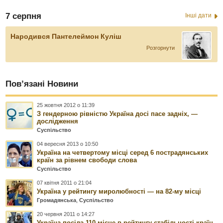
7 серпня
Інші дати
Народився Пантелеймон Куліш
Розгорнути
Пов’язані Новини
25 жовтня 2012 о 11:39
З гендерною рівністю Україна досі пасе задніх, —
дослідження
Суспільство
04 вересня 2013 о 10:50
Україна на четвертому місці серед 6 пострадянських
країн за рівнем свободи слова
Суспільство
07 квітня 2011 о 21:04
Україна у рейтингу миролюбності — на 82-му місці
Громадянська
,
Суспільство
20 червня 2011 о 14:27
Україна посіла 110 місце в рейтингу стабільності країн