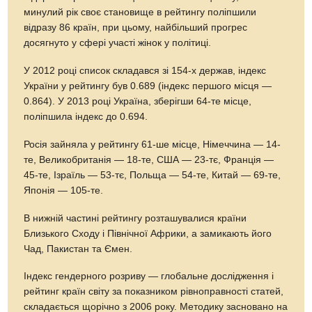
минулий рік своє становище в рейтингу поліпшили
відразу 86 країн, при цьому, найбільший прогрес
досягнуто у сфері участі жінок у політиці.
У 2012 році список складався зі 154-х держав, індекс
України у рейтингу був 0.689 (індекс першого місця —
0.864). У 2013 році Україна, зберігши 64-те місце,
поліпшила індекс до 0.694.
Росія зайняла у рейтингу 61-ше місце, Німеччина — 14-
те, Великобританія — 18-те, США — 23-тє, Франція —
45-те, Ізраїль — 53-тє, Польща — 54-те, Китай — 69-те,
Японія — 105-те.
В нижній частині рейтингу розташувалися країни
Близького Сходу і Північної Африки, а замикають його
Чад, Пакистан та Ємен.
Індекс гендерного розриву — глобальне дослідження і
рейтинг країн світу за показником рівноправності статей,
складається щорічно з 2006 року. Методику засновано на