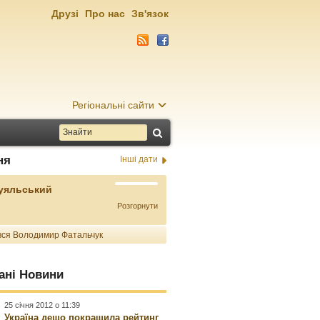
Друзі
Про нас
Зв'язок
Регіональні сайти
ня
Інші дати
Буяльський
Розгорнути
ся Володимир Фатальчук
ані Новини
25 січня 2012 о 11:39
Україна дещо покращила рейтинг