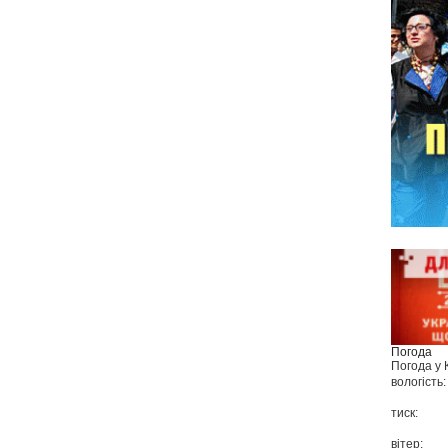
Погода
Погода у
вологість:
тиск:
вітер: