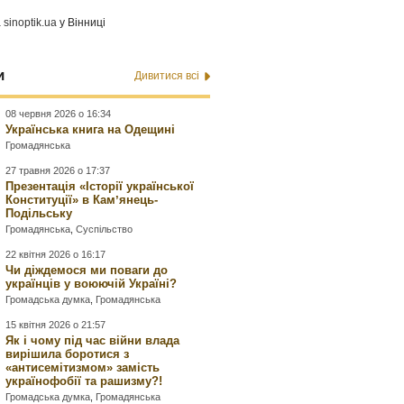
а
sinoptik.ua
у Вінниці
и
Дивитися всі
08 червня 2026 о 16:34
Українська книга на Одещині
Громадянська
27 травня 2026 о 17:37
Презентація «Історії української
Конституції» в Камʼянець-
Подільську
Громадянська
,
Суспільство
22 квітня 2026 о 16:17
Чи діждемося ми поваги до
українців у воюючій Україні?
Громадська думка
,
Громадянська
15 квітня 2026 о 21:57
Як і чому під час війни влада
вирішила боротися з
«антисемітизмом» замість
українофобії та рашизму?!
Громадська думка
,
Громадянська