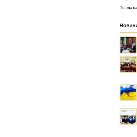
Погода н
Новин