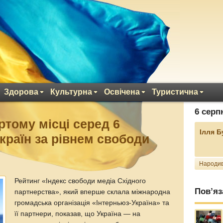
Здорова
Культурна
Освічена
Туристична
6 серп
ртому місці серед 6
Ілля 
країн за рівнем свободи
Народив
Рейтинг «Індекс свободи медіа Східного
Пов’яз
партнерства», який вперше склала міжнародна
громадська організація «Інтерньюз-Україна» та
її партнери, показав, що Україна — на