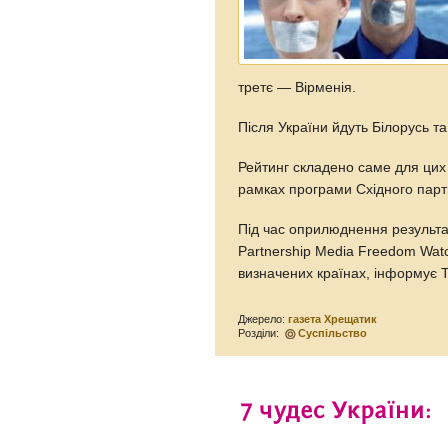
третє — Вірменія.
Після України йдуть Білорусь т
Рейтинг складено саме для цих 
рамках програми Східного парт
Під час оприлюднення результат
Partnership Media Freedom Wat
визначених країнах, інформує 
Джерело:
газета Хрещатик
Розділи:
Суспільство