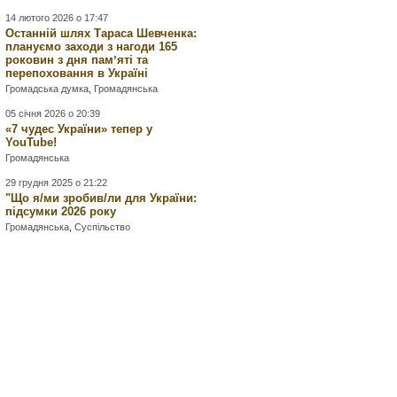
14 лютого 2026 о 17:47
Останній шлях Тараса Шевченка:
плануємо заходи з нагоди 165
роковин з дня памʼяті та
перепоховання в Україні
Громадська думка
,
Громадянська
05 січня 2026 о 20:39
«7 чудес України» тепер у
YouTube!
Громадянська
29 грудня 2025 о 21:22
"Що я/ми зробив/ли для України:
підсумки 2026 року
Громадянська
,
Суспільство