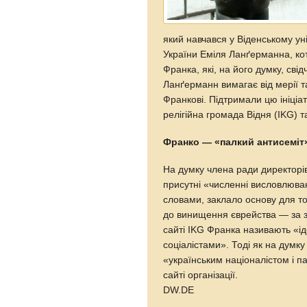
який навчався у Віденському уні
України Еміля Ланґерманна, ко
Франка, які, на його думку, св
Ланґерманн вимагає від мерії т
Франкові. Підтримали цю ініціат
релігійна громада Відня (IKG) 
Франко — «палкий антисеміт
На думку члена ради директорі
присутні «численні висловлюван
словами, заклало основу для тог
до винищення єврейства — за з
сайті IKG Франка називають «ід
соціалістами». Тоді як на думк
«українським націоналістом і п
сайті організації.
DW.DE