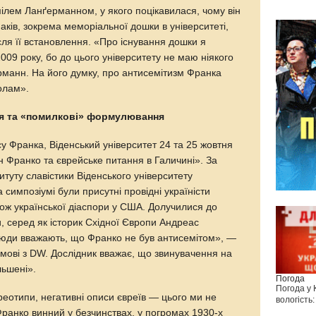
Емілем Ланґерманном, у якого поцікавилася, чому він
аків, зокрема меморіальної дошки в університеті,
сля її встановлення. «Про існування дошки я
009 року, бо до цього університету не маю ніякого
рманн. На його думку, про антисемітизм Франка
олам».
я та «помилкові» формулювання
у Франка, Віденський університет 24 та 25 жовтня
н Франко та єврейське питання в Галичині». За
итуту славістики Віденського університету
симпозіумі були присутні провідні україністи
акож української діаспори у США. Долучилися до
ки, серед як історик Східної Європи Андреас
 люди вважають, що Франко не був антисемітом», —
мові з DW. Дослідник вважає, що звинувачення на
льшені».
Погода
Погода у
реотипи, негативні описи євреїв — цього ми не
вологість:
Франко винний у безчинствах, у погромах 1930-х