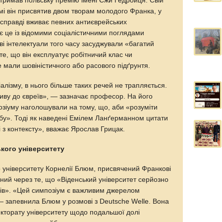
отримав польську премію імені Єжи Гедройця. Свій
мі він присвятив двом творам молодого Франка, у
«справді вживає певних антиєврейських
ує це із відомими соціалістичними поглядами
ві інтелектуали того часу засуджували «багатий
те, що він експлуатує робітничий клас чи
е мали шовіністичного або расового підґрунтя.
алізму, в нього більше таких речей не трапляється.
иву до євреїв», — зазначає професор. На його
позіуму наголошували на тому, що, аби «розуміти
обу». Тоді як наведені Емілем Ланґерманном цитати
 і з контексту», вважає Ярослав Грицак.
кого університету
о університету Корнелії Блюм, присвячений Франкові
аний через те, що «Віденський університет серйозно
вів». «Цей симпозіум є важливим джерелом
— запевнила Блюм у розмові з Deutsche Welle. Вона
екторату університету щодо подальшої долі