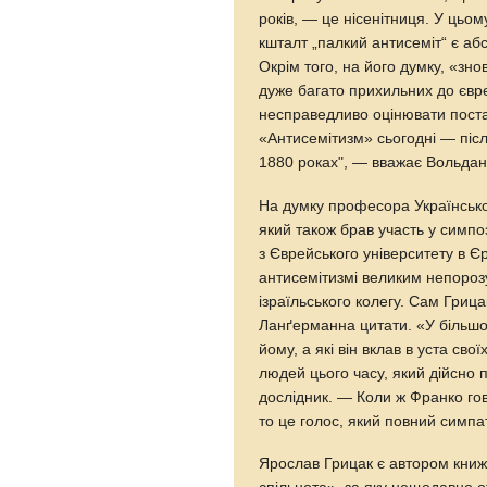
років, — це нісенітниця. У ць
кшталт „палкий антисеміт“ є а
Окрім того, на його думку, «зно
дуже багато прихильних до євре
несправедливо оцінювати поста
«Антисемітизм» сьогодні — піс
1880 роках", — вважає Вольдан
На думку професора Українсько
який також брав участь у симпо
з Єврейського університету в Є
антисемітизмі великим непороз
ізраїльського колегу. Сам Грица
Ланґерманна цитати. «У більшос
йому, а які він вклав в уста св
людей цього часу, який дійсно 
дослідник. — Коли ж Франко гов
то це голос, який повний симпаті
Ярослав Грицак є автором книжки