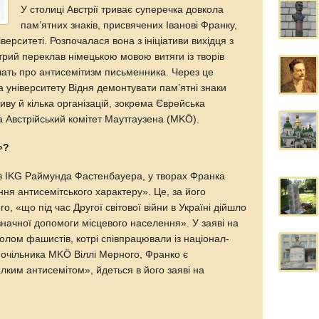
У столиці Австрії триває суперечка довкола
пам’ятних знаків, присвячених Іванові Франку,
верситеті. Розпочалася вона з ініціативи вихідця з
трий переклав німецькою мовою витяги із творів
ідчать про антисемітизм письменника. Через це
а університету Відня демонтувати пам’ятні знаки
иву й кілька організацій, зокрема Єврейська
та Австрійський комітет Маутгаузена (MKÖ).
»?
в IKG Раймунда Фастенбауера, у творах Франка
ня антисемітського характеру». Це, за його
о, «що під час Другої світової війни в Україні дійшло
начної допомоги місцевого населення». У заяві на
олом фашистів, котрі співпрацювали із націонал-
у очільника MKÖ Віллі Мерного, Франко є
алким антисемітом», йдеться в його заяві на