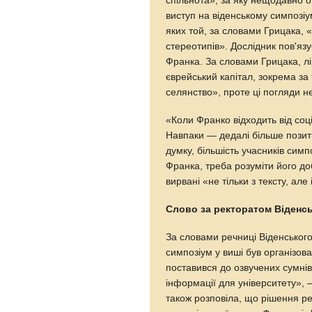
спільнота», за яку нещодавно 
виступ на віденському симпозіу
яких той, за словами Грицака, 
стереотипів». Дослідник пов'яз
Франка. За словами Грицака, лі
єврейський капітал, зокрема за 
селянство», проте ці погляди н
«Коли Франко відходить від соці
Навпаки — дедалі більше позит
думку, більшість учасників сим
Франка, треба розуміти його д
вирвані «не тільки з тексту, але
Слово за ректоратом Віденсь
За словами речниці Віденськог
симпозіум у виші був організов
поставився до озвучених сумні
інформації для університету», 
також розповіла, що рішення р