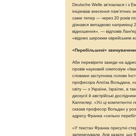
Deutsche Welle зв’язалася і з 
ініціював знесення пам’ятних зн
саме тепер — через 20 років пі
дізнався випадково наприкінці 2
відношення», — відповів Ланґе
«відомо широким єврейським к
«Перебільшені» звинуваченн
Аби перевірити закиди на адрес
провів науковий симпозіум «Іва
словами заступника голови Інст
професора Алоїза Вольдана, на 
світу — з України, Ізраїлю, а т
дискусії й австрійські дослідни
Каппелер. «Усі ці компетентні
сказав професор Вольдан у роз
адресу Франка «сильно перебі
«У текстах Франка присутні сте
заперечували. Але казати, що 