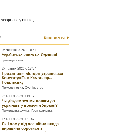
а
sinoptik.ua
у Вінниці
и
Дивитися всі
08 червня 2026 о 16:34
Українська книга на Одещині
Громадянська
27 травня 2026 о 17:37
Презентація «Історії української
Конституції» в Камʼянець-
Подільську
Громадянська
,
Суспільство
22 квітня 2026 о 16:17
Чи діждемося ми поваги до
українців у воюючій Україні?
Громадська думка
,
Громадянська
15 квітня 2026 о 21:57
Як і чому під час війни влада
вирішила боротися з