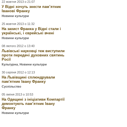
22 жовтня 2013 о 21:07
У Відні хочуть знести пам’ятник
Іванові Франку
Новини культури
25 жовтня 2013 о 11:32
На захист Франка у Відні стали і
українські, і єврейські вчені
Новини культури
08 лютого 2012 о 13:40
Львівські науковці теж виступили
проти передачі духовних святинь
Росії
Культурна
,
Новини культури
30 серпня 2012 о 12:13
На Львівщині сплюндрували
пам'ятник Івану Франку
Суспільство
05 липня 2013 о 10:53
На Одещині з ініціативи Компартії
демонтують пам’ятник Івану
Франку
Новини культури