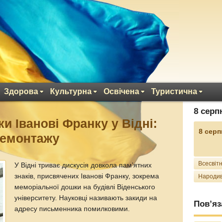
Здорова
Культурна
Освічена
Туристична
8 серп
и Іванові Франку у Відні:
8 серп
демонтажу
Всесвітн
У Відні триває дискусія довкола пам’ятних
знаків, присвячених Іванові Франку, зокрема
Народив
меморіальної дошки на будівлі Віденського
університету. Науковці називають закиди на
Пов’яз
адресу письменника помилковими.