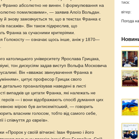
тиск:
ому Франко абсолютно не винен. І формулювання на
вітер:
бсолютно помилковими», — заявив Алоїз Вольдан.
ву й знову замовчується те, що в текстах Франка є
Погода н
їв пасажів». Він також підкреслив, що
ть Франка за сучасними критеріями.
Новин
ля Голокосту — означає щось інше, аніж у 1870—
.
го католицького університету Ярослава Грицака,
зіумі, тон дискусіям задав виступ Вольфа Московича
русалимі. Він «вважає звинувачення Франка в
умінням», цитує професор Грицак свого
к детально проаналізував наведені в листі
ті випадків це цитати Франка, які належать не
оїх героїв — і вони відображають спосіб думання цих
певною мірою був антисемітський, — говорить
орить власним голосом, тобто від самого себе,
ї і співчуття до євреїв».
 «Пророк у своїй вітчизні: Іван Франко і його