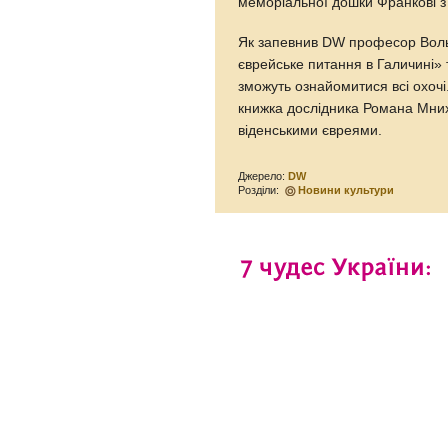
меморіальної дошки Франкові з
Як запевнив DW професор Вольд
єврейське питання в Галичині» т
зможуть ознайомитися всі охочі
книжка дослідника Романа Мних
віденськими євреями.
Джерело:
DW
Розділи:
Новини культури