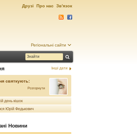
Друзі
Про нас
Зв'язок
Регіональні сайти
ня
Інші дати
ня святкують:
Розгорнути
ій день кішок
ся Юрій Федькович
ані Новини