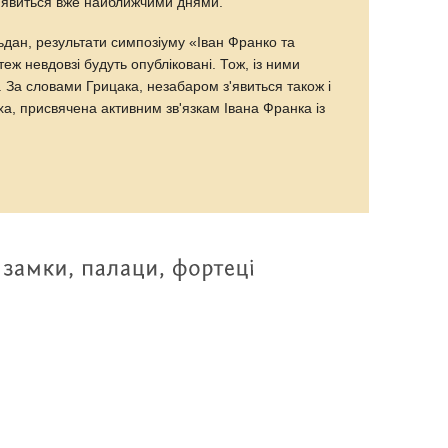
'явиться вже найближчими днями.
ан, результати симпозіуму «Іван Франко та
еж невдовзі будуть опубліковані. Тож, із ними
. За словами Грицака, незабаром з'явиться також і
а, присвячена активним зв'язкам Івана Франка із