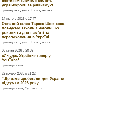
«антисемітизмом» замість
українофобії та рашизму?!
Громадська думка
,
Громадянська
14 лютого 2026 о 17:47
Останній шлях Тараса Шевченка:
плануємо заходи з нагоди 165
роковин з дня памʼяті та
перепоховання в Україні
Громадська думка
,
Громадянська
05 січня 2026 о 20:39
«7 чудес України» тепер у
YouTube!
Громадянська
29 грудня 2025 о 21:22
"Що я/ми зробив/ли для України:
підсумки 2026 року
Громадянська
,
Суспільство