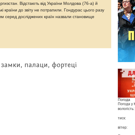
иргизстан. Відстають від України Молдова (76-а) й
ькі країни до звіту не потрапили. Гондурас цього разу
шим серед досліджених країн назвали становище
Погода
Погода у
вологість:
тиск:
вітер: