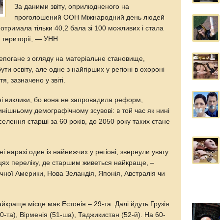
За даними звіту, оприлюдненого на
проголошений ООН Міжнародний день людей
 отримала тільки 40,2 бала зі 100 можливих і стала
и території, — УНН.
непогане з огляду на матеріальне становище,
ути освіту, але одне з найгірших у регіоні в охороні
я, зазначено у звіті.
і виклики, бо вона не запровадила реформ,
нішньому демографічному зсувові: в той час як нині
аселення старші за 60 років, до 2050 року таких стане
ні наразі один із найнижчих у регіоні, звернули увагу
цях переліку, де старшим живеться найкраще, –
ічної Америки, Нова Зеландія, Японія, Австралія чи
йкраще місце має Естонія – 29-та. Далі йдуть Грузія
50-та), Вірменія (51-ша), Таджикистан (52-й). На 60-