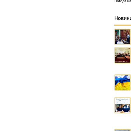
Погода н
Новин