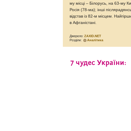
му місці – Білорусь, на 63-му К
Росія (78-ма); інші післярадянс
відстав із 82-м місцем. Найгір
в Афганістані.
Джерело:
ZAXID.NET
Розділи:
Аналітика