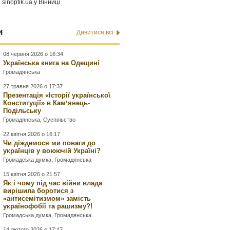
а
sinoptik.ua
у Вінниці
и
Дивитися всі
08 червня 2026 о 16:34
Українська книга на Одещині
Громадянська
27 травня 2026 о 17:37
Презентація «Історії української
Конституції» в Камʼянець-
Подільську
Громадянська
,
Суспільство
22 квітня 2026 о 16:17
Чи діждемося ми поваги до
українців у воюючій Україні?
Громадська думка
,
Громадянська
15 квітня 2026 о 21:57
Як і чому під час війни влада
вирішила боротися з
«антисемітизмом» замість
українофобії та рашизму?!
Громадська думка
,
Громадянська
14 лютого 2026 о 17:47