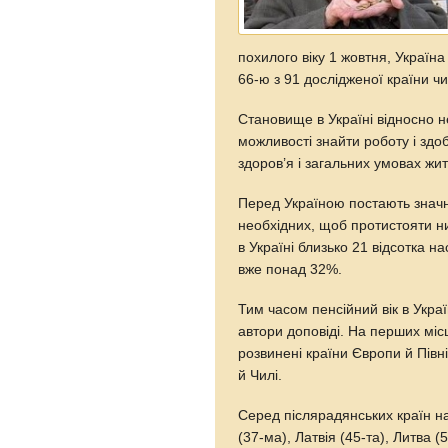
похилого віку 1 жовтня, Україна
66-ю з 91 дослідженої країни ч
Становище в Україні відносно 
можливості знайти роботу і здоб
здоров’я і загальних умовах житт
Перед Україною постають значн
необхідних, щоб протистояти ни
в Україні близько 21 відсотка н
вже понад 32%.
Тим часом пенсійний вік в Украї
автори доповіді. На перших міс
розвинені країни Європи й Півн
й Чилі.
Серед післярадянських країн на
(37-ма), Латвія (45-та), Литва (