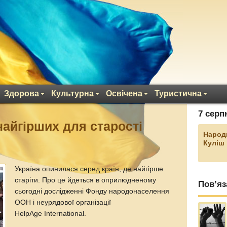
Здорова
Культурна
Освічена
Туристична
7 серп
найгірших для старості
Народ
Куліш
Україна опинилася серед країн, де найгірше
старіти. Про це йдеться в оприлюдненому
Пов’яз
сьогодні дослідженні Фонду народонаселення
ООН і неурядової організації
HelpAge International.