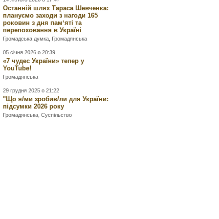
Останній шлях Тараса Шевченка:
плануємо заходи з нагоди 165
роковин з дня памʼяті та
перепоховання в Україні
Громадська думка
,
Громадянська
05 січня 2026 о 20:39
«7 чудес України» тепер у
YouTube!
Громадянська
29 грудня 2025 о 21:22
"Що я/ми зробив/ли для України:
підсумки 2026 року
Громадянська
,
Суспільство