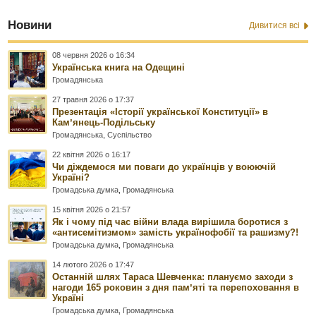
Новини
Дивитися всі
08 червня 2026 о 16:34
Українська книга на Одещині
Громадянська
27 травня 2026 о 17:37
Презентація «Історії української Конституції» в
Камʼянець-Подільську
Громадянська
,
Суспільство
22 квітня 2026 о 16:17
Чи діждемося ми поваги до українців у воюючій
Україні?
Громадська думка
,
Громадянська
15 квітня 2026 о 21:57
Як і чому під час війни влада вирішила боротися з
«антисемітизмом» замість українофобії та рашизму?!
Громадська думка
,
Громадянська
14 лютого 2026 о 17:47
Останній шлях Тараса Шевченка: плануємо заходи з
нагоди 165 роковин з дня памʼяті та перепоховання в
Україні
Громадська думка
,
Громадянська