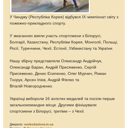
У Чинджу (Республіка Корея) відбувся ІХ чемпіонат світу з
пожежно-прикладного спорту.
У змаганнях взяли участь спортсмени з Білорусі,
Болгарії, Казахстану, Республіки Корея, Монголії, Польщі,
Росії, Туреччини, Чехії, Естонії, Узбекистану та України.
Нашу збірну представляли Олександр Андрійчук,
Олександр Баран, Андрій Присяженко, Сергій
Присяженко, Денис Єсипенко, Олег Мурчич, Роман
Тхорук, Арсен Іпієв, Андрій Фіялко та
Віталій Новгородченко.
Українці вибороли 16 золотих медалей та посіли перше
загальнокомандне місце. Другими фінішували
спортсмени з Білорусі, третіми – з Чехії.
Джерело:
svobodaslova.in.ua