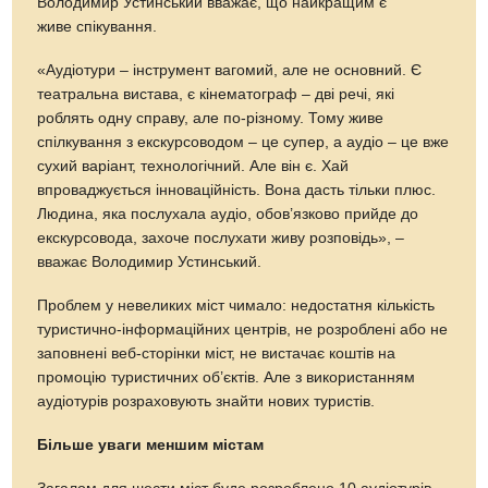
Володимир Устинський вважає, що найкращим є
живе спікування.
«Аудіотури – інструмент вагомий, але не основний. Є
театральна вистава, є кінематограф – дві речі, які
роблять одну справу, але по-різному. Тому живе
спілкування з екскурсоводом – це супер, а аудіо – це вже
сухий варіант, технологічний. Але він є. Хай
впроваджується інноваційність. Вона дасть тільки плюс.
Людина, яка послухала аудіо, обов’язково прийде до
екскурсовода, захоче послухати живу розповідь», –
вважає Володимир Устинський.
Проблем у невеликих міст чимало: недостатня кількість
туристично-інформаційних центрів, не розроблені або не
заповнені веб-сторінки міст, не вистачає коштів на
промоцію туристичних об’єктів. Але з використанням
аудіотурів розраховують знайти нових туристів.
Більше уваги меншим містам