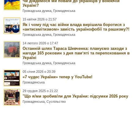
Чи діждемося ми поваги до українців у воюючій
Україні?
Громадська думка
,
Громадянська
15 квітня 2026 о 21:57
Як і чому під час війни влада вирішила боротися з
«антисемітизмом» замість українофобії та рашизму?!
Громадська думка
,
Громадянська
14 лютого 2026 о 17:47
Останній шлях Тараса Шевченка: плануємо заходи з
нагоди 165 роковин з дня памʼяті та перепоховання в
Україні
Громадська думка
,
Громадянська
05 січня 2026 о 20:39
«7 чудес України» тепер у YouTube!
Громадянська
29 грудня 2025 о 21:22
"Що я/ми зробив/ли для України: підсумки 2026 року
Громадянська
,
Суспільство