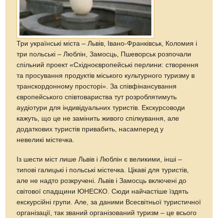
Три українські міста – Львів, Івано-Франківськ, Коломия і
три польські – Люблін, Замосць, Пшеворськ розпочали
спільний проект «Східноєвропейські перлини: створення
та просування продуктів міського культурного туризму в
транскордонному просторі». За співфінансування
європейського співтовариства тут розроблятимуть
аудіотури для індивідуальних туристів. Екскурсоводи
кажуть, що це не замінить живого спілкування, але
додаткових туристів привабить, насамперед у
невеликі містечка.
Із шести міст лише Львів і Люблін є великими, інші –
типові галицькі і польські містечка. Цікаві для туристів,
але не надто розкручені. Львів і Замосць включені до
світової спадщини ЮНЕСКО. Сюди найчастіше їздять
екскурсійні групи. Але, за даними Всесвітньої туристичної
організації, так званий організований туризм – це всього