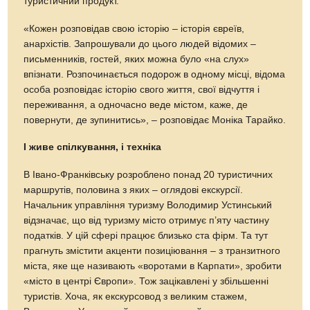
туристичний продукт.
«Кожен розповідав свою історію – історія євреїв,
анархістів. Запрошували до цього людей відомих –
письменників, гостей, яких можна було «на слух»
впізнати. Розпочинається подорож в одному місці, відома
особа розповідає історію свого життя, свої відчуття і
переживання, а одночасно веде містом, каже, де
повернути, де зупинитись», – розповідає Моніка Тарайко.
І живе спілкування, і техніка
В Івано-Франківську розроблено понад 20 туристичних
маршрутів, половина з яких – оглядові екскурсії.
Начальник управління туризму Володимир Устинський
відзначає, що від туризму місто отримує п’яту частину
податків. У цій сфері працює близько ста фірм. Та тут
прагнуть змістити акценти позиціювання – з транзитного
міста, яке ще називають «воротами в Карпати», зробити
«місто в центрі Європи». Тож зацікавлені у збільшенні
туристів. Хоча, як екскурсовод з великим стажем,