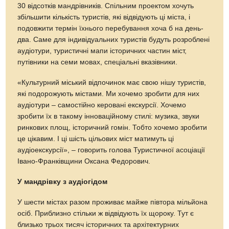
30 відсотків мандрівників. Спільним проектом хочуть
збільшити кількість туристів, які відвідують ці міста, і
подовжити термін їхнього перебування хоча б на день-
два. Саме для індивідуальних туристів будуть розроблені
аудіотури, туристичні мапи історичних частин міст,
путівники на семи мовах, спеціальні вказівники.
«Культурний міський відпочинок має свою нішу туристів,
які подорожують містами. Ми хочемо зробити для них
аудіотури – самостійно керовані екскурсії. Хочемо
зробити їх в такому інноваційному стилі: музика, звуки
ринкових площ, історичний гомін. Тобто хочемо зробити
це цікавим. І ці шість цільових міст матимуть ці
аудіоекскурсії», – говорить голова Туристичної асоціації
Івано-Франківщини Оксана Федорович.
У мандрівку з аудіогідом
У шести містах разом проживає майже півтора мільйона
осіб. Приблизно стільки ж відвідують їх щороку. Тут є
близько трьох тисяч історичних та архітектурних