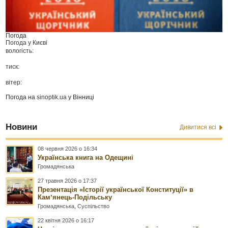
Погода
Погода у
Києві
вологість:
тиск:
вітер:
Погода на
sinoptik.ua
у Вінниці
Новини
Дивитися всі
08 червня 2026 о 16:34
Українська книга на Одещині
Громадянська
27 травня 2026 о 17:37
Презентація «Історії української Конституції» в
Камʼянець-Подільську
Громадянська
,
Суспільство
22 квітня 2026 о 16:17