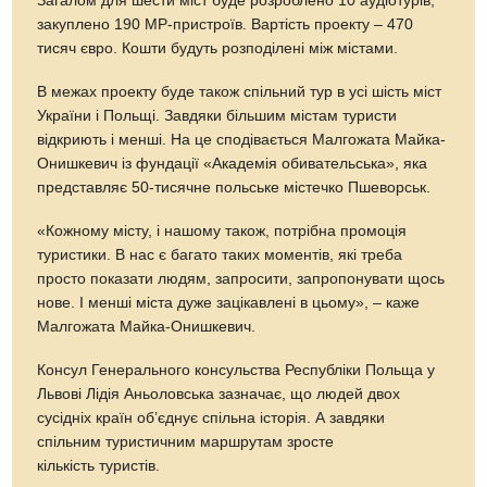
Загалом для шести міст буде розроблено 10 аудіотурів,
закуплено 190 МР-пристроїв. Вартість проекту – 470
тисяч євро. Кошти будуть розподілені між містами.
В межах проекту буде також спільний тур в усі шість міст
України і Польщі. Завдяки більшим містам туристи
відкриють і менші. На це сподівається Малгожата Майка-
Онишкевич із фундації «Академія обивательська», яка
представляє 50-тисячне польське містечко Пшеворськ.
«Кожному місту, і нашому також, потрібна промоція
туристики. В нас є багато таких моментів, які треба
просто показати людям, запросити, запропонувати щось
нове. І менші міста дуже зацікавлені в цьому», – каже
Малгожата Майка-Онишкевич.
Консул Генерального консульства Республіки Польща у
Львові Лідія Аньоловська зазначає, що людей двох
сусідніх країн об’єднує спільна історія. А завдяки
спільним туристичним маршрутам зросте
кількість туристів.