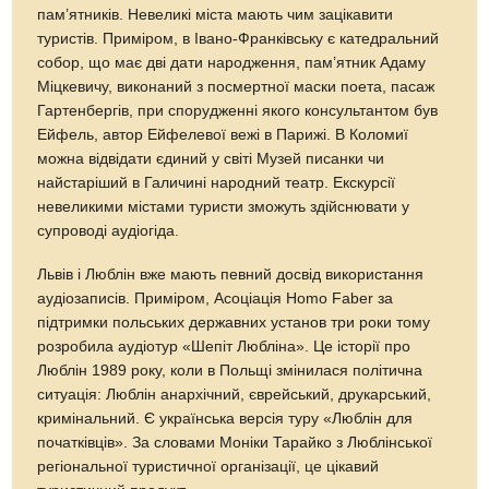
пам’ятників. Невеликі міста мають чим зацікавити
туристів. Приміром, в Івано-Франківську є катедральний
собор, що має дві дати народження, пам’ятник Адаму
Міцкевичу, виконаний з посмертної маски поета, пасаж
Гартенбергів, при спорудженні якого консультантом був
Ейфель, автор Ейфелевої вежі в Парижі. В Коломиї
можна відвідати єдиний у світі Музей писанки чи
найстаріший в Галичині народний театр. Екскурсії
невеликими містами туристи зможуть здійснювати у
супроводі аудіогіда.
Львів і Люблін вже мають певний досвід використання
аудіозаписів. Приміром, Асоціація Homo Faber за
підтримки польських державних установ три роки тому
розробила аудіотур «Шепіт Любліна». Це історії про
Люблін 1989 року, коли в Польщі змінилася політична
ситуація: Люблін анархічний, єврейський, друкарський,
кримінальний. Є українська версія туру «Люблін для
початківців». За словами Моніки Тарайко з Люблінської
регіональної туристичної організації, це цікавий