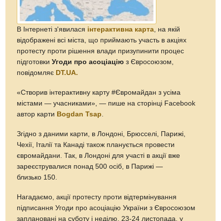
В Інтернеті з'явилася
інтерактивна карта
, на якій
відображені всі міста, що приймають участь в акціях
протесту проти рішення влади призупинити процес
підготовки
Угоди про асоціацію
з Євросоюзом,
повідомляє
DT.UA.
«Створив інтерактивну карту #Євромайдан з усіма
містами — учасниками», — пише на сторінці Facebook
автор карти
Bogdan Tsap
.
Згідно з даними карти, в Лондоні, Брюсселі, Парижі,
Чехії, Італії та Канаді також планується провести
євромайдани. Так, в Лондоні для участі в акції вже
зареєструвалися понад 500 осіб, в Парижі —
близько 150.
Нагадаємо, акції протесту проти відтермінування
підписання Угоди про асоціацію України з Євросоюзом
заплановані на суботу і неділю, 23-24 листопада, у