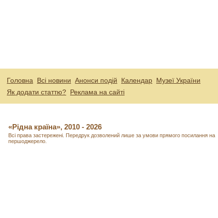
Головна
Всі новини
Анонси подій
Календар
Музеї України
Як додати статтю?
Реклама на сайті
«Рідна країна», 2010 - 2026
Всі права застережені. Передрук дозволений лише за умови прямого посилання на
першоджерело.