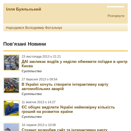
Ілля Буяльський
Розгорнути
Народився Володимир Фатальчук
Пов’язані Новини
23 листопада 2013 о 21:21
ДАІ закликає водіїв у неділю обмежити поїздки в центр
Києва
Суспільство
27 березня 2013 о 09:54
В Україні хочуть створити інтерактивну карту
автомобільних аварій
Суспільство
11 жовтня 2013 о 14:27
ЄС обіцяє виділити Україні неймовірну кількість
грошей на розвиток країни
Суспільство
16 червня 2013 о 10:06
Студент розробив сайт та інтерактивну карту