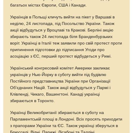
багатьох містах Європи, США і Канади.
Українців в Польщі кличуть вийти на пікет у Варшаві в
неділю, 24 листопада, під Посольство України. Також
акції відбудуться у Вроцлаві та Кракові. Берліні акцію
збирають також 24 листопада біля Бранденбурзьких
воріт. Українці в Італії теж заявили про свій протест проти
припинення підготовки до підписання Угоди про
асоціацію з ЄС, перший протест відбудеться у Римі.
Український конгресовий комітет Америки закликає
українців у Нью-Йорку в суботу вийти під будівлю
Постійного представництва України при Організації
Об'єднаних Націй. Також акції відбудуться у Пармі і
Клівленді, Чикаго, Вашингтоні. Канаді українці
збираються в Торонто.
Українці Великобританії збираються в суботу на
Парламентській площі в Лондоні. Всіх просять приходити
з прапорами України та ЄС. Також українці зберуться в
Брюсселі, Відні, Парижі, Лісабоні та Талліні.