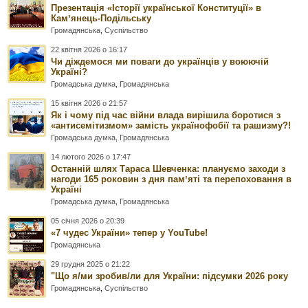
Презентація «Історії української Конституції» в
Камʼянець-Подільську
Громадянська
,
Суспільство
22 квітня 2026 о 16:17
Чи діждемося ми поваги до українців у воюючій
Україні?
Громадська думка
,
Громадянська
15 квітня 2026 о 21:57
Як і чому під час війни влада вирішила боротися з
«антисемітизмом» замість українофобії та рашизму?!
Громадська думка
,
Громадянська
14 лютого 2026 о 17:47
Останній шлях Тараса Шевченка: плануємо заходи з
нагоди 165 роковин з дня памʼяті та перепоховання в
Україні
Громадська думка
,
Громадянська
05 січня 2026 о 20:39
«7 чудес України» тепер у YouTube!
Громадянська
29 грудня 2025 о 21:22
"Що я/ми зробив/ли для України: підсумки 2026 року
Громадянська
,
Суспільство