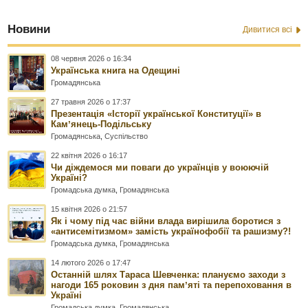
Новини
Дивитися всі
08 червня 2026 о 16:34
Українська книга на Одещині
Громадянська
27 травня 2026 о 17:37
Презентація «Історії української Конституції» в
Камʼянець-Подільську
Громадянська
,
Суспільство
22 квітня 2026 о 16:17
Чи діждемося ми поваги до українців у воюючій
Україні?
Громадська думка
,
Громадянська
15 квітня 2026 о 21:57
Як і чому під час війни влада вирішила боротися з
«антисемітизмом» замість українофобії та рашизму?!
Громадська думка
,
Громадянська
14 лютого 2026 о 17:47
Останній шлях Тараса Шевченка: плануємо заходи з
нагоди 165 роковин з дня памʼяті та перепоховання в
Україні
Громадська думка
,
Громадянська