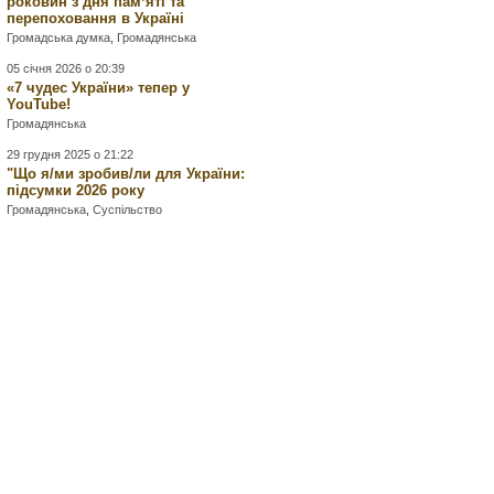
роковин з дня памʼяті та
перепоховання в Україні
Громадська думка
,
Громадянська
05 січня 2026 о 20:39
«7 чудес України» тепер у
YouTube!
Громадянська
29 грудня 2025 о 21:22
"Що я/ми зробив/ли для України:
підсумки 2026 року
Громадянська
,
Суспільство