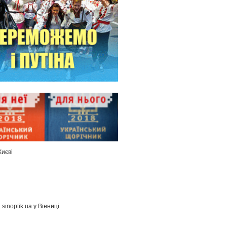
Києві
а
sinoptik.ua
у Вінниці