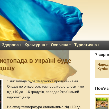
Здорова
Культурна
Освічена
Туристична
7 серп
истопада в Україні буде
Народ
 дощу
Куліш
1 листопада буде хмарною з проясненнями.
Опадів не очікується, температура становитиме
Пов’яз
від +10 до +16 градусів, передає Український
гідрометцентр.
На сході температура становитиме від +10 до