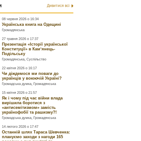
и
Дивитися всі
08 червня 2026 о 16:34
Українська книга на Одещині
Громадянська
27 травня 2026 о 17:37
Презентація «Історії української
Конституції» в Камʼянець-
Подільську
Громадянська
,
Суспільство
22 квітня 2026 о 16:17
Чи діждемося ми поваги до
українців у воюючій Україні?
Громадська думка
,
Громадянська
15 квітня 2026 о 21:57
Як і чому під час війни влада
вирішила боротися з
«антисемітизмом» замість
українофобії та рашизму?!
Громадська думка
,
Громадянська
14 лютого 2026 о 17:47
Останній шлях Тараса Шевченка:
плануємо заходи з нагоди 165