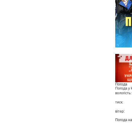
Погода
Погода у
вологість:
тиск:
вітер:
Погода н