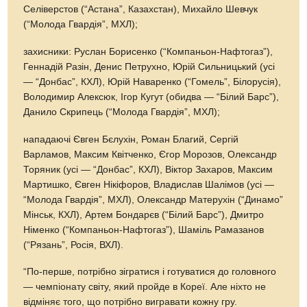
Селіверстов (“Астана”, Казахстан), Михайло Шевчук
(“Молода Гвардія”, МХЛ);
захисники: Руслан Борисенко (“Компаньон-Нафтогаз”),
Геннадій Разін, Денис Петрухно, Юрій Сильницький (усі
— “Донбас”, КХЛ), Юрій Наваренко (“Гомель”, Білорусія),
Володимир Алексюк, Ігор Кугут (обидва — “Білий Барс”),
Данило Скрипець (“Молода Гвардія”, МХЛ);
нападаючі Євген Бєлухін, Роман Благий, Сергій
Варламов, Максим Квітченко, Єгор Морозов, Олександр
Торяник (усі — “Донбас”, КХЛ), Віктор Захаров, Максим
Мартишко, Євген Нікіфоров, Владислав Шалімов (усі —
“Молода Гвардія”, МХЛ), Олександр Матерухін (“Динамо”
Мінськ, КХЛ), Артем Бондарєв (“Білий Барс”), Дмитро
Німенко (“Компаньон-Нафтогаз”), Шаміль Рамазанов
(“Рязань”, Росія, ВХЛ).
“По-перше, потрібно зігратися і готуватися до головного
— чемпіонату світу, який пройде в Кореї. Але ніхто не
відміняє того, що потрібно вигравати кожну гру.