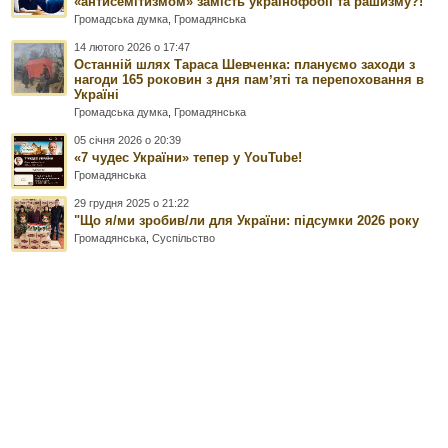
«антисемітизмом» замість українофобії та рашизму?!
Громадська думка
,
Громадянська
14 лютого 2026 о 17:47
Останній шлях Тараса Шевченка: плануємо заходи з
нагоди 165 роковин з дня памʼяті та перепоховання в
Україні
Громадська думка
,
Громадянська
05 січня 2026 о 20:39
«7 чудес України» тепер у YouTube!
Громадянська
29 грудня 2025 о 21:22
"Що я/ми зробив/ли для України: підсумки 2026 року
Громадянська
,
Суспільство