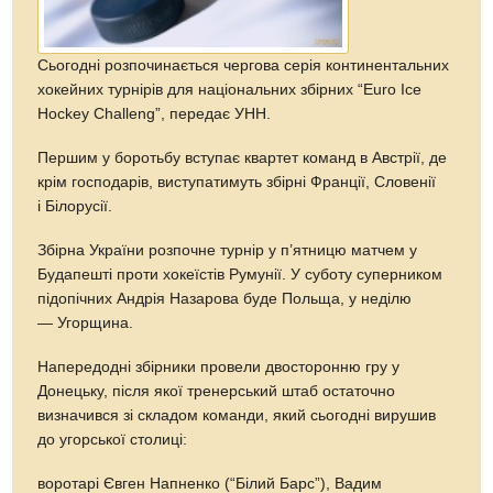
Сьогодні розпочинається чергова серія континентальних
хокейних турнірів для національних збірних “Euro Ice
Hockey Challeng”, передає УНН.
Першим у боротьбу вступає квартет команд в Австрії, де
крім господарів, виступатимуть збірні Франції, Словенії
і Білорусії.
Збірна України розпочне турнір у п’ятницю матчем у
Будапешті проти хокеїстів Румунії. У суботу суперником
підопічних Андрія Назарова буде Польща, у неділю
— Угорщина.
Напередодні збірники провели двосторонню гру у
Донецьку, після якої тренерський штаб остаточно
визначився зі складом команди, який сьогодні вирушив
до угорської столиці:
воротарі Євген Напненко (“Білий Барс”), Вадим