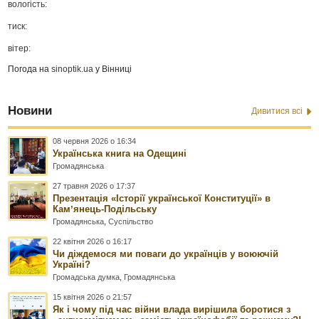
вологість:
тиск:
вітер:
Погода на
sinoptik.ua
у Вінниці
Новини
Дивитися всі
08 червня 2026 о 16:34
Українська книга на Одещині
Громадянська
27 травня 2026 о 17:37
Презентація «Історії української Конституції» в
Камʼянець-Подільську
Громадянська
,
Суспільство
22 квітня 2026 о 16:17
Чи діждемося ми поваги до українців у воюючій
Україні?
Громадська думка
,
Громадянська
15 квітня 2026 о 21:57
Як і чому під час війни влада вирішила боротися з