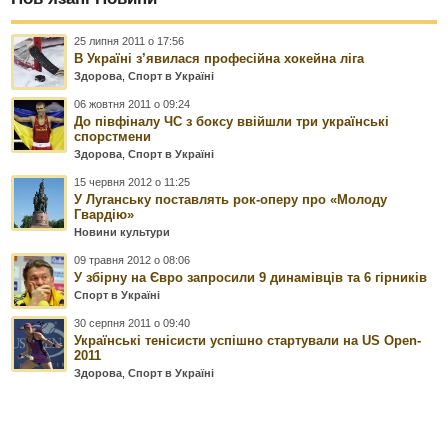
25 липня 2011 о 17:56
В Україні з’явилася професійна хокейна ліга
Здорова
,
Спорт в Україні
06 жовтня 2011 о 09:24
До півфіналу ЧС з боксу ввійшли три українські
спорстмени
Здорова
,
Спорт в Україні
15 червня 2012 о 11:25
У Луганську поставлять рок-оперу про «Молоду
Гвардію»
Новини культури
09 травня 2012 о 08:06
У збірну на Євро запросили 9 динамівців та 6 гірників
Спорт в Україні
30 серпня 2011 о 09:40
Українські тенісисти успішно стартували на US Open-
2011
Здорова
,
Спорт в Україні