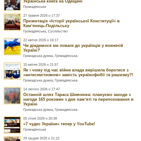
Українська книга на Одещині
Громадянська
27 травня 2026 о 17:37
Презентація «Історії української Конституції» в
Камʼянець-Подільську
Громадянська
,
Суспільство
22 квітня 2026 о 16:17
Чи діждемося ми поваги до українців у воюючій
Україні?
Громадська думка
,
Громадянська
15 квітня 2026 о 21:57
Як і чому під час війни влада вирішила боротися з
«антисемітизмом» замість українофобії та рашизму?!
Громадська думка
,
Громадянська
14 лютого 2026 о 17:47
Останній шлях Тараса Шевченка: плануємо заходи з
нагоди 165 роковин з дня памʼяті та перепоховання в
Україні
Громадська думка
,
Громадянська
05 січня 2026 о 20:39
«7 чудес України» тепер у YouTube!
Громадянська
29 грудня 2025 о 21:22