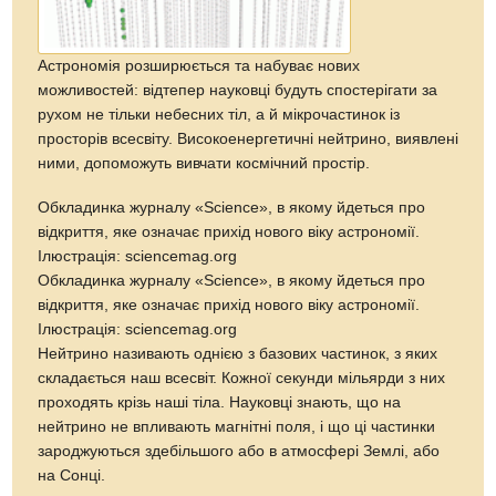
Астрономія розширюється та набуває нових
можливостей: відтепер науковці будуть спостерігати за
рухом не тільки небесних тіл, а й мікрочастинок із
просторів всесвіту. Високоенергетичні нейтрино, виявлені
ними, допоможуть вивчати космічний простір.
Обкладинка журналу «Science», в якому йдеться про
відкриття, яке означає прихід нового віку астрономії.
Ілюстрація: sciencemag.org
Обкладинка журналу «Science», в якому йдеться про
відкриття, яке означає прихід нового віку астрономії.
Ілюстрація: sciencemag.org
Нейтрино називають однією з базових частинок, з яких
складається наш всесвіт. Кожної секунди мільярди з них
проходять крізь наші тіла. Науковці знають, що на
нейтрино не впливають магнітні поля, і що ці частинки
зароджуються здебільшого або в атмосфері Землі, або
на Сонці.