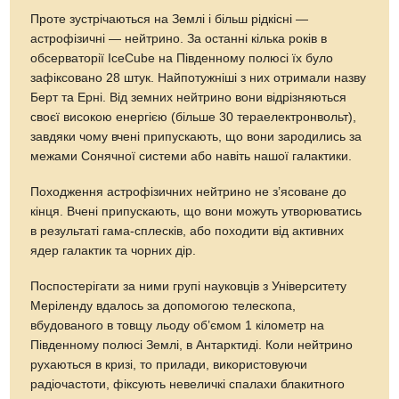
Проте зустрічаються на Землі і більш рідкісні —
астрофізичні — нейтрино. За останні кілька років в
обсерваторії IceCube на Південному полюсі їх було
зафіксовано 28 штук. Найпотужніші з них отримали назву
Берт та Ерні. Від земних нейтрино вони відрізняються
своєї високою енергією (більше 30 тераелектронвольт),
завдяки чому вчені припускають, що вони зародились за
межами Сонячної системи або навіть нашої галактики.
Походження астрофізичних нейтрино не з’ясоване до
кінця. Вчені припускають, що вони можуть утворюватись
в результаті гама-сплесків, або походити від активних
ядер галактик та чорних дір.
Поспостерігати за ними групі науковців з Університету
Меріленду вдалось за допомогою телескопа,
вбудованого в товщу льоду об’ємом 1 кілометр на
Південному полюсі Землі, в Антарктиді. Коли нейтрино
рухаються в кризі, то прилади, використовуючи
радіочастоти, фіксують невеличкі спалахи блакитного