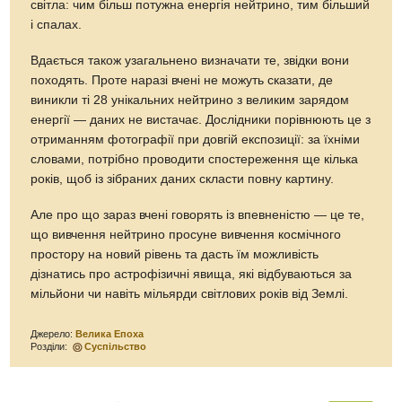
світла: чим більш потужна енергія нейтрино, тим більший
і спалах.
Вдається також узагальнено визначати те, звідки вони
походять. Проте наразі вчені не можуть сказати, де
виникли ті 28 унікальних нейтрино з великим зарядом
енергії — даних не вистачає. Дослідники порівнюють це з
отриманням фотографії при довгій експозиції: за їхніми
словами, потрібно проводити спостереження ще кілька
років, щоб із зібраних даних скласти повну картину.
Але про що зараз вчені говорять із впевненістю — це те,
що вивчення нейтрино просуне вивчення космічного
простору на новий рівень та дасть їм можливість
дізнатись про астрофізичні явища, які відбуваються за
мільйони чи навіть мільярди світлових років від Землі.
Джерело:
Велика Епоха
Розділи:
Суспільство