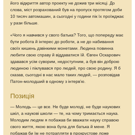
його відкриття автор проекту не дожив три місяці. До
слова, міст розрахований був на пропуск протягом доби
10 тисяч автомашин, а сьогодні у години пік їх проїжджає
у рази більше.
«Чого я навчився у свого батька? Того, що попереду має
бути робота й інтерес до роботи, а не до набивання
своїх кишень дзвінкими монетами. Людина повинна
любити свою справу й віддаватися їй. Євген Оскарович
здавався усім суворим, недоступним, а був він доброю
людиною і піклувався про людей, про свою родину. Я б
сказав, сьогодні в нас мало таких людей, — розповідав
Патон-молодший в одному з інтерв’ю.
Позиція
— Молодь — це все. Не буде молоді, не буде наукових
шкіл, а наукові школи — те, на чому тримається наука.
Молодим людям я побажав би вважати науку справою
свого життя, якою вона була для батька й мене. Я
побажав би їм не потрапляти в прокрустове ложе