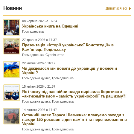
Новини
Дивитися всі
08 червня 2026 о 16:34
Українська книга на Одещині
Громадянська
27 травня 2026 о 17:37
Презентація «Історії української Конституції» в
Камʼянець-Подільську
Громадянська
,
Суспільство
22 квітня 2026 о 16:17
Чи діждемося ми поваги до українців у воюючій
Україні?
Громадська думка
,
Громадянська
15 квітня 2026 о 21:57
Як і чому під час війни влада вирішила боротися з
«антисемітизмом» замість українофобії та рашизму?!
Громадська думка
,
Громадянська
14 лютого 2026 о 17:47
Останній шлях Тараса Шевченка: плануємо заходи з
нагоди 165 роковин з дня памʼяті та перепоховання в
Україні
Громадська думка
,
Громадянська