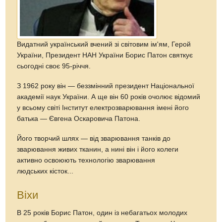
Видатний український вчений зі світовим ім'ям, Герой
України, Президент НАН України Борис Патон святкує
сьогодні своє 95-річчя.
З 1962 року він —
беззмінний президент
Національної
академії наук України. А ще він 60 років очолює відомий
у всьому світі Інститут електрозварювання імені його
батька — Євгена Оскаровича Патона.
Його творчий шлях — від зварювання танків до
зварювання живих тканин, а нині він і його колеги
активно освоюють технологію зварювання
людських кісток...
Віхи
В 25 років Борис Патон, один із небагатьох молодих