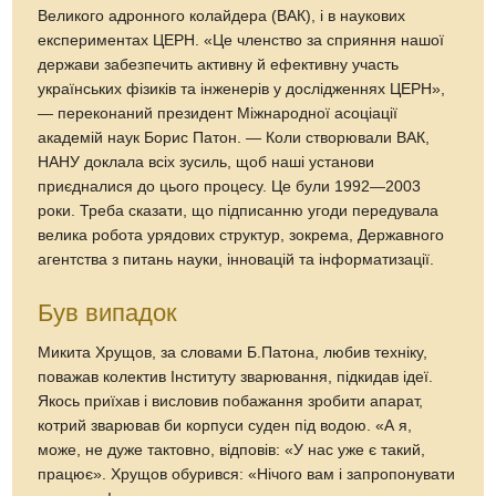
Великого адронного колайдера (ВАК), і в наукових
експериментах ЦЕРН. «Це членство за сприяння нашої
держави забезпечить активну й ефективну участь
українських фізиків та інженерів у дослідженнях ЦЕРН»,
— переконаний президент Міжнародної асоціації
академій наук Борис Патон. — Коли створювали ВАК,
НАНУ доклала всіх зусиль, щоб наші установи
приєдналися до цього процесу. Це були 1992—2003
роки. Треба сказати, що підписанню угоди передувала
велика робота урядових структур, зокрема, Державного
агентства з питань науки, інновацій та інформатизації.
Був випадок
Микита Хрущов, за словами Б.Патона, любив техніку,
поважав колектив Інституту зварювання, підкидав ідеї.
Якось приїхав і висловив побажання зробити апарат,
котрий зварював би корпуси суден під водою. «А я,
може, не дуже тактовно, відповів: «У нас уже є такий,
працює». Хрущов обурився: «Нічого вам і запропонувати