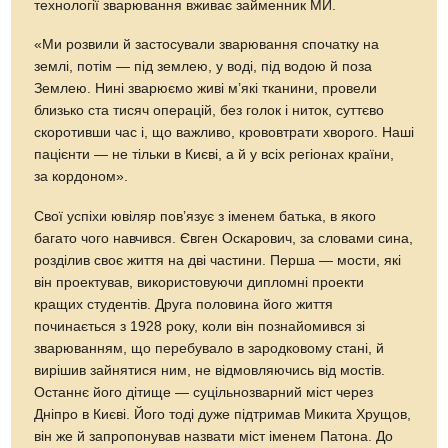
технології зварювання вживає займенник МИ.
«Ми розвили й застосували зварювання спочатку на
землі, потім — під землею, у воді, під водою й поза
Землею. Нині зварюємо живі м’які тканини, провели
близько ста тисяч операцій, без голок і ниток, суттєво
скоротивши час і, що важливо, крововтрати хворого. Наші
пацієнти — не тільки в Києві, а й у всіх регіонах країни,
за кордоном».
Свої успіхи ювіляр пов’язує з іменем батька, в якого
багато чого навчився. Євген Оскарович, за словами сина,
розділив своє життя на дві частини. Перша — мости, які
він проектував, використовуючи дипломні проекти
кращих студентів. Друга половина його життя
починається з 1928 року, коли він познайомився зі
зварюванням, що перебувало в зародковому стані, й
вирішив зайнятися ним, не відмовляючись від мостів.
Останнє його дітище — суцільнозварний міст через
Дніпро в Києві. Його тоді дуже підтримав Микита Хрущов,
він же й запропонував назвати міст іменем Патона. До