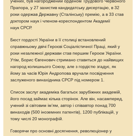
учених, був нагороджений орденом Трудового Червоного
Прапора, у 27 захистив кандидатську дисертацію, в 32
роки одержав Державну (Сталінську) премію, а в 33 став
доктором наук і членом-кореспондентом Академії
наук СРСР.
Бюст гордості України в її столиці встановлений
справжньому двічі Героєві Соціалістичної Праці, який у
роки незалежної держави став першим Героєм України.
Утім, Борис Євгенович стримано ставиться до найвищих
нагород колишнього Союзу, але з гордістю згадує, як
йому за часів Юрія Андропова вручали посвідчення
заслуженого винахідника СРСР під номером 1.
Список заслуг академіка багатьох зарубіжних академій,
його посад займає кілька сторінок. Але він, насамперед,
учений зі світовим ім’ям, автор і співавтор понад 700
винаходів (500 іноземних патентів), 1200 публікацій, у
тому числі 20 монографій.
Говорячи про основні досягнення, революціонер у