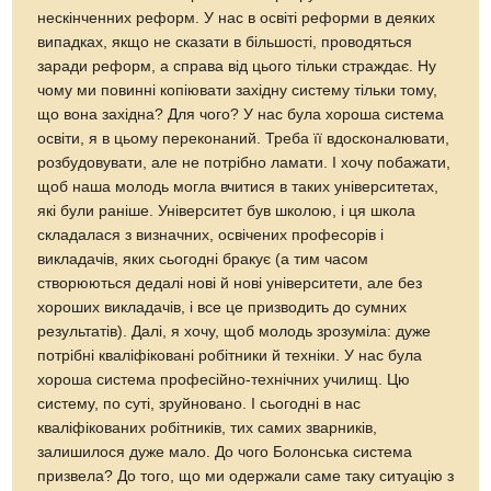
нескінченних реформ. У нас в освіті реформи в деяких
випадках, якщо не сказати в більшості, проводяться
заради реформ, а справа від цього тільки страждає. Ну
чому ми повинні копіювати західну систему тільки тому,
що вона західна? Для чого? У нас була хороша система
освіти, я в цьому переконаний. Треба її вдосконалювати,
розбудовувати, але не потрібно ламати. І хочу побажати,
щоб наша молодь могла вчитися в таких університетах,
які були раніше. Університет був школою, і ця школа
складалася з визначних, освічених професорів і
викладачів, яких сьогодні бракує (а тим часом
створюються дедалі нові й нові університети, але без
хороших викладачів, і все це призводить до сумних
результатів). Далі, я хочу, щоб молодь зрозуміла: дуже
потрібні кваліфіковані робітники й техніки. У нас була
хороша система професійно-технічних училищ. Цю
систему, по суті, зруйновано. І сьогодні в нас
кваліфікованих робітників, тих самих зварників,
залишилося дуже мало. До чого Болонська система
призвела? До того, що ми одержали саме таку ситуацію з