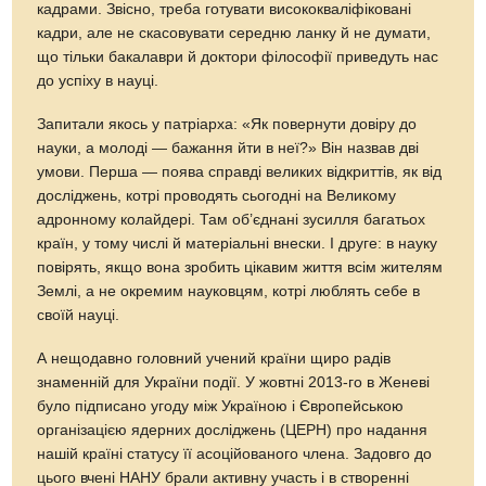
кадрами. Звісно, треба готувати висококваліфіковані
кадри, але не скасовувати середню ланку й не думати,
що тільки бакалаври й доктори філософії приведуть нас
до успіху в науці.
Запитали якось у патріарха: «Як повернути довіру до
науки, а молоді — бажання йти в неї?» Він назвав дві
умови. Перша — поява справді великих відкриттів, як від
досліджень, котрі проводять сьогодні на Великому
адронному колайдері. Там об’єднані зусилля багатьох
країн, у тому числі й матеріальні внески. І друге: в науку
повірять, якщо вона зробить цікавим життя всім жителям
Землі, а не окремим науковцям, котрі люблять себе в
своїй науці.
А нещодавно головний учений країни щиро радів
знаменній для України події. У жовтні 2013-го в Женеві
було підписано угоду між Україною і Європейською
організацією ядерних досліджень (ЦЕРН) про надання
нашій країні статусу її асоційованого члена. Задовго до
цього вчені НАНУ брали активну участь і в створенні