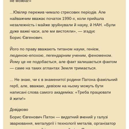
не можна!»
...Ювіляр пережив чимало стресових періодів. Але
найважчим вважає початок 1990-х, коли прийшла
незалежність і майже зруйнували й науку, й НАН. «Були
дуже важкі часи, але ми вистояли», — згадує
Борис Євгенович.
Його по праву вважають титаном науки, генієм,
людиною-епохою, легендарним ученим, феноменом.
Йому це не подобається, але факт залишається фактом
— саме на таких атлантах Земля тримається.
... Не знаю, чи є в знаменитої родини Патона фамільний
герб, але, вважаю, девізом на ньому можуть бути
написані слова самого академіка: «Треба працювати
й жити!»
Довідково
Борис Євгенович Патон — видатний вчений у галузі
зварювання, металургії і технології металів, організатор