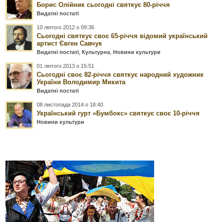
Борис Олійник сьогодні святкує 80-річчя
Видатні постаті
10 лютого 2012 о 09:36
Сьогодні святкує своє 65-річчя відомий український
артист Євген Савчук
Видатні постаті
,
Культурна
,
Новини культури
01 лютого 2013 о 15:51
Сьогодні своє 82-річчя святкує народний художник
України Володимир Микита
Видатні постаті
08 листопада 2014 о 18:40
Український гурт «Бумбокс» святкує своє 10-річчя
Новини культури