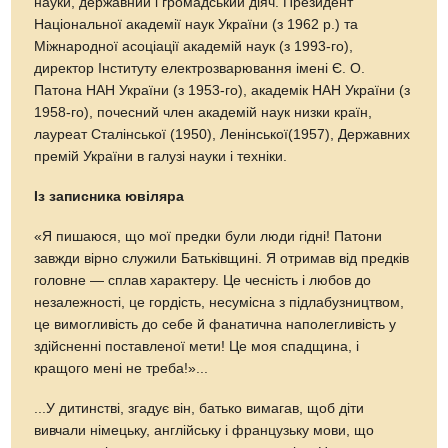
науки, державний і громадський діяч. Президент
Національної академії наук України (з 1962 р.) та
Міжнародної асоціації академій наук (з 1993-го),
директор Інституту електрозварювання імені Є. О.
Патона НАН України (з 1953-го), академік НАН України (з
1958-го), почесний член академій наук низки країн,
лауреат Сталінської (1950), Ленінської(1957), Державних
премій України в галузі науки і техніки.
Із записника ювіляра
«Я пишаюся, що мої предки були люди гідні! Патони
завжди вірно служили Батьківщині. Я отримав від предків
головне — сплав характеру. Це чесність і любов до
незалежності, це гордість, несумісна з підлабузництвом,
це вимогливість до себе й фанатична наполегливість у
здійсненні поставленої мети! Це моя спадщина, і
кращого мені не треба!»...
...У дитинстві, згадує він, батько вимагав, щоб діти
вивчали німецьку, англійську і французьку мови, що