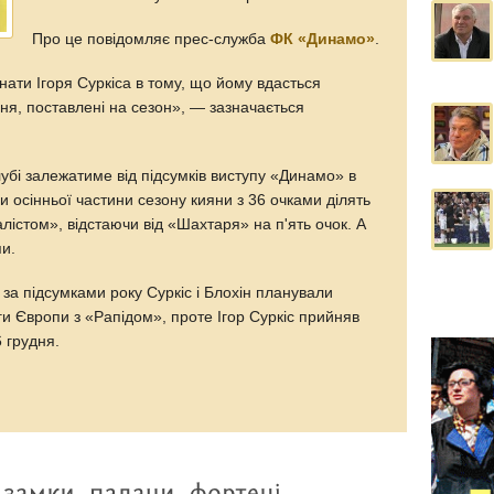
Про це повідомляє прес-служба
ФК «Динамо»
.
ати Ігоря Суркіса в тому, що йому вдасться
ня, поставлені на сезон», — зазначається
убі залежатиме від підсумків виступу «Динамо» в
и осінньої частини сезону кияни з 36 очками ділять
алістом», відстаючи від «Шахтаря» на п'ять очок. А
пи.
 за підсумками року Суркіс і Блохін планували
іги Європи з «Рапідом», проте Ігор Суркіс прийняв
 грудня.