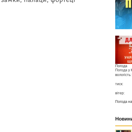
Погода
Погода у
вологість:
тиск:
вітер:
Погода н
Новин