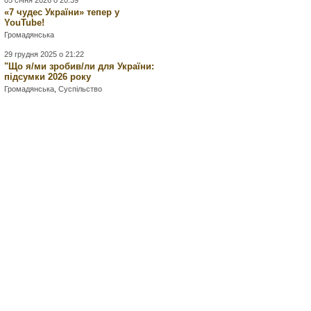
05 січня 2026 о 20:39
«7 чудес України» тепер у
YouTube!
Громадянська
29 грудня 2025 о 21:22
"Що я/ми зробив/ли для України:
підсумки 2026 року
Громадянська
,
Суспільство