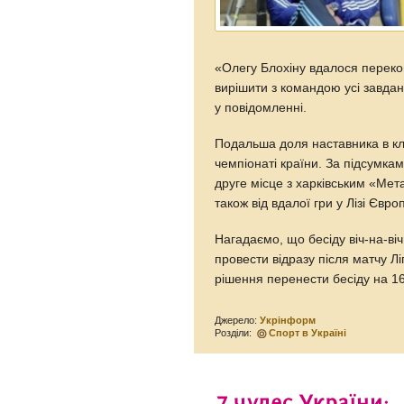
«Олегу Блохіну вдалося перекон
вирішити з командою усі завдан
у повідомленні.
Подальша доля наставника в кл
чемпіонаті країни. За підсумкам
друге місце з харківським «Мет
також від вдалої гри у Лізі Євро
Нагадаємо, що бесіду віч-на-віч
провести відразу після матчу Л
рішення перенести бесіду на 16
Джерело:
Укрінформ
Розділи:
Спорт в Україні