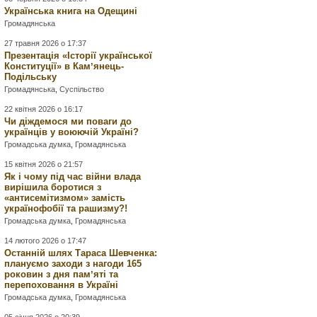
Українська книга на Одещині
Громадянська
27 травня 2026 о 17:37
Презентація «Історії української
Конституції» в Камʼянець-
Подільську
Громадянська
,
Суспільство
22 квітня 2026 о 16:17
Чи діждемося ми поваги до
українців у воюючій Україні?
Громадська думка
,
Громадянська
15 квітня 2026 о 21:57
Як і чому під час війни влада
вирішила боротися з
«антисемітизмом» замість
українофобії та рашизму?!
Громадська думка
,
Громадянська
14 лютого 2026 о 17:47
Останній шлях Тараса Шевченка:
плануємо заходи з нагоди 165
роковин з дня памʼяті та
перепоховання в Україні
Громадська думка
,
Громадянська