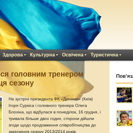
Здорова
Культурна
Освічена
Туристична
ься головним тренером
Пов’яз
ця сезону
На зустрічі президента ФК «Динамо» (Київ)
Ігоря Суркіса і головного тренера Олега
Блохіна, що відбулася в понеділок, 16 грудня, і
тривала більше двох годин, сторони дійшли
згоди щодо продовження співробітництва до
закінчення сезону 2013/2014 років.