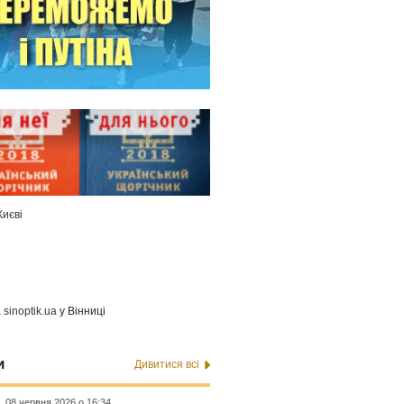
Києві
а
sinoptik.ua
у Вінниці
и
Дивитися всі
08 червня 2026 о 16:34