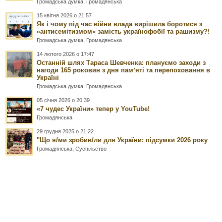
Громадська думка
,
Громадянська
15 квітня 2026 о 21:57
Як і чому під час війни влада вирішила боротися з
«антисемітизмом» замість українофобії та рашизму?!
Громадська думка
,
Громадянська
14 лютого 2026 о 17:47
Останній шлях Тараса Шевченка: плануємо заходи з
нагоди 165 роковин з дня памʼяті та перепоховання в
Україні
Громадська думка
,
Громадянська
05 січня 2026 о 20:39
«7 чудес України» тепер у YouTube!
Громадянська
29 грудня 2025 о 21:22
"Що я/ми зробив/ли для України: підсумки 2026 року
Громадянська
,
Суспільство