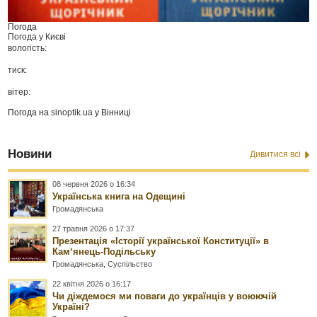
Погода
Погода у
Києві
вологість:
тиск:
вітер:
Погода на
sinoptik.ua
у Вінниці
Новини
Дивитися всі
08 червня 2026 о 16:34
Українська книга на Одещині
Громадянська
27 травня 2026 о 17:37
Презентація «Історії української Конституції» в
Камʼянець-Подільську
Громадянська
,
Суспільство
22 квітня 2026 о 16:17
Чи діждемося ми поваги до українців у воюючій
Україні?