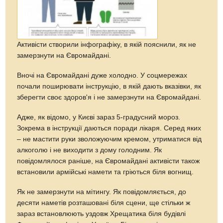
Активісти створили інфографіку, в якій пояснили, як не
замерзнути на Євромайдані.
Вночі на Євромайдані дуже холодно. У соцмережах
почали поширювати інструкцію, в якій дають вказівки, як
зберегти своє здоров'я і не замерзнути на Євромайдані.
Адже, як відомо, у Києві зараз 5-градусний мороз.
Зокрема в інструкції даються поради лікаря. Серед яких
– не мастити руки зволожуючим кремом, утриматися від
алкоголю і не виходити з дому голодним. Як
повідомлялося раніше, на Євромайдані активісти також
встановили армійські намети та гріються біля вогнищ.
Як не замерзнути на мітингу. Як повідомляється, до
десяти наметів розташовані біля сцени, ще стільки ж
зараз встановлюють уздовж Хрещатика біля будівлі