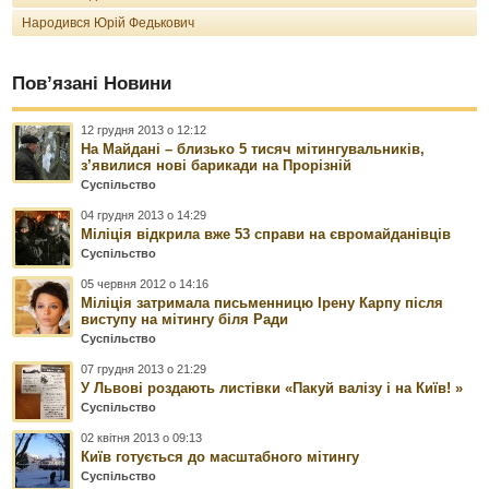
Народився Юрій Федькович
Пов’язані Новини
12 грудня 2013 о 12:12
На Майдані – близько 5 тисяч мітингувальників,
з’явилися нові барикади на Прорізній
Суспільство
04 грудня 2013 о 14:29
Міліція відкрила вже 53 справи на євромайданівців
Суспільство
05 червня 2012 о 14:16
Міліція затримала письменницю Ірену Карпу після
виступу на мітингу біля Ради
Суспільство
07 грудня 2013 о 21:29
У Львові роздають листівки «Пакуй валізу і на Київ! »
Суспільство
02 квітня 2013 о 09:13
Київ готується до масштабного мітингу
Суспільство