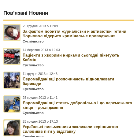
Пов’язані Новини
25 грудня 2013 о 12:09
За фактом побиття журналістки й активістки Тетяни
Чорновол відкрито кримінальне провадження
Суспільство
14 березня 2013 о 12:03
Пацієнти з хворими нирками сьогодні пікетують
Кабмін
Суспільство
11 грудня 2013 о 12:43
Євромайданівці розпочинають відновлювати
барикади
Суспільство
25 грудня 2013 о 11:41
Євромайданівці стоять добровільно і до переможного
кінця – дослідження
Суспільство
25 грудня 2013 о 17:13
Українські письменники закликали керівництво
силовиків піти у відставку
Суспільство