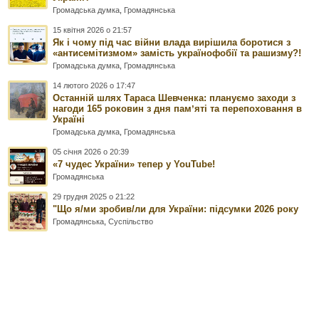
Громадська думка
,
Громадянська
15 квітня 2026 о 21:57
Як і чому під час війни влада вирішила боротися з
«антисемітизмом» замість українофобії та рашизму?!
Громадська думка
,
Громадянська
14 лютого 2026 о 17:47
Останній шлях Тараса Шевченка: плануємо заходи з
нагоди 165 роковин з дня памʼяті та перепоховання в
Україні
Громадська думка
,
Громадянська
05 січня 2026 о 20:39
«7 чудес України» тепер у YouTube!
Громадянська
29 грудня 2025 о 21:22
"Що я/ми зробив/ли для України: підсумки 2026 року
Громадянська
,
Суспільство