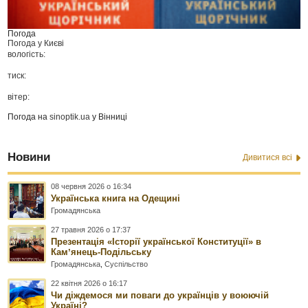
Погода
Погода у
Києві
вологість:
тиск:
вітер:
Погода на
sinoptik.ua
у Вінниці
Новини
Дивитися всі
08 червня 2026 о 16:34
Українська книга на Одещині
Громадянська
27 травня 2026 о 17:37
Презентація «Історії української Конституції» в
Камʼянець-Подільську
Громадянська
,
Суспільство
22 квітня 2026 о 16:17
Чи діждемося ми поваги до українців у воюючій
Україні?