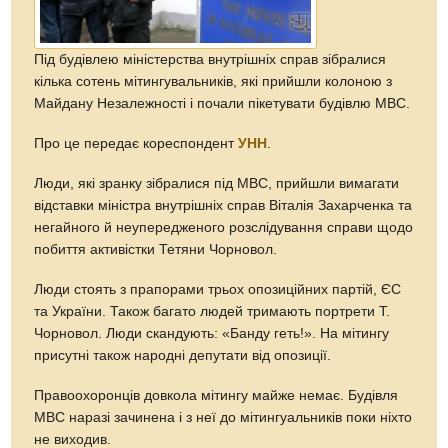
Під будівлею міністерства внутрішніх справ зібралися
кілька сотень мітингувальників, які прийшли колоною з
Майдану Незалежності і почали пікетувати будівлю МВС.
Про це передає кореспондент
УНН
.
Люди, які зранку зібралися під МВС, прийшли вимагати
відставки міністра внутрішніх справ Віталія Захарченка та
негайного й неупередженого розслідування справи щодо
побиття активістки Тетяни Чорновол.
Люди стоять з прапорами трьох опозиційних партій, ЄС
та України. Також багато людей тримають портрети Т.
Чорновол. Люди скандують: «Банду геть!». На мітингу
присутні також народні депутати від опозиції.
Правоохоронців довкола мітингу майже немає. Будівля
МВС наразі зачинена і з неї до мітингуальників поки ніхто
не виходив.