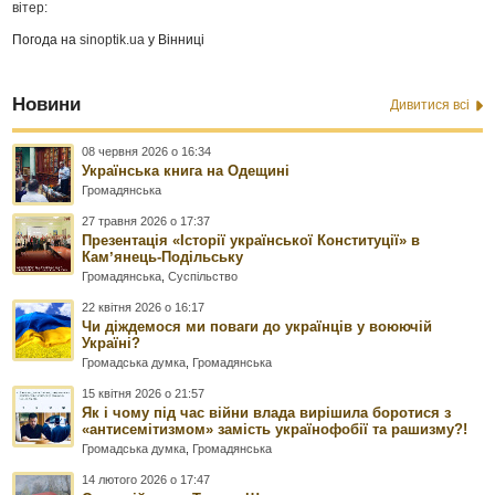
вітер:
Погода на
sinoptik.ua
у Вінниці
Новини
Дивитися всі
08 червня 2026 о 16:34
Українська книга на Одещині
Громадянська
27 травня 2026 о 17:37
Презентація «Історії української Конституції» в
Камʼянець-Подільську
Громадянська
,
Суспільство
22 квітня 2026 о 16:17
Чи діждемося ми поваги до українців у воюючій
Україні?
Громадська думка
,
Громадянська
15 квітня 2026 о 21:57
Як і чому під час війни влада вирішила боротися з
«антисемітизмом» замість українофобії та рашизму?!
Громадська думка
,
Громадянська
14 лютого 2026 о 17:47