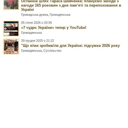
Останній шлях Тараса Шевченка: плануємо заходи з
нагоди 165 роковин з дня памʼяті та перепоховання в
Україні
Громадська думка
,
Громадянська
05 січня 2026 о 20:39
«7 чудес України» тепер у YouTube!
Громадянська
29 грудня 2025 о 21:22
"Що я/ми зробив/ли для України: підсумки 2026 року
Громадянська
,
Суспільство