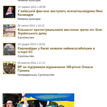
Новини культури
14 червня 2012 о 09:05
У київській фан-зоні виступить всесвітньовідома Ніно
Катамадзе
Новини культури
06 липня 2012 о 10:13
Кількасот протестувальників вистояли третю ніч біля
Українського дому
Суспільство
10 грудня 2013 о 16:52
Євромайдан у Києві назвали наймасштабнішим в
історії ЄС
Суспільство
05 жовтня 2011 о 17:17
ВР не підтримала відзначення 100-річчя Олекси
Гірника
Громадянська
,
Суспільство