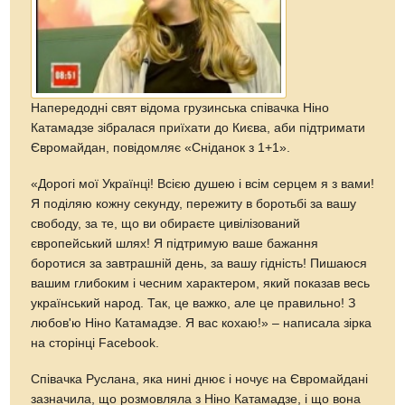
Напередодні свят відома грузинська співачка Ніно
Катамадзе зібралася приїхати до Києва, аби підтримати
Євромайдан, повідомляє «Сніданок з 1+1».
«Дорогі мої Українці! Всією душею і всім серцем я з вами!
Я поділяю кожну секунду, пережиту в боротьбі за вашу
свободу, за те, що ви обираєте цивілізований
європейський шлях! Я підтримую ваше бажання
боротися за завтрашній день, за вашу гідність! Пишаюся
вашим глибоким і чесним характером, який показав весь
український народ. Так, це важко, але це правильно! З
любов'ю Ніно Катамадзе. Я вас кохаю!» – написала зірка
на сторінці Facebook.
Співачка Руслана, яка нині днює і ночує на Євромайдані
зазначила, що розмовляла з Ніно Катамадзе, і що вона