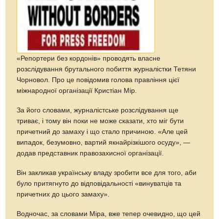
«Репортери без кордонів» проводять власне
розслідування брутального побиття журналістки Тетяни
Чорновол. Про це повідомив голова правління цієї
міжнародної організації Кристіан Мір.
За його словами, журналістське розслідування ще
триває, і тому він поки не може сказати, хто міг бути
причетний до замаху і що стало причиною. «Але цей
випадок, безумовно, вартий якнайрізкішого осуду», —
додав представник правозахисної організації.
Він закликав українську владу зробити все для того, аби
було притягнуто до відповідальності «винуватців та
причетних до цього замаху».
Водночас, за словами Міра, вже тепер очевидно, що цей