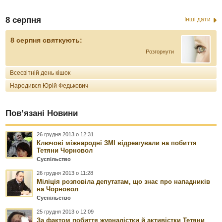
8 серпня
Інші дати
8 серпня святкують:
Розгорнути
Всесвітній день кішок
Народився Юрій Федькович
Пов’язані Новини
26 грудня 2013 о 12:31
Ключові міжнародні ЗМІ відреагували на побиття
Тетяни Чорновол
Суспільство
26 грудня 2013 о 11:28
Міліція розповіла депутатам, що знає про нападників
на Чорновол
Суспільство
25 грудня 2013 о 12:09
За фактом побиття журналістки й активістки Тетяни