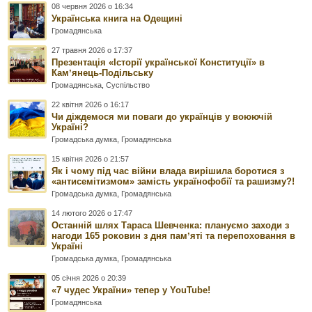
08 червня 2026 о 16:34
Українська книга на Одещині
Громадянська
27 травня 2026 о 17:37
Презентація «Історії української Конституції» в
Камʼянець-Подільську
Громадянська
,
Суспільство
22 квітня 2026 о 16:17
Чи діждемося ми поваги до українців у воюючій
Україні?
Громадська думка
,
Громадянська
15 квітня 2026 о 21:57
Як і чому під час війни влада вирішила боротися з
«антисемітизмом» замість українофобії та рашизму?!
Громадська думка
,
Громадянська
14 лютого 2026 о 17:47
Останній шлях Тараса Шевченка: плануємо заходи з
нагоди 165 роковин з дня памʼяті та перепоховання в
Україні
Громадська думка
,
Громадянська
05 січня 2026 о 20:39
«7 чудес України» тепер у YouTube!
Громадянська