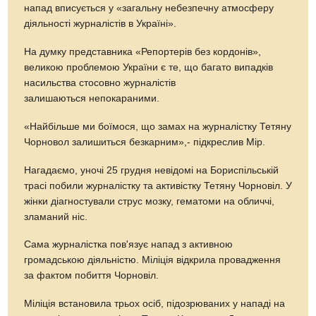
напад вписується у «загальну небезпечну атмосферу
діяльності журналістів в Україні».
На думку представника «Репортерів без кордонів»,
великою проблемою України є те, що багато випадків
насильства стосовно журналістів
залишаються непокараними.
«Найбільше ми боїмося, що замах на журналістку Тетяну
Чорновол залишиться безкарним»,- підкреслив Мір.
Нагадаємо, уночі 25 грудня невідомі на Бориспільській
трасі побили журналістку та активістку Тетяну Чорновіл. У
жінки діагностували струс мозку, гематоми на обличчі,
зламаний ніс.
Сама журналістка пов'язує напад з активною
громадською діяльністю. Міліція відкрила провадження
за фактом побиття Чорновіл.
Міліція встановила трьох осіб, підозрюваних у нападі на