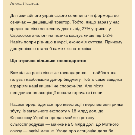
Алекс Ліссітса.
Для звичайного українського селянина чи фермера це
означає — дешевший трактор. Тобто, якщо зараз у нас
кредит на сільгосптехніку дають під 27% у гривні, у
Євросоюзі аналогічна позика коштує лише під 1-2%.
Навіть попри різницю в курсі, економія суттєва. Причому
доступнішою стала б саме якісна техніка.
Що втрачає сільське господарство
Вже кілька років сільське господарство — найбагатша
галузь і найбільший донор бюджету. Тобто саме завдяки
аграріям наші кишені не спорожніли. Але після
непідписання асоціації почали втрачати і вони.
Насамперед, йдеться про інвестиції і перспективні ринки
збуту. Із загального експорту у 18 млрд дол. до
Євросоюзу Україна продає майже третину
сільгосппродукції — майже на 5 млрд дол. До Митного
союзу — вдвічі менше. Угода про асоціацію дала би