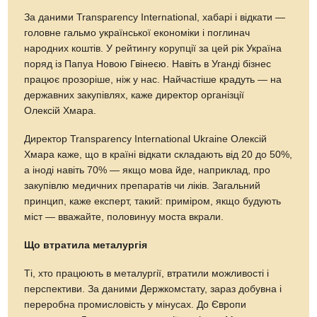
За даними Transparency International, хабарі і відкати —
головне гальмо української економіки і поглинач
народних коштів. У рейтингу корупції за цей рік Україна
поряд із Папуа Новою Гвінеєю. Навіть в Уганді бізнес
працює прозоріше, ніж у нас. Найчастіше крадуть — на
державних закупівлях, каже директор організції
Олексій Хмара.
Директор Transparency International Ukraine Олексій
Хмара каже, що в країні відкати складають від 20 до 50%,
а іноді навіть 70% — якщо мова йде, наприклад, про
закупівлю медичних препаратів чи ліків. Загальний
принцип, каже експерт, такий: приміром, якщо будують
міст — вважайте, половинуу моста вкрали.
Що втратила металургія
Ті, хто працюють в металургії, втратили можливості і
перспективи. За даними Держкомстату, зараз добувна і
переробна промисловість у мінусах. До Європи