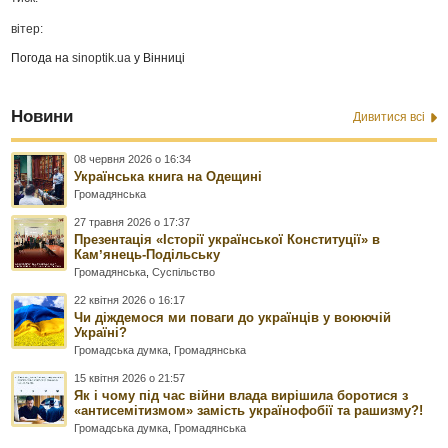
вітер:
Погода на
sinoptik.ua
у Вінниці
Новини
Дивитися всі
08 червня 2026 о 16:34
Українська книга на Одещині
Громадянська
27 травня 2026 о 17:37
Презентація «Історії української Конституції» в
Камʼянець-Подільську
Громадянська
,
Суспільство
22 квітня 2026 о 16:17
Чи діждемося ми поваги до українців у воюючій
Україні?
Громадська думка
,
Громадянська
15 квітня 2026 о 21:57
Як і чому під час війни влада вирішила боротися з
«антисемітизмом» замість українофобії та рашизму?!
Громадська думка
,
Громадянська