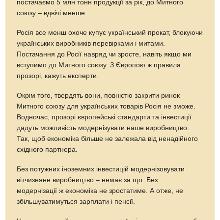
постачаємо 5 млн тонн продукції за рік, до Митного
союзу – вдвічі менше.
Росія все менш охоче купує український прокат, блокуючи
українських виробників перевірками і митами.
Постачання до Росії навряд чи зросте, навіть якщо ми
вступимо до Митного союзу. З Європою ж правила
прозорі, кажуть експерти.
Окрім того, твердять вони, повністю закрити ринок
Митного союзу для українських товарів Росія не зможе.
Водночас, прозорі європейські стандарти та інвестиції
дадуть можливість модернізувати наше виробництво.
Так, щоб економіка більше не залежала від ненадійного
східного партнера.
Без потужних іноземних інвестицій модернізовувати
вітчизняне виробництво – немає за що. Без
модернізації ж економіка не зростатиме. А отже, не
збільшуватимуться зарплати і пенсії.