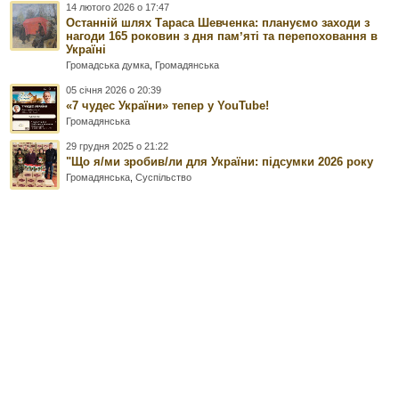
14 лютого 2026 о 17:47
Останній шлях Тараса Шевченка: плануємо заходи з
нагоди 165 роковин з дня памʼяті та перепоховання в
Україні
Громадська думка
,
Громадянська
05 січня 2026 о 20:39
«7 чудес України» тепер у YouTube!
Громадянська
29 грудня 2025 о 21:22
"Що я/ми зробив/ли для України: підсумки 2026 року
Громадянська
,
Суспільство