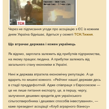
Через не підписання угоди про асоціацію з ЄС із кожним
днем Україна біднішає, йдеться у сюжеті
ТСН.Тижня
.
Що втрачає держава і кожен українець
Як відомо, зарплата залежить від прибутків підприємства,
на якому працює людина. А прибутки залежать від
загального стану економіки в Україні.
Нині ж держава втратила економічну репутацію. А це
вдарить по кишені кожного. «Рейтинг нашої держави десь
в стадії преддефолтній. Адже співпраця з Євросоюзом —
це не лише питання експорту, це, в першу, чергу,
залучення дешевих кредитів для українського
сільгоспвиробника і дешевих способів інвестування», —
каже президент асоціації «Клуб аграрного бізнесу»