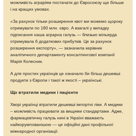
можливість аграріям постачати до Євросоюзу ще більше
і на кращих умовах.
«За рахунок тільки розширення квот ми можемо щороку
отримувати по 180 млн. євро. А взагалі у випадку
підписання наша аграрна галузь — близько мільярда
отримувала б додаткових прибутків. Це за рахунок
розширення експорту», — зазначила керівник
аналітичного департаменту консалтингової компанії
Марія Колесник.
А для простих українців це означало би більш дешевші
продукти з Європи і такої ж якості – українські.
Що втратили медики і пацієнти
Хворі українці втратили дешевші імпортні ліки. А медики
– можливість працювати за вищими стандартами. Адже,
фармацевтичну галузь нині в Україні вважають
найкорумпованішою — це офіційні дані профільної
міжнародної організації.