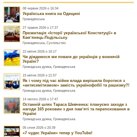
08 червня 2026 о 16:34
Українська книга на Одещині
Громадянська
27 травня 2026 о 17:37
Презентація «Історії української Конституції» в
Камʼянець-Подільську
Громадянська
,
Суспільство
22 квітня 2026 о 16:17
Чи діждемося ми поваги до українців у воюючій
Україні?
Громадська думка
,
Громадянська
15 квітня 2026 о 21:57
Як і чому під час війни влада вирішила боротися з
«антисемітизмом» замість українофобії та рашизму?!
Громадська думка
,
Громадянська
14 лютого 2026 о 17:47
Останній шлях Тараса Шевченка: плануємо заходи з
нагоди 165 роковин з дня памʼяті та перепоховання в
Україні
Громадська думка
,
Громадянська
05 січня 2026 о 20:39
«7 чудес України» тепер у YouTube!