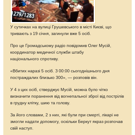
У сутичках на вулиці Грушевського в місті Києві, що
тривають з 19 січня, загинули вже 5 осіб.
Про це Громадському радіо повідомив Олег Мусій,
координатор медичної служби штабу
національного спротиву.
«Вбитих наразі 5 осіб. З 00:00 сьогоднішнього дня
постраждалих близько 300», — розповів він.
У 4 з цих осіб, стверджує Мусій, можна було чітко
визначити поранення від вогнепальної зброї від пострілів
в грудну клітку, шию та голову.
За його словами, 2 з них, які були при смерті, лікарі не
змогли надати допомогу, оскільки Беркут якраз розпочав
свій наступ.