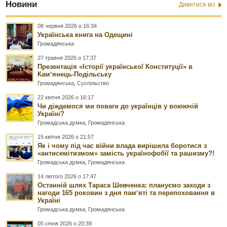
Новини
Дивитися всі
08 червня 2026 о 16:34
Українська книга на Одещині
Громадянська
27 травня 2026 о 17:37
Презентація «Історії української Конституції» в
Камʼянець-Подільську
Громадянська
,
Суспільство
22 квітня 2026 о 16:17
Чи діждемося ми поваги до українців у воюючій
Україні?
Громадська думка
,
Громадянська
15 квітня 2026 о 21:57
Як і чому під час війни влада вирішила боротися з
«антисемітизмом» замість українофобії та рашизму?!
Громадська думка
,
Громадянська
14 лютого 2026 о 17:47
Останній шлях Тараса Шевченка: плануємо заходи з
нагоди 165 роковин з дня памʼяті та перепоховання в
Україні
Громадська думка
,
Громадянська
05 січня 2026 о 20:39