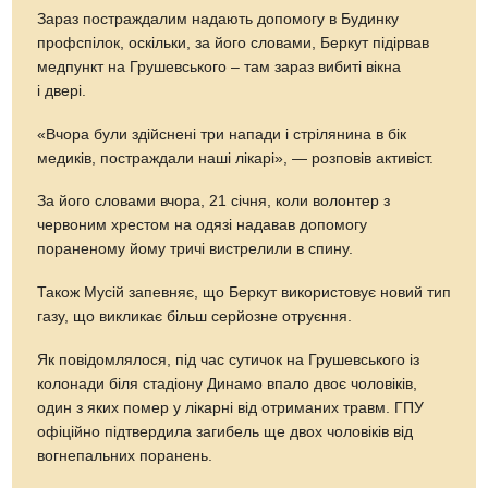
Зараз постраждалим надають допомогу в Будинку
профспілок, оскільки, за його словами, Беркут підірвав
медпункт на Грушевського – там зараз вибиті вікна
і двері.
«Вчора були здійснені три напади і стрілянина в бік
медиків, постраждали наші лікарі», — розповів активіст.
За його словами вчора, 21 січня, коли волонтер з
червоним хрестом на одязі надавав допомогу
пораненому йому тричі вистрелили в спину.
Також Мусій запевняє, що Беркут використовує новий тип
газу, що викликає більш серйозне отруєння.
Як повідомлялося, під час сутичок на Грушевського із
колонади біля стадіону Динамо впало двоє чоловіків,
один з яких помер у лікарні від отриманих травм. ГПУ
офіційно підтвердила загибель ще двох чоловіків від
вогнепальних поранень.