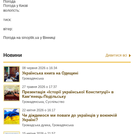
Погода
Погода у
Києві
вологість:
тиск:
вітер:
Погода на
sinoptik.ua
у Вінниці
Новини
Дивитися всі
08 червня 2026 о 16:34
Українська книга на Одещині
Громадянська
27 травня 2026 о 17:37
Презентація «Історії української Конституції» в
Камʼянець-Подільську
Громадянська
,
Суспільство
22 квітня 2026 о 16:17
Чи діждемося ми поваги до українців у воюючій
Україні?
Громадська думка
,
Громадянська
15 квітня 2026 о 21:57