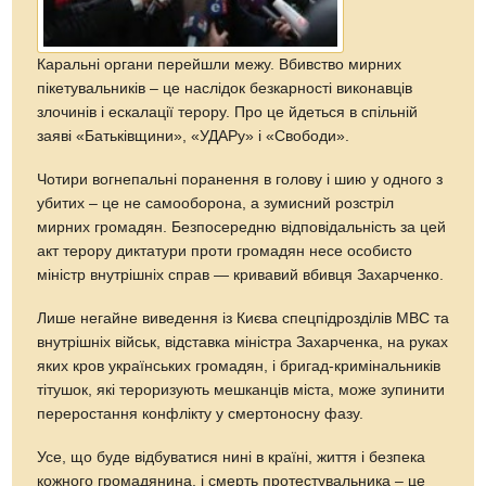
Каральні органи перейшли межу. Вбивство мирних
пікетувальників – це наслідок безкарності виконавців
злочинів і ескалації терору. Про це йдеться в спільній
заяві «Батьківщини», «УДАРу» і «Свободи».
Чотири вогнепальні поранення в голову і шию у одного з
убитих – це не самооборона, а зумисний розстріл
мирних громадян. Безпосередню відповідальність за цей
акт терору диктатури проти громадян несе особисто
міністр внутрішніх справ — кривавий вбивця Захарченко.
Лише негайне виведення із Києва спецпідрозділів МВС та
внутрішніх військ, відставка міністра Захарченка, на руках
яких кров українських громадян, і бригад-кримінальників
тітушок, які тероризують мешканців міста, може зупинити
переростання конфлікту у смертоносну фазу.
Усе, що буде відбуватися нині в країні, життя і безпека
кожного громадянина, і смерть протестувальника – це