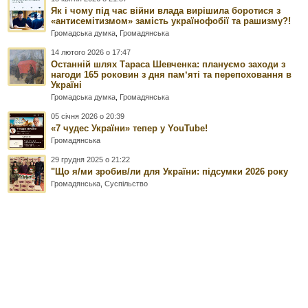
Як і чому під час війни влада вирішила боротися з
«антисемітизмом» замість українофобії та рашизму?!
Громадська думка
,
Громадянська
14 лютого 2026 о 17:47
Останній шлях Тараса Шевченка: плануємо заходи з
нагоди 165 роковин з дня памʼяті та перепоховання в
Україні
Громадська думка
,
Громадянська
05 січня 2026 о 20:39
«7 чудес України» тепер у YouTube!
Громадянська
29 грудня 2025 о 21:22
"Що я/ми зробив/ли для України: підсумки 2026 року
Громадянська
,
Суспільство