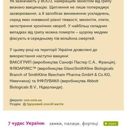
Як зазначають у ВООЗ, найкращим захистом від грипу
визнано вакцинацію. Щеплення не лише попереджує
захворювання, а й запобігає виникненню ускладнень,
серед яких пневмонії різної тяжкості, менінгіти, отити,
загострення хронічних хвороб. У найбільш складних
випадках від грипу можна померти – щороку медики
фіксують в середньому пів мільйона смертей.
У цьому році на території України дозволені до
використання наступні вакцини:
ВАКСІГРИП (виробництва Санофі Пастер С.А., Франція),
ФЛЮАРИКС™ (виробництва GlaxoSmithKline Biologicals
Branch of SmithKline Beecham Pharma GmbH & Co.KG,
Німеччина) та ІНФЛУВАК® (виробництва Abbott
Biologicals B.V., Нідерланди).
Джерело:
unn.com.ua
Розділи:
Здоровий спосіб життя