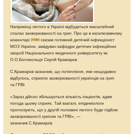
Наприкінці лютого в Україні відбудеться масштабний
спалах захворюваності на грип. Про це в ексклюзивному
коментарі
УНН
сказав головний дитячий інфекціоніст
МОЗ України, завідувач кафедри дитячих інфекційних
хвороб Національного медичного університету ім.
О.О.Богомольця Сергій Крамарєв.
С.Крамарєв зазначив, що потепління, яке нещодавно
відбулось, сприяло захворюваності українців на грип
та ГРВІ.
«Зараз дійсно збільшується кількість пацієнтів, адже
погода цьому сприяє. Тай взагалі, епідеміологи
прогнозують, що у другій половині лютого буде підйом
захворюваності грипом та ГРВІ», —
зазначив С.Крамарєв.