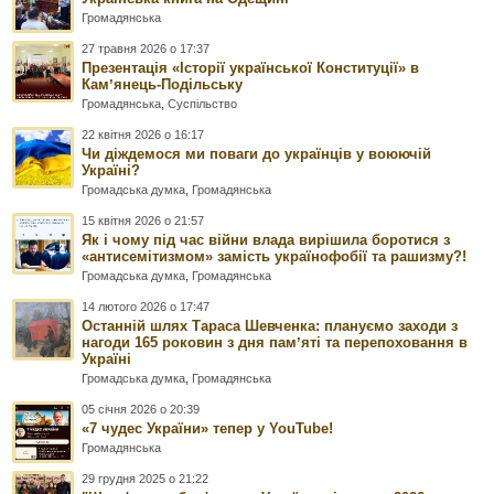
Громадянська
27 травня 2026 о 17:37
Презентація «Історії української Конституції» в
Камʼянець-Подільську
Громадянська
,
Суспільство
22 квітня 2026 о 16:17
Чи діждемося ми поваги до українців у воюючій
Україні?
Громадська думка
,
Громадянська
15 квітня 2026 о 21:57
Як і чому під час війни влада вирішила боротися з
«антисемітизмом» замість українофобії та рашизму?!
Громадська думка
,
Громадянська
14 лютого 2026 о 17:47
Останній шлях Тараса Шевченка: плануємо заходи з
нагоди 165 роковин з дня памʼяті та перепоховання в
Україні
Громадська думка
,
Громадянська
05 січня 2026 о 20:39
«7 чудес України» тепер у YouTube!
Громадянська
29 грудня 2025 о 21:22