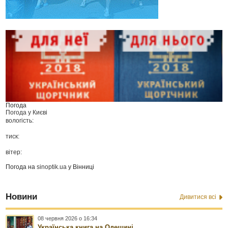
Погода
Погода у
Києві
вологість:
тиск:
вітер:
Погода на
sinoptik.ua
у Вінниці
Новини
Дивитися всі
08 червня 2026 о 16:34
Українська книга на Одещині