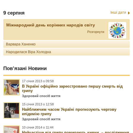
9 серпня
Інші дати
Міжнародний день корінних народів світу
Розгорнути
Варвара Ханенко
Народилася Віра Холодна
Пов’язані Новини
17 січня 2013 о 09:58
В Україні офіційно зареєстровано першу смерть від
грипу
Здоровий спосіб життя
15 січня 2013 о 12:58
Найближчим часом Україні прогнозують чергову
епідемію грипу
Здоровий спосіб життя
10 січня 2014 о 11:44
Найчастіше від грипу помирають кияни, – дослідження