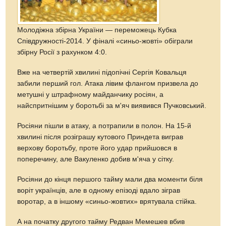
Молодіжна збірна України — переможець Кубка
Співдружності-2014. У фіналі «синьо-жовті» обіграли
збірну Росії з рахунком 4:0.
Вже на четвертій хвилині підопічні Сергія Ковальця
забили перший гол. Атака лівим флангом призвела до
метушні у штрафному майданчику росіян, а
найспритнішим у боротьбі за м'яч виявився Пучковський.
Росіяни пішли в атаку, а потрапили в полон. На 15-й
хвилині після розіграшу кутового Приндета виграв
верхову боротьбу, проте його удар прийшовся в
поперечину, але Вакуленко добив м'яча у сітку.
Росіяни до кінця першого тайму мали два моменти біля
воріт українців, але в одному епізоді вдало зіграв
воротар, а в іншому «синьо-жовтих» врятувала стійка.
А на початку другого тайму Редван Мемешев вбив