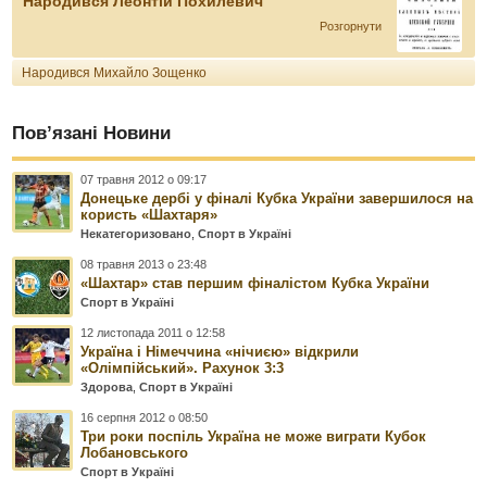
Народився Леонтій Похилевич
Розгорнути
Народився Михайло Зощенко
Пов’язані Новини
07 травня 2012 о 09:17
Донецьке дербі у фіналі Кубка України завершилося на
користь «Шахтаря»
Некатегоризовано
,
Спорт в Україні
08 травня 2013 о 23:48
«Шахтар» став першим фіналістом Кубка України
Спорт в Україні
12 листопада 2011 о 12:58
Україна і Німеччина «нічиєю» відкрили
«Олімпійський». Рахунок 3:3
Здорова
,
Спорт в Україні
16 серпня 2012 о 08:50
Три роки поспіль Україна не може виграти Кубок
Лобановського
Спорт в Україні