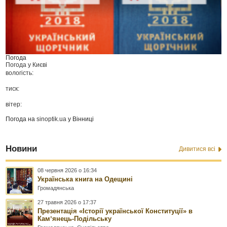
Погода
Погода у
Києві
вологість:
тиск:
вітер:
Погода на
sinoptik.ua
у Вінниці
Новини
Дивитися всі
08 червня 2026 о 16:34
Українська книга на Одещині
Громадянська
27 травня 2026 о 17:37
Презентація «Історії української Конституції» в
Камʼянець-Подільську