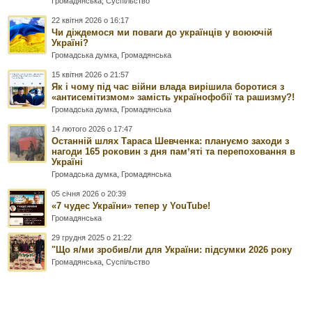
Громадянська
,
Суспільство
22 квітня 2026 о 16:17
Чи діждемося ми поваги до українців у воюючій
Україні?
Громадська думка
,
Громадянська
15 квітня 2026 о 21:57
Як і чому під час війни влада вирішила боротися з
«антисемітизмом» замість українофобії та рашизму?!
Громадська думка
,
Громадянська
14 лютого 2026 о 17:47
Останній шлях Тараса Шевченка: плануємо заходи з
нагоди 165 роковин з дня памʼяті та перепоховання в
Україні
Громадська думка
,
Громадянська
05 січня 2026 о 20:39
«7 чудес України» тепер у YouTube!
Громадянська
29 грудня 2025 о 21:22
"Що я/ми зробив/ли для України: підсумки 2026 року
Громадянська
,
Суспільство