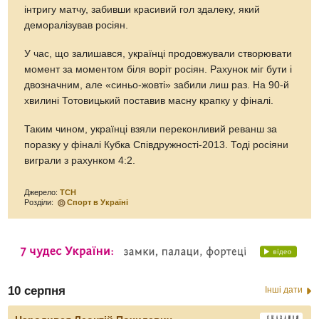
інтригу матчу, забивши красивий гол здалеку, який
деморалізував росіян.
У час, що залишався, українці продовжували створювати
момент за моментом біля воріт росіян. Рахунок міг бути і
двозначним, але «синьо-жовті» забили лиш раз. На 90-й
хвилині Тотовицький поставив масну крапку у фіналі.
Таким чином, українці взяли переконливий реванш за
поразку у фіналі Кубка Співдружності-2013. Тоді росіяни
виграли з рахунком 4:2.
Джерело:
ТСН
Розділи:
Спорт в Україні
10 серпня
Інші дати