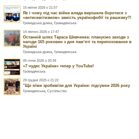
15 квітня 2026 о 21:57
Як і чому під час війни влада вирішила боротися з
«антисемітизмом» замість українофобії та рашизму?!
Громадська думка
,
Громадянська
14 лютого 2026 о 17:47
Останній шлях Тараса Шевченка: плануємо заходи з
нагоди 165 роковин з дня памʼяті та перепоховання в
Україні
Громадська думка
,
Громадянська
05 січня 2026 о 20:39
«7 чудес України» тепер у YouTube!
Громадянська
29 грудня 2025 о 21:22
"Що я/ми зробив/ли для України: підсумки 2026 року
Громадянська
,
Суспільство