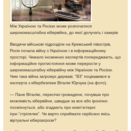
Між Україною та Росією може розпочатися
широкомасштабна кібервійна, до якої долучать і хакерів
Вводячи військові підрозділи на Кримський півострів,
Росія почала війну з Україною і в інформаційному
просторі. Чимало іноземних експертів попереджають, що
інформаційне протистояння може перерости у
широкомасштабну кібервійну між Україною та Росією.
Чим така війна загрожує державі, “ВЗ” поцікавився в
експерта з кібербезпеки Віталія Юрчука (на фото).
— Пане Віталію, пересічні громадяни, почувши про
можливість кібервійни, швидше за все або іронічно
посміхнуться, або згадають про комп’ютерні
ігри-“стрілялки”. Чи варто сприймати серйозно якісь
віртуальні кіберзагрози?