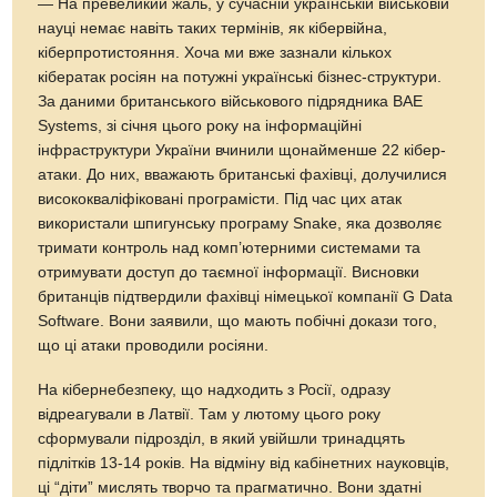
— На превеликий жаль, у сучасній українській військовій
науці немає навіть таких термінів, як кібервійна,
кіберпротистояння. Хоча ми вже зазнали кількох
кібератак росіян на потужні українські бізнес-структури.
За даними британського військового підрядника BAE
Systems, зі січня цього року на інформаційні
інфраструктури України вчинили щонайменше 22 кібер­
атаки. До них, вважають британські фахівці, долучилися
висококваліфіковані програмісти. Під час цих атак
використали шпигунську програму Snake, яка дозволяє
тримати контроль­ над комп’ютерними системами та
отримувати доступ до таємної інформації. Висновки
британців підтвердили фахівці німецької компанії G Data
Software. Вони заявили, що мають побічні докази того,
що ці атаки проводили росіяни.
На кібернебезпеку, що надходить з Росії, одразу
відреагували в Латвії. Там у лютому цього року
сформували підрозділ, в який увійшли тринадцять
підлітків 13-14 років. На відміну від кабінетних науковців,
ці “діти” мислять творчо та прагматично. Вони здатні