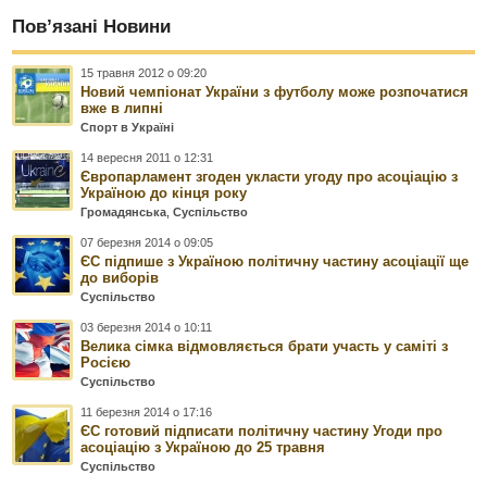
Пов’язані Новини
15 травня 2012 о 09:20
Новий чемпіонат України з футболу може розпочатися
вже в липні
Спорт в Україні
14 вересня 2011 о 12:31
Європарламент згоден укласти угоду про асоціацію з
Україною до кінця року
Громадянська
,
Суспільство
07 березня 2014 о 09:05
ЄС підпише з Україною політичну частину асоціації ще
до виборів
Суспільство
03 березня 2014 о 10:11
Велика сімка відмовляється брати участь у саміті з
Росією
Суспільство
11 березня 2014 о 17:16
ЄС готовий підписати політичну частину Угоди про
асоціацію з Україною до 25 травня
Суспільство