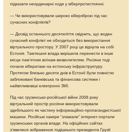
підказати неординарні ходи у кіберпротистоянні.
— Чи використовували широко кіберзброю під час
сучасних конф­ліктів?
— Досвід останнього десятиліття свідчить, що жоден
сучасний конфлікт не обходиться без використання
віртуального простору. У 2007 році це відчула на собі
Естонія. Тамтешня влада вирішила перенести в інше
місце пам’ятник воїнам-визволителям. Росіяни тоді
почали кібератаки на естонську інфраструктуру.
Протягом близько десяти днів в Естонії були повністю
заблоковані банківська та фінансова системи і
найвпливовіші електронні ЗМІ.
Під час грузинсько-російської війни 2008 року
віртуальний простір росіяни використовували
здебільшого як частину інформаційно-пропагандистської
машини. Російські хакери “зламали” інтернет-портали
грузинських органів влади. На офіційних сайтах
з’явилися зображення тодішнього президента Грузії