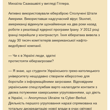
Михаїла Саакашвілі у вигляді Гітлера.
Активно використовували кіберзброю Сполучені Штати
Америки. Використавши надсучасний вірус Stuxnet,
американці відкинули щонайменше на два роки назад
роботи з реалізації ядерної програми Ірану. У 2012 році
іранці перейшли у контрнаступ. Їхня кібератака вивела з
ладу 30 тисяч комп’ютерів американської нафто-
видобувної компанії.
— Чи є в Україні люди, здатні
протистояти кіберзагрозам?
— Я знаю, що студенти Українського греко-католицького
університету нещодавно створили кіберсотню для
боротьби з інформаційними загрозами. Відповідним
українським спецслужбам варто налагодити контакти з
двома потужними хакерськими угрупованнями, що діють
в Україні, — Anonymous Ukraine та Cyber-Berkut.
Діяльність першого угруповання наразі спрямована на
тотальну дискредитацію нової влади в очах світової