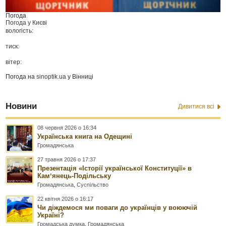
Погода
Погода у
Києві
вологість:
тиск:
вітер:
Погода на
sinoptik.ua
у Вінниці
Новини
Дивитися всі
08 червня 2026 о 16:34
Українська книга на Одещині
Громадянська
27 травня 2026 о 17:37
Презентація «Історії української Конституції» в
Камʼянець-Подільську
Громадянська
,
Суспільство
22 квітня 2026 о 16:17
Чи діждемося ми поваги до українців у воюючій
Україні?
Громадська думка
,
Громадянська