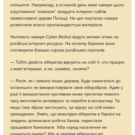
спільноти. Наприклад, в останній день зими хакери цього
угруповання “зламали” тридцять інтернет-сайтів
православної церкви Польщі. На цих порталах хакери
розмістили власні пропагандистські матеріали.
Натомість хакери Cyber-Berkut ведуть активні атаки на
російські інтернет-ресурси. На початку березня вони
спотворили близько сорока російських порталів.
— Тобто дієвість кібератак відчують на собі ті, хто працює
з комп’ютерами, а не, скажімо, селяни?
— Росія, як і чимало інших держав, буде намагатися до
останнього не використовувати свою кіберзброю. Адже у
разі її використання противник може протягом певного
часу виготовити антивіруси та перейти в контратаку. Та
якщо таку зброю застосують, це відчує на собі кожен
громадянин. Уявіть, що внаслідок кібератак в Україні на
тиждень зупинилася робота банків, перестали
працювати банкомати. Хіба серед населення не
почнеться паніка? Або ж завдяки кібератаці всі