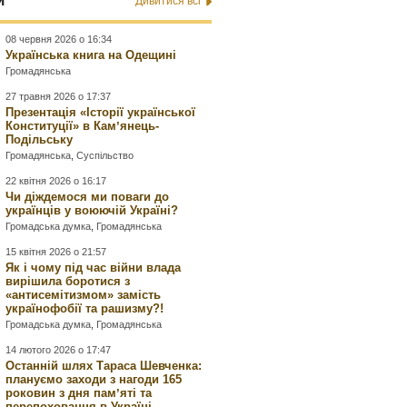
и
Дивитися всі
08 червня 2026 о 16:34
Українська книга на Одещині
Громадянська
27 травня 2026 о 17:37
Презентація «Історії української
Конституції» в Камʼянець-
Подільську
Громадянська
,
Суспільство
22 квітня 2026 о 16:17
Чи діждемося ми поваги до
українців у воюючій Україні?
Громадська думка
,
Громадянська
15 квітня 2026 о 21:57
Як і чому під час війни влада
вирішила боротися з
«антисемітизмом» замість
українофобії та рашизму?!
Громадська думка
,
Громадянська
14 лютого 2026 о 17:47
Останній шлях Тараса Шевченка:
плануємо заходи з нагоди 165
роковин з дня памʼяті та
перепоховання в Україні