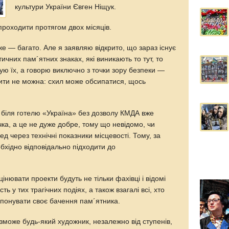
культури України Євген Ніщук.
проходити протягом двох місяців.
же — багато. Але я заявляю відкрито, що зараз існує
ичних пам´ятних знаках, які виникають то тут, то
жую їх, а говорю виключно з точки зору безпеки —
бити не можна: схил може обсипатися, щось
з біля готелю «Україна» без дозволу КМДА вже
ка, а це не дуже добре, тому що невідомо, чи
д через технічні показники місцевості. Тому, за
бхідно відповідально підходити до
цінювати проекти будуть не тільки фахівці і відомі
сть у тих трагічних подіях, а також взагалі всі, хто
опонувати своє бачення пам´ятника.
 зможе будь-який художник, незалежно від ступенів,