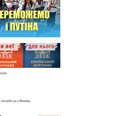
Києві
а
sinoptik.ua
у Вінниці