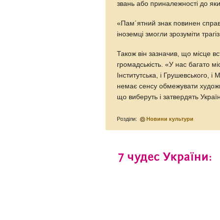
звань або приналежності до яки
«Пам´ятний знак повинен справ
іноземці змогли зрозуміти трагі
Також він зазначив, що місце в
громадськість. «У нас багато міс
Інститутська, і Грушевського, і
немає сенсу обмежувати художн
що виберуть і затвердять Украї
Розділи:
Новини культури