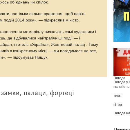
хось об´єднань чи спілок.
ляти настільки сильне враження, щоб навіть
зм подій 2014 року», — підкреслив міністр.
становлення меморіалу визначать самі художники і
ць, де відбувалися найтрагічніші події — і
 Майдан, і готель «Україна», Жовтневий палац . Тому
иків в конкретному місці — ми погодимося на все,
ни», — підсумував Нищук.
Погода
Погода у
вологість:
тиск:
вітер:
Погода н