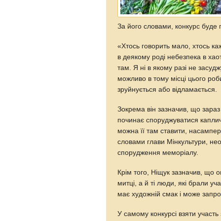
За його словами, конкурс буде 
«Хтось говорить мало, хтось ка
в деякому роді небезпека в хаот
там. Я ні в якому разі не засуд
можливо в тому місці цього ро
зруйнується або відламається.
Зокрема він зазначив, що зара
починає споруджуватися каплич
можна її там ставити, насампере
словами глави Мінкультури, нео
спорудження меморіалу.
Крім того, Ніщук зазначив, що о
митці, а й ті люди, які брали уча
має художній смак і може запр
У самому конкурсі взяти участь