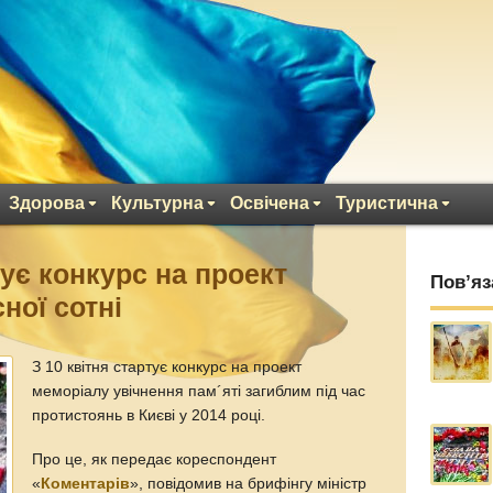
Здорова
Культурна
Освічена
Туристична
тує конкурс на проект
Пов’яз
ної сотні
З 10 квітня стартує конкурс на проект
меморіалу увічнення пам´яті загиблим під час
протистоянь в Києві у 2014 році.
Про це, як передає кореспондент
«
Коментарів
», повідомив на брифінгу міністр