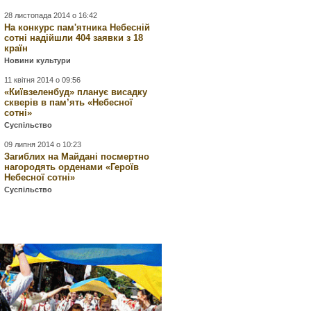
28 листопада 2014 о 16:42
На конкурс пам'ятника Небесній
сотні надійшли 404 заявки з 18
країн
Новини культури
11 квітня 2014 о 09:56
«Київзеленбуд» планує висадку
скверів в пам’ять «Небесної
сотні»
Суспільство
09 липня 2014 о 10:23
Загиблих на Майдані посмертно
нагородять орденами «Героїв
Небесної сотні»
Суспільство